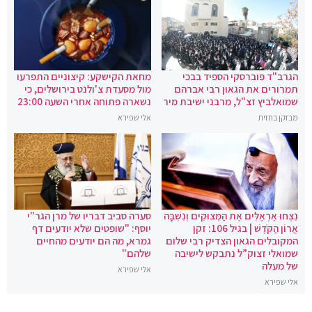
הגרב"ד פוברסקי הספיד בבכי
מחאת הקישקע: קיצוניים התפרעו
תמרורים את הגאון רבי אברהם
מול מסעדת צ'ולנט בירושלים, כי
שמואלביץ זצ"ל, מרבני ישיבת מיר
נשארה פתוחה אחרי השעה 23:00
מבזקן בחזית
אלי שפירא
נִצְּחוּ אֶרְאֶלִּים אֶת הַמְּצוּקִים וְנִשְׁבָּה
סערה סביב דבריו של מרן הגר"י
אֲרוֹן הַקֹּדֶשׁ | בגיל 106: זקן
יוסף: "שופטים שלא יודעים דף
המקובלים הגאון הצדיק רבי שלום
גמרא, מה הם יודעים מהחיים
שמואלי זצוק”ל נתבקש לישיבה
שלהם"
של מעלה
אלי שפירא
אלי שפירא