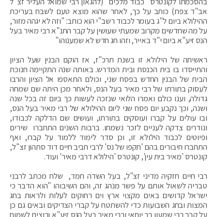
בהסכמתו לקונטרס "כבוד מלכים" (להגאון רבי שמואל העליר זצ"ל
אב"ד צפת) כותב על כך, לאחר שהוא מוצא טעם לשבח בעריכת
ההילולא ביום ל"ג בעומר לכבוד רשב"י הוא כותב: "וזה לא יגהה מזור,
על מה שחדשים מקרוב שמעתי שעושין על קבר התנ"א רבי מאיר בעל
הנס זיע"א ביום י"ד באייר, וזהו חג חדש לא שמענוהו"
ראשיתה של הילולא זו בשנת תרכ"ז, אז הוקם הבנין שעל הציון
והתייסדו בו בית הכנסת ובית המדרש. באותה שנה התקיימה חנוכת
הבית של הבנין החדש בפסח שני, וכולם התאספו אל הציון והרבו
לעסוק בתורתו של רבי מאיר בעל הנס, ולאחר מכן היתה שם שמחה
גדולה, וענו כולם ואמרו הלואי שנזכה לעשות כך ביום זה בכל שנה
ושנה, וכך נקבע יום פסח שני ליום ההילולא של רבי מאיר בעל הנס,
ובו עולים על קברו ועוסקים בתורתו, ועושים שם הדלקה לכבודו,
ונודרים צדקה לעניים לזכר נשמתו. ברבות השנים התחברו שירים
ופיוטים לכבוד הילולא זו, וכן סדר לימוד ללמוד על קברו, ואף
התחברו חיבורים בהם 'תקפו של נס' לרבי חביב חיים דוד סתהון זצ"ל,
קונטרס 'מאיר בית עין', קונטרס 'הילולא דרבי מאיר' ועוד.
רבי חיים חזקיה מדיני זצ"ל, בעל השדה חמד, שלח מכתב לרבני
טבריה לשאול אותם על פשר מנהג זה, והם השיבוהו "הוא הדבר כי
ישראל קדושים באים מקצוי ארץ וים רחוקים לעלות ולראות בחג
המצות ובחג השבועות כדי להשתטח על קברי הצדיקים ובאים גם כן
על קבר רבי שמעון בר יוחאי ורבי מאיר בעל הנס זיע"א ורוצים לשמוח