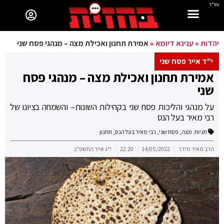
בס"ד
יהדות
»
ענינא דיומא
»
אמירת תחנון ואכילת מצה – מנהגי פסח שני
י"ד אייר פסח שני
אמירת תחנון ואכילת מצה – מנהגי פסח
שני
על מנהגי והליכות פסח שני בקהילות השונות– והשמחה בציונו של
רבי מאיר בעל הנס
תגיות:
מצה
,
פסח שני
,
רבי מאיר בעל הנס
,
תחנון
הרב מאיר מידר
14/05/2022
22:20
י"ג אייר התשפ"ב