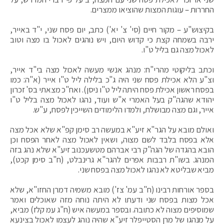
החררות – עוגות המצות שהוציאו ממצרים.
בקיצוש"ע – מקור חיים (סי' צ' יא') כתב, יום פסח שני, י"ד באייר,
ירבה בשמחה קצת כי קדוש היום, ויש נוהגים לאכול בו מצה וטוב
לאכול מצה גם בליל ט"ו.
וכתב בליקוטי מהרי"ח: מנהג אנשי מעשה לאכול מצה בי"ד אייר,
וצ"ע הלא אכילת פסח שני היה ג"כ בלילה ליל ט"ו אייר (א"ה: כמו
בפסח ראשון אכילת פסח היתה ליל ט"ו ניסן). ואח"כ מצאתי בס' זכרון
יהודא שהגה"ק בעל האמרי א"ש ועוד, נהגו לאכול מצה בליל ט"ו
אייר, וגם מצה מבושלת, ולמדו הלימודים השייכין לפסח, ע"ש.
ואולם מובא על הגר"א זיע"א במעשה רב סימן קפ"א שלא אכל מצה
אלא בפסח בלבד לשם מצוה, ושאין לאכול מצה לאחר הפסח וכן
הובא בהגדה של הגה"ק רבי אברהם מטשעכנוב זיע"א שלא נהג בזה
המנהג. בשו"ת רבבות אפרים להגר"א גרינבלט, (ח"ב סימן קכט),
מביא שבליטא לא נהגו לאכול מצה בפסח שני.
בספר אורחות רבינו (ח"ב עמ' צז') מובא משמיה דמרן החזו"א, שלא
אכל מצות בפסח שני ודעתו לא היתה נוחה מזה שאוכלים ואמר
שמוסיפים מצוה לא כתובה. ובספר במעשה איש (ח"ג עמ קלז) מביא,
על מנהגו של מרן הסטייפלר זיע"א שהיה נוהג לעצמו לאכול בצינעא