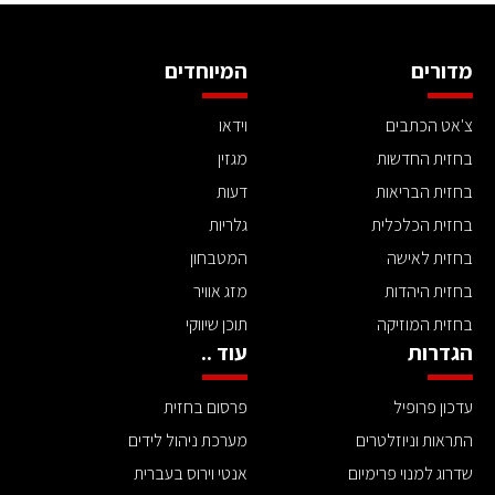
מדורים
המיוחדים
צ'אט הכתבים
וידאו
בחזית החדשות
מגזין
בחזית הבריאות
דעות
בחזית הכלכלית
גלריות
בחזית לאישה
המטבחון
בחזית היהדות
מזג אוויר
בחזית המוזיקה
תוכן שיווקי
הגדרות
עוד ..
עדכון פרופיל
פרסום בחזית
התראות וניוזלטרים
מערכת ניהול לידים
שדרוג למנוי פרימיום
אנטי וירוס בעברית