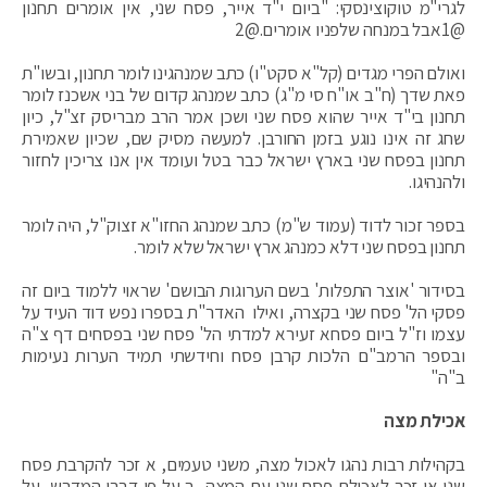
לגרי"מ טוקוצינסקי: "ביום י"ד אייר, פסח שני, אין אומרים תחנון
@1אבל במנחה שלפניו אומרים.@2
ואולם הפרי מגדים (קל"א סקט"ו) כתב שמנהגינו לומר תחנון, ובשו"ת
פאת שדך (ח"ב או"ח סי מ"ג) כתב שמנהג קדום של בני אשכנז לומר
תחנון בי"ד אייר שהוא פסח שני ושכן אמר הרב מבריסק זצ"ל, כיון
שחג זה אינו נוגע בזמן החורבן. למעשה מסיק שם, שכיון שאמירת
תחנון בפסח שני בארץ ישראל כבר בטל ועומד אין אנו צריכין לחזור
ולהנהיגו.
בספר זכור לדוד (עמוד ש"מ) כתב שמנהג החזו"א זצוק"ל, היה לומר
תחנון בפסח שני דלא כמנהג ארץ ישראל שלא לומר.
בסידור 'אוצר התפלות' בשם הערוגות הבושם' שראוי ללמוד ביום זה
פסקי הל' פסח שני בקצרה, ואילו האדר"ת בספרו נפש דוד העיד על
עצמו וז"ל ביום פסחא זעירא למדתי הל' פסח שני בפסחים דף צ"ה
ובספר הרמב"ם הלכות קרבן פסח וחידשתי תמיד הערות נעימות
ב"ה"
אכילת מצה
בקהילות רבות נהגו לאכול מצה, משני טעמים, א זכר להקרבת פסח
שני או זכר לאכילת פסח שני עם המצה, ב על פי דברי המדרש, על