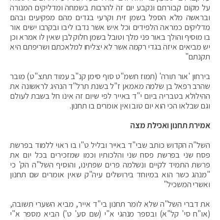
על מקום קבורתם ונקבע יום זה להרבות בשמחה ומדליקים המנורה
ובראשה מלא הספל בשמן זית וקרעי בגדים מהם מפקיעים ובהם
מדליקים כמראה הלפידים וכל איש אשר נדבו ליבו ובקרבו ישים אור
בו מוסיף והולך באור פני מלך וטובל בשמן חלוק לבן שאין לו אמרא וכן
יש מביאים איזה בגדי רקמה אשר לא יצליחו למלאכתם ושריפתם היא
תקנתם"
בירחון 'אור תורה' (תמוז תשמ"ט סוף סימן קנ"ב עמוד תתצ"ט) מובר
שהרב רפאל בן שלמה מאמאן ז"ל בשנת תרל"ד הנהיג לראשונה את
ההילולא בטבריה ביום י"ד באייר לפי שיום זה אינו חל בשבת לעולם
וגם שבלאו הכי הוא יום טוב ואין אומרים בו תחנון.
אמירת תחנון ואכילת מצה
השל"ה הקדוש כותב שבי"ד באייר ובליל ט"ו בו ראוי ללמוד בפרשת
פסח שני בפרשת פסח שני והלכותיו וכמו שמזכירים בכל יום את
פרשת התמיד לקיים ונשלמה פרים שפתינו, והוסיף השל"ה הק' כי
"מנהג כשר הוא במיוחד בירושלים עיה"ק שאין אומרים שם תחנון
ואשרי המשכיל"
את דברי השל"ה שלא לומר תחנון בי"ד אייר, מביא השערי תשובה,
(או"ח סי' קל"א) ובספר מנהגי א"י (שם סע' ט') הביא מספר א"י