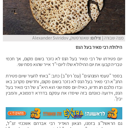
מצה שבורה
| צילום:
שאטרסטוק, Alexander Sviridov
הילולת רבי מאיר בעל הנס
יום פטירתו של רבי מאיר בעל הנס לא נזכר בשום מקום, אך חכמי
טבריה קבעו את יום ההילולא שלו ליום י"ד אייר שהוא פסח שני.
בספר "טעמי המנהגים" (עמ' רס"ב) כתב: "באתי להעיר שיום פטירת
התנ"א רבי מאיר בעל הנס לא נזכר בשום מקום, וחדשים מקרוב באו
ובדו מלבם חג חדש, כאילו יום פסח שני הוא היא"צ של רבי מאיר בעל
הנס, וידועה כוונתם בזה שיסדו את עסקם בדררא דממונא, והמבין
יבין".
גם הראשל"צ בזמנו, הגאון האדיר רבי אברהם אשכנזי זצ"ל,