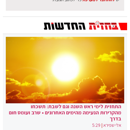
התחזית לימי ראש השנה וגם לשבת: תשכחו
מהקרירות הנעימה מהימים האחרונים • שרב ועומס חום
בדרך
אלי שפירא
|
5:29