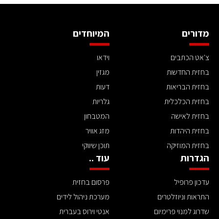
מדורים
המיוחדים
צ'אט הכתבים
וידאו
בחזית החדשות
מגזין
בחזית הבריאות
דעות
בחזית הכלכלית
גלריות
בחזית לאישה
המטבחון
בחזית היהדות
מזג אוויר
בחזית המוזיקה
תוכן שיווקי
הגדרות
עוד ..
עדכון פרופיל
פרסום בחזית
התראות וניוזלטרים
מערכת ניהול לידים
שדרוג למנוי פרימיום
אנטי וירוס בעברית