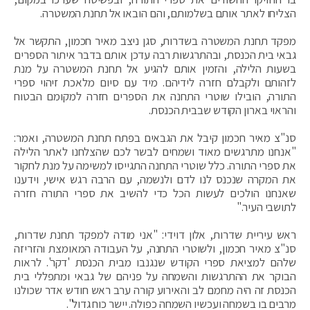
הצליחו לאתר אותם בשלמותם, והם הובאו אל תחנת המשטרה.
מפקד תחנת המשטרה בשדרות, סגן ניצב מאיר חכמון, התקשר אל
גבאי בית הכנסת, ובהתרגשות רבה עדכן אותם בדבר איתור הספרים
בשעות הלילה, והזמין אותם להגיע אל תחנת המשטרה על מנת
לזהותם ולקבלם חזרה לידיהם. מיד עם סיום מלאכת זיהוי ספרי
התורה, הובילו שוטרי התחנה את הספרים חזרה למקומם הבטוח
והראוי בארון הקודש שבבית הכנסת.
סנ"צ מאיר חכמון קיבל את הגבאים בפתח תחנת המשטרה, ואמר:
"אנחנו מתרגשים מאוד ושמחים לבשר לכם שהצלחנו לאתר הלילה
את ספרי התורה. כלל שוטרי התחנה התגייסו למשימה על מנת לחקור
את המקרה שנכנס לנו לדם ולנשמה, עם הרבה רגש אישי, וידענו
שאנחנו הולכים לעשות הכל כדי להשיב את ספרי התורה חזרה
לתושבי העיר."
ראש עיריית שדרות, אלון דוידי: "אני מודה למפקד תחנת שדרות,
סנ"צ מאיר חכמון, ולשוטרי התחנה, על העבודה המאומצת והזריזה
שלהם למציאת ספרי הקודש שנגנבו מבית הכנסת 'דקר'. לראות
הבוקר את ההתרגשות והשמחה על פניהם של גבאי ומתפללי בית
הכנסת זה היה מחמם לב והאירוע קורה ערב ראש חודש אדר שכולנו
מרבים בו בשמחה ועכשיו השמחה כפולה. יישר כוח גדול".