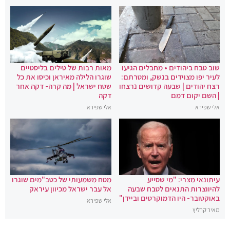
שוב טבח ביהודים • מחבלים הגיעו
מאות רבות של טילים בליסטיים
לעיר יפו מצוידים בנשק, ומטרתם:
שוגרו הלילה מאיראן וכיסו את כל
רצח יהודים | שבעה קדושים נרצחו
שטח ישראל | מה קרה- דקה אחר
| השם יקום דמם
דקה
אלי שפירא
אלי שפירא
עיתונאי מצרי: "מי שסייע
מטח משמעותי של כטב"מים שוגרו
להיווצרות התנאים לטבח שבעה
אל עבר ישראל מכיוון עיראק
באוקטובר- היו הדמוקרטים וביידן"
אלי שפירא
מאיר קרליץ