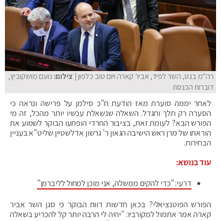
רה"מ בנט, השר לפיד, אביר קארה ויום טוב כלפון
| צילום:
נועם מושקוביץ,
דוברות הכנסת
לאחר יממה סוערת מאז הודעת ח"כ סילמן על פרישה ונראה כי
הסערה רק תלך ותגדל. השאלה שנשאלת עכשיו יותר מהכל, זה מי
הפורש הבא? לעומת זאת, בציבור החרדי הופתעו הבוקר לשמוע את
הוראתו של מרן ראש הישיבה הגאון ר' גרשון אדלשטיין שליט"א בעניין
הבחירות.
עוד בנושא:
דרעי: "כדי להקים ממשלה, אני מוכן למחול לליברמן"
הפורש הפוטנציאלי? בכאן חדשות דווח הבוקר כי סגן השר אביר
קארה אמר אתמול למקורביו: "יהיה לי הרבה יותר קל להכריע בשאלה