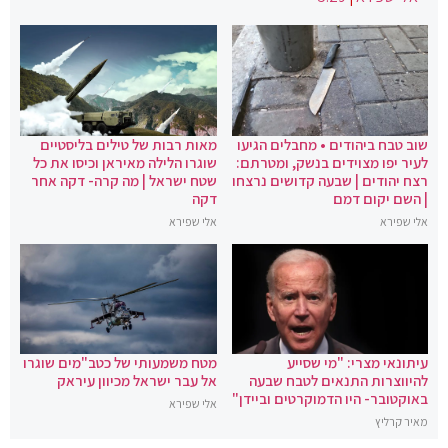
שוב טבח ביהודים • מחבלים הגיעו
מאות רבות של טילים בליסטיים
לעיר יפו מצוידים בנשק, ומטרתם:
שוגרו הלילה מאיראן וכיסו את כל
רצח יהודים | שבעה קדושים נרצחו
שטח ישראל | מה קרה- דקה אחר
| השם יקום דמם
דקה
אלי שפירא
אלי שפירא
עיתונאי מצרי: "מי שסייע
מטח משמעותי של כטב"מים שוגרו
להיווצרות התנאים לטבח שבעה
אל עבר ישראל מכיוון עיראק
באוקטובר- היו הדמוקרטים וביידן"
אלי שפירא
מאיר קרליץ