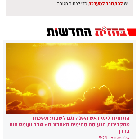
יש
להתחבר למערכת
כדי לכתוב תגובה.
התחזית לימי ראש השנה וגם לשבת: תשכחו
מהקרירות הנעימה מהימים האחרונים • שרב ועומס חום
בדרך
אלי שפירא
|
5:29