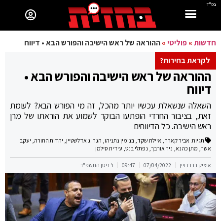
בס"ד
חדשות
»
פוליטי
»
ההוראה של ראש הישיבה והפורש הבא • דיווח
לקראת בחירות?
ההוראה של ראש הישיבה והפורש הבא •
דיווח
השאלה שנשאלת עכשיו יותר מהכל, זה מי הפורש הבא? לעומת
זאת, בציבור החרדי הופתעו הבוקר לשמוע את הוראתו של מרן
ראש הישיבה. כל הדיווחים
תגיות:
אביר קארה
,
איילת שקד
,
בנימין נתניהו
,
הגר"ג אדלשטיין
,
יהדות התורה
,
יעקב
אשר
,
מתן כהנא
,
ניר אורבך
,
נפתלי בנט
,
עידית סילמן
איציק ברנדויין
07/04/2022
09:47
ו' ניסן התשפ"ב