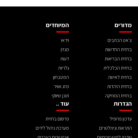
מדורים
המיוחדים
צ'אט הכתבים
וידאו
בחזית החדשות
מגזין
בחזית הבריאות
דעות
בחזית הכלכלית
גלריות
בחזית לאישה
המטבחון
בחזית היהדות
מזג אוויר
בחזית המוזיקה
תוכן שיווקי
הגדרות
עוד ..
עדכון פרופיל
פרסום בחזית
התראות וניוזלטרים
מערכת ניהול לידים
שדרוג למנוי פרימיום
אנטי וירוס בעברית