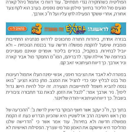
הפוליטית כשהחקירה נגדי תסתיים". עוד דווח כי אתמול ניהל קארה
מגעים מול הליכוד בתיווך סילמן וגורמים נוספים. בערב הוא לקח צעד
אחורה, אחרי ששקד הפעילה לחץ עליו ועל ח"כ אורבך.
בגזרה אחרת, ביהדות התורה מתכוונים לדרוש מנתניהו התחייבות
פומבית שיפעל להקמת ממשלה חדשה עוד בכנסת הנוכחית – ולא
יוביל לבחירות. במקביל, בכירים בליכוד אומרים שאינם מעוניינים
בצירופה של איילת שקד. לדבריהם, המו"מ התמקד מול אביר קארה
וניר אורבך. כך דיווח העיתונאי זאב קם.
במטרה לא לאבד את הציבור הימני, אנשי ימינה העלו אתמול רעיונות
מול בנט לבליץ ימני כדי להציל את המצב. ‏מתן כהנא הציע: "בואו
ננסה להביא חשמל להתיישבות הצעירה. זה יכול להיות הישג גדול
לימין". ניר אורבך אמר: "לנצל את הזמן. לצאת נגד תחבורה ציבורית
בשבת". כך דיווח העיתונאי יהודה שלזינגר.
בתוך כך, ח"כ יעקב אשר חשף הבוקר בריאיון לרשת ב': "ההכרעה של
מרן ראש הישיבה הרב אדלשטיין היא שהכיוון הנדרש כעת זו הקמת
ממשלה חדשה ולא בחירות". עוד אמר אשר כי "הדרישה שלנו
מהליכוד היא שישקם את האמון מול מי שצריך. הפסילות האישיות לא