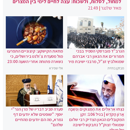
למחול, לסלוח, ולשכוח: עצה לחיים לימי בין המצרים
מאיר שלנגר
|
21:49
הגרב"ד פוברסקי הספיד בבכי
מחאת הקישקע: קיצוניים התפרעו
תמרורים את הגאון רבי אברהם
מול מסעדת צ'ולנט בירושלים, כי
שמואלביץ זצ"ל, מרבני ישיבת מיר
נשארה פתוחה אחרי השעה 23:00
מבזקן בחזית
אלי שפירא
נִצְּחוּ אֶרְאֶלִּים אֶת הַמְּצוּקִים וְנִשְׁבָּה
סערה סביב דבריו של מרן הגר"י
אֲרוֹן הַקֹּדֶשׁ | בגיל 106: זקן
יוסף: "שופטים שלא יודעים דף
המקובלים הגאון הצדיק רבי שלום
גמרא, מה הם יודעים מהחיים
שמואלי זצוק”ל נתבקש לישיבה
שלהם"
של מעלה