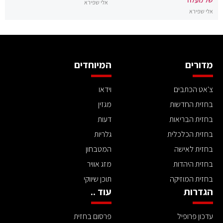
אלי שפירא
אלי שפירא
מדורים
המיוחדים
צ'אט הכתבים
וידאו
בחזית החדשות
מגזין
בחזית הבריאות
דעות
בחזית הכלכלית
גלריות
בחזית לאישה
המטבחון
בחזית היהדות
מזג אוויר
בחזית המוזיקה
תוכן שיווקי
הגדרות
עוד ..
עדכון פרופיל
פרסום בחזית