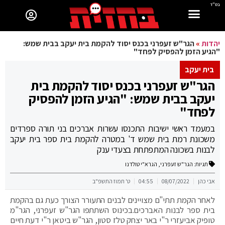
בס"ד
יהדות
»
הגר"ש זעפרני בכנס יסוד להקמת בית יעקב בבית שמש:
"הגיע הזמן להפסיק לפחד"
בית יעקב
הגר"ש זעפרני בכנס יסוד להקמת בית
יעקב בבית שמש: "הגיע הזמן להפסיק
לפחד"
במעמד ראשי ישיבות התכנסו עשרות אברכים בני תורה ספרדים
משכונת רמת בית שמש ד' במטרה להקמת בית ספר בית יעקב
לבנות בשכונה המתפתחת בצעדי ענק
תגיות:
הגר"ש זעפרני
,
הגרא"י טולדנו
אבי כהן
08/07/2022
04:55
ט' תמוז התשפ"ב
לאחר הקמת תתי"ם מצויינים לבנים התעורר הצורך כעת גם בהקמת
בית ספר לבנות האברכים.בכינוס השתתפו הגר"ש זעפרני, הגר"מ
טופיק אביעזרי ר"י באר יצחק טלז סטון, הגר"ש ביטאן ר"י דעת חיים