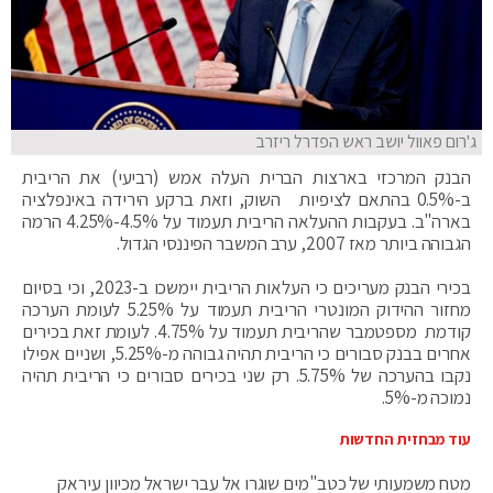
ג'רום פאוול יושב ראש הפדרל ריזרב
הבנק המרכזי בארצות הברית העלה אמש (רביעי) את הריבית
ב-0.5% בהתאם לציפיות השוק, וזאת ברקע הירידה באינפלציה
בארה"ב. בעקבות ההעלאה הריבית תעמוד על 4.5%-4.25% הרמה
הגבוהה ביותר מאז 2007, ערב המשבר הפיננסי הגדול.
בכירי הבנק מעריכים כי העלאות הריבית יימשכו ב-2023, וכי בסיום
מחזור ההידוק המונטרי הריבית תעמוד על 5.25% לעומת הערכה
קודמת מספטמבר שהריבית תעמוד על 4.75%. לעומת זאת בכירים
אחרים בבנק סבורים כי הריבית תהיה גבוהה מ-5.25%, ושניים אפילו
נקבו בהערכה של 5.75%. רק שני בכירים סבורים כי הריבית תהיה
נמוכה מ-5%.
עוד מבחזית החדשות
מטח משמעותי של כטב"מים שוגרו אל עבר ישראל מכיוון עיראק