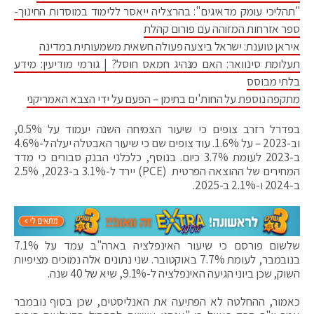
"תהליכי עומק מדאיגים": בהרצליה ייאסר ללימוד במוסדות החינוך-
ספר אזרחות המזוהה עם פורום קהלת
איראן טוענת: ישראל ביצעה פעולה חשאית משמעותית במדינה
תעלומת סינוואר: האם מנהיג חמאס חוסל? | גורמי מודיעין: מידע
בלתי מבוסס
מתקפה נוספת על החות'ים בתימן – הפעם על ידי הצבא האמריקני
בפדרל רזרב צופים כי שיעור הצמיחה השנה יעמוד על 0.5%,
וב-2023 – על 1.6%. עוד צופים שם כי שיעור האבטלה יעלה ל-4.6%
ב-2023 לעומת 3.7% כיום. בנוסף, כלכלני הבנק סבורים כי מדד
המחירים של ההוצאה הפרטית (PCE) יירד ל-3.1% ב-2023, 2.5%
ב-2024 ו-2.1% ב-2025.
שלשום פורסם כי שיעור האינפלציה בארה"ב עמד על 7.1%
בנובמבר, לעומת 7.7% באוקטובר. שני נתונים אלה נמוכים מציפיות
השוק, שכן ביוני הגיעה האינפלציה ל-9.1%, שיא של 40 שנה.
כאמור, ההחלטה לא הפתיעה את האנליסטים, שכן בסוף נובמבר