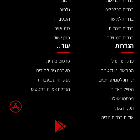
בחזית הבריאות
דעות
בחזית הכלכלית
גלריות
בחזית לאישה
המטבחון
בחזית היהדות
מזג אוויר
בחזית המוזיקה
תוכן שיווקי
הגדרות
עוד ..
עדכון פרופיל
פרסום בחזית
התראות וניוזלטרים
מערכת ניהול לידים
שדרוג למנוי פרימיום
אנטי וירוס בעברית
המייל האדום
הגדלת צפיות בסטטוס
פרסמו אצלנו
תקנון האתר
אודות בחזית מדיה