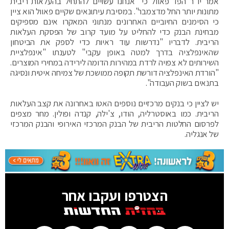
אמר יו"ר הפד פאוול כי "אנחנו עשויים להתחיל בהעלאות ריבית
מתונות יותר החל מדצמבר". במסיבת עיתונאים שקיים פאוול הוא ציין
כי הסימנים החיוביים האחרונים מנתוני המאקרו אינם מספיקים
מבחינת הבנק כדי להחליט על מועד קרוב של הפסקת העלאות
הריבית. לדבריו "נדרשות עוד ראיות כדי לספק את הביטחון
שהאינפלציה בדרך למטה באופן עקבי" לטענתו "אינפלציית
השירותים לא צפויה לרדת במהירות הדומה לירידה במחירי המוצרים.
"הורדת האינפלציה דורשת תקופה ממושכת של צמיחה איטית ונסיגה
בתנאים בשוק העבודה".
יש לציין כי בנקים מרכזיים נוספים האטו באחרונה את קצב העלאות
הריבית. כמו באוסטרליה, הודו, צ'ילה, קנדה ופולין. מחר מצפים
לפרסום החלטות הריבית של הבנק המרכזי האירופי והבנק המרכזי
של אנגליה.
הצטרפו ועקבו אחר