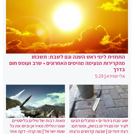
התחזית לימי ראש השנה וגם לשבת: תשכחו
מהקרירות הנעימה מהימים האחרונים • שרב ועומס חום
בדרך
אלי שפירא
|
5:29
שוב טבח ביהודים • מחבלים הגיעו
מאות רבות של טילים בליסטיים
לעיר יפו מצוידים בנשק, ומטרתם:
שוגרו הלילה מאיראן וכיסו את כל
רצח יהודים | שבעה קדושים נרצחו
שטח ישראל | מה קרה- דקה אחר