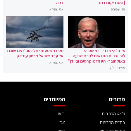
| השם יקום דמם
דקה
אלי שפירא
אלי שפירא
עיתונאי מצרי: "מי שסייע
מטח משמעותי של כטב"מים שוגרו
להיווצרות התנאים לטבח שבעה
אל עבר ישראל מכיוון עיראק
באוקטובר- היו הדמוקרטים וביידן"
אלי שפירא
מאיר קרליץ
מדורים
המיוחדים
צ'אט הכתבים
וידאו
בחזית החדשות
מגזין