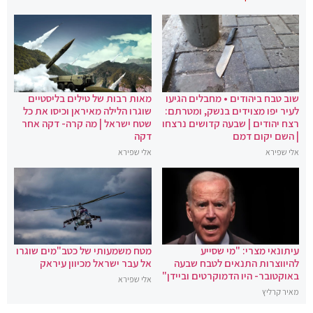
שוב טבח ביהודים • מחבלים הגיעו
מאות רבות של טילים בליסטיים
לעיר יפו מצוידים בנשק, ומטרתם:
שוגרו הלילה מאיראן וכיסו את כל
רצח יהודים | שבעה קדושים נרצחו
שטח ישראל | מה קרה- דקה אחר
| השם יקום דמם
דקה
אלי שפירא
אלי שפירא
עיתונאי מצרי: "מי שסייע
מטח משמעותי של כטב"מים שוגרו
להיווצרות התנאים לטבח שבעה
אל עבר ישראל מכיוון עיראק
באוקטובר- היו הדמוקרטים וביידן"
אלי שפירא
מאיר קרליץ