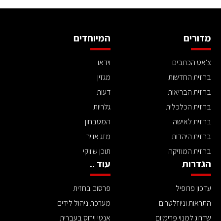
מדורים
המיוחדים
צ'אט הכתבים
וידאו
בחזית החדשות
מגזין
בחזית הבריאות
דעות
בחזית הכלכלית
גלריות
בחזית לאישה
המטבחון
בחזית היהדות
מזג אוויר
בחזית המוזיקה
תוכן שיווקי
הגדרות
עוד ..
עדכון פרופיל
פרסום בחזית
התראות וניוזלטרים
מערכת ניהול לידים
שדרוג למנוי פרימיום
אנטי וירוס בעברית