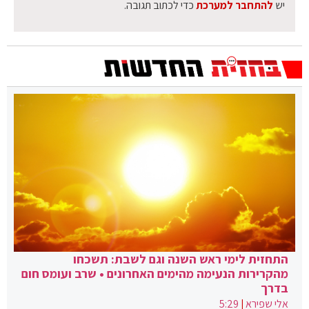
יש
להתחבר למערכת
כדי לכתוב תגובה.
התחזית לימי ראש השנה וגם לשבת: תשכחו
מהקרירות הנעימה מהימים האחרונים • שרב ועומס חום
בדרך
אלי שפירא
|
5:29