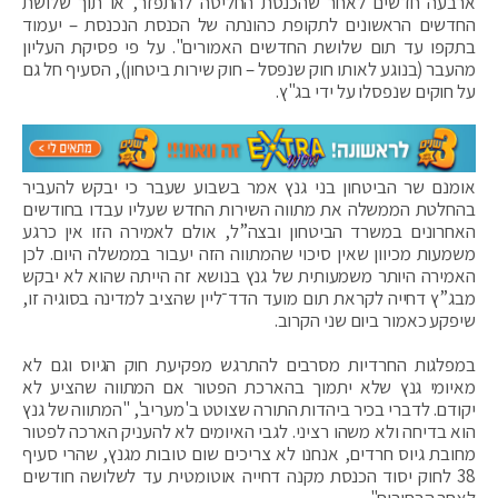
ארבעה חדשים לאחר שהכנסת החליטה להתפזר, או תוך שלושת
החדשים הראשונים לתקופת כהונתה של הכנסת הנכנסת – יעמוד
בתקפו עד תום שלושת החדשים האמורים". על פי פסיקת העליון
מהעבר (בנוגע לאותו חוק שנפסל – חוק שירות ביטחון), הסעיף חל גם
על חוקים שנפסלו על ידי בג"ץ.
אומנם שר הביטחון בני גנץ אמר בשבוע שעבר כי יבקש להעביר
בהחלטת הממשלה את מתווה השירות החדש שעליו עבדו בחודשים
האחרונים במשרד הביטחון ובצה”ל, אולם לאמירה הזו אין כרגע
משמעות מכיוון שאין סיכוי שהמתווה הזה יעבור בממשלה היום. לכן
האמירה היותר משמעותית של גנץ בנושא זה הייתה שהוא לא יבקש
מבג”ץ דחייה לקראת תום מועד הדד־ליין שהציב למדינה בסוגיה זו,
שיפקע כאמור ביום שני הקרוב.
במפלגות החרדיות מסרבים להתרגש מפקיעת חוק הגיוס וגם לא
מאיומי גנץ שלא יתמוך בהארכת הפטור אם המתווה שהציע לא
יקודם. לדברי בכיר ביהדות התורה שצוטט ב'מעריב', "המתווה של גנץ
הוא בדיחה ולא משהו רציני. לגבי האיומים לא להעניק הארכה לפטור
מחובת גיוס חרדים, אנחנו לא צריכים שום טובות מגנץ, שהרי סעיף
38 לחוק יסוד הכנסת מקנה דחייה אוטומטית עד לשלושה חודשים
לאחר הבחירות".