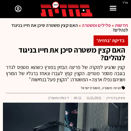
בס"ד
חדשות
»
פלילים ומשטרה
»
האם קצין משטרה סיכן את חייו בניגוד
לנהלים?
בדיקת 'בחזית'
האם קצין משטרה סיכן את חייו בניגוד
לנהלים?
קצין שהגיע למקרה של פריצה הבחין בפורץ כשהוא מטפס לגדר
בגובה מספר מטרים. הקצין קפץ לעברו ונאחז ברגליו של הפורץ
ושניהם נפלו ארצה • המשטרה: "הקצין פעל בנחישות"
תגיות:
משטרה
,
משטרת ישראל
איציק ברנדויין
11/11/2021
00:12
ז' כסלו התשפ"ב