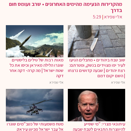
מהקרירות הנעימה מהימים האחרונים • שרב ועומס חום
בדרך
אלי שפירא
|
5:29
שוב טבח ביהודים • מחבלים הגיעו
מאות רבות של טילים בליסטיים
לעיר יפו מצוידים בנשק, ומטרתם:
שוגרו הלילה מאיראן וכיסו את כל
רצח יהודים | שבעה קדושים נרצחו
שטח ישראל | מה קרה- דקה אחר
| השם יקום דמם
דקה
אלי שפירא
אלי שפירא
עיתונאי מצרי: "מי שסייע
מטח משמעותי של כטב"מים שוגרו
להיווצרות התנאים לטבח שבעה
אל עבר ישראל מכיוון עיראק