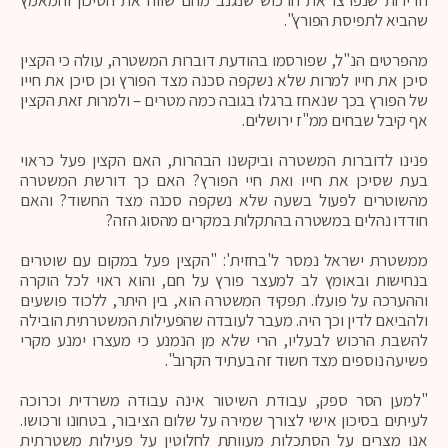
הדירות שנפרצו את הרכוש שנגנב מהם שווה את הסיכון והמאמץ
שהביא לתפיסת הפורץ".
מהפרטים הנ"ל, שפורסמו בהודעת דוברות המשטרה, עולה כי הקצין
סיכן את חייו למרות שלא נשקפה סכנה מצד הפורץ וכן סיכן את חייו
של הפורץ בכך שנאחז ברגלו בגובה כמה מטרים – ולמרות זאת הקצין
אף קיבל שבחים ממ"ז ירושלים.
פנינו לדוברות המשטרה וביקשנו הבהרות, האם הקצין פעל כראוי
בעת שסיכן את חייו ואת חיי הפורץ? האם כך דורשת המשטרה
מהשוטרים לפעול בשעה שלא נשקפה סכנה מצד החשוד? והאם
חודדו נהלים במשטרה בהתקלות במקרים מהסוג הזה?
ממשטרת ישראל נמסר ל'בחזית': "הקצין פעל במקום עם שוטרים
בנחישות ובאומץ לב למעצר פורץ על חם, והוא ראוי לכל הוקרה
וההערכה על פועלו. תפקיד המשטרה הוא, בין היתר, ללכוד פושעים
ולהביאם לדין וכך היה. מעבר לעובדה שהפעילות המשטרתית הובילה
להשבת הרכוש לבעליו, הרי שלא מן הנמנע כי מעצרו ימנע מקרי
פשיעה נוספים מצד חשוד זה בעתיד הקרוב".
"למען הסר ספק, עבודת השיטור אינה עבודה משרדית וכרוכה
לעיתים בסיכון אישי לצורך שמירה על שלום הציבור, בטחונו ורכושו.
אנו מצרים על הסתכלות מעוותת לחלוטין על פעילות משטרתית