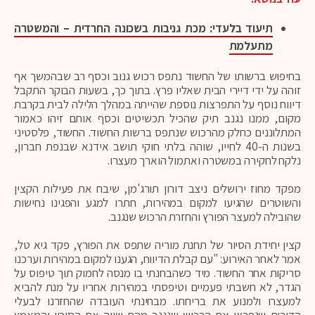
תיעוד בלעדי: מכת גניבות בשכונה החרדית – והמשטרה
מתעלמת
בחיפוש ברשותו של החשוד נתפס רכוש גנוב וכסף רב שבהמשך אף
זוהה על ידי דיירי הבית שאליו פרץ. בתוך כך, בשעות הבוקר התקבל
דיווח נוסף על התפרצות נוספת שהייתה במהלך הלילה לבית בקרבת
מקום, ממנו נגנב תיק שהכיל תכשיטים וכסף אותם זיהו כאמור
המתלוננים כחלק מהרכוש שנתפס ברשות החשוד. החשוד, פלסטיני
בשנות ה-40 לחייו, שוהה בלתי חוקי תושב אידנא שבנפת חברון,
נלקח לחקירה במשטרה ואתמול הוארך מעצרו.
מפקד מחוז ירושלים ניצב דורון תורג'מן, שיבח את פעילות הקצין
והשוטרים שהגיעו למקום במהירות, חתרו למגע והפגינו נחישות
שהובילה למעצר הפורץ והחזרת הרכוש שנגנב.
קצין יחידת הסיור של תחנת מוריה שתפס את הפורץ, פקד גיא טל,
אמר לאחר האירוע: "עם קבלת הדיווח, הגענו למקום במהירות וערכנו
סריקות אחר החשוד. מיד כשהבחנתי בו מנסה לחמוק תוך טיפוס על
הגדר, לא חשבתי פעמיים וטיפסתי במהירות אחריו על מנת להביא
למעצרו ולמנוע את בריחתו. מבחינתי העובדה שהחזרנו לבעלי