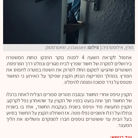
פורץ, אילוסטרציה
| צילום:
r.classen, שאטרסטוק
אתמול לקראת השעה 4 לפנות בוקר הוזנקו כוחות המשטרה
בירושלים למקרה של חשוד שפרץ לבית מגורים ונמלט דרך המרפסת.
השוטרים שהגיעו למקום החלו לסרוק את השטח במטרה לתפוס את
הפורץ. במהלך הסריקות הבחין הקצין שפיקד על האירוע כי החשוד
מטפס על גדר סמוכה ומנסה להימלט.
הקצין טיפס אחרי החשוד ובגובה מטרים ספורים הצליח לאחוז ברגלו
של החשוד תוך שזה בועט בפניו של הקצין עד שהאחרון נפל לקרקע.
הקצין התעשת מיד וטיפס בשנית בעקבות החשוד, אחז בו בשנית
ונתלה על רגלו והשניים נפלו מטה. אז השתלט הקצין על החשוד בסיוע
בעל הבית עד ששוטרים נוספים חברו למפקדם והשלימו את הליך
המעצר.
עוד בנושא: