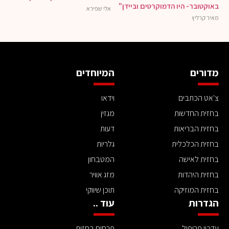
באוקטובר- היו הדמוקרטים וביידן"
אלי שפירא
מאיר קרליץ
מדורים
המיוחדים
צ'אט הכתבים
וידאו
בחזית החדשות
מגזין
בחזית הבריאות
דעות
בחזית הכלכלית
גלריות
בחזית לאישה
המטבחון
בחזית היהדות
מזג אוויר
בחזית המוזיקה
תוכן שיווקי
הגדרות
עוד ..
עדכון פרופיל
פרסום בחזית