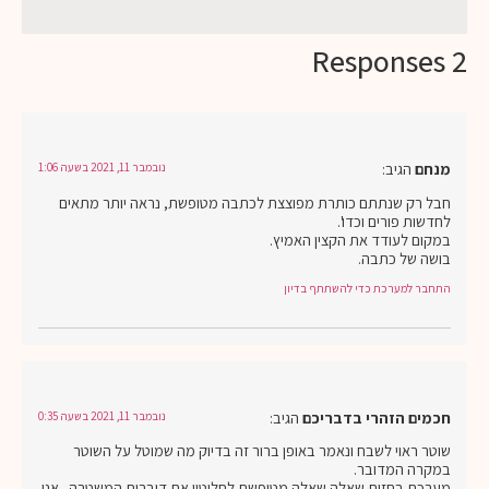
2 Responses
מנחם
הגיב:
נובמבר 11, 2021 בשעה 1:06
חבל רק שנתתם כותרת מפוצצת לכתבה מטופשת, נראה יותר מתאים
לחדשות פורים וכדו'.
במקום לעודד את הקצין האמיץ.
בושה של כתבה.
התחבר למערכת כדי להשתתף בדיון
חכמים הזהרי בדבריכם
הגיב:
נובמבר 11, 2021 בשעה 0:35
שוטר ראוי לשבח ונאמר באופן ברור זה בדיוק מה שמוטל על השוטר
במקרה המדובר.
מערכת בחזית שאלה שאלה מטופשת לחלוטין את דוברות המשטרה . אני