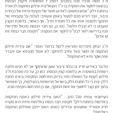
ח"כ משה ארבל פנה במכתב למפכ"ל המשטרה ולקצין הכנסת
בבקשה לחקור את המקרה בו יו"ר הקואליציה סילמן הותקפה לכאורה
בתחנת דלק "אמש נחשפנו לאירוע חמור של תקיפה פיזית של נבחרת
ציבור, הנני דורש מכם לפעול באופן אקטיבי לעלות על עקבותיו של
התוקף ולמצות איתו את כל חומרת הדין". אך כאמור, בלשכת הקצין
טוענים כי לא קיבלו תלונה". כמו כן, גם חבר הכנסת מיכאל מלכיאלי
פנה בדרישה לשר לבט"פ לחקור את המקרה: "תקיפת חבר כנסת זהו
קו אדום".
ח״כ יצחק פינדרוס התראיין ל'קול ברמה' ואמר: "אם עידית סילמן
הותקפה זה חמור מאד וחייב להיחקר. לא אפול מהכסא אם יתברר
שזה שקר והיא לא הותקפה".
מדובר באירוע חריג בו נבחר ציבור טוען שהותקף אך לא הגיש תלונה
רשמית במשטרה או בלשכת קצין הכנסת. כמו כן, עד כה מסרבת ח"כ
סילמן לענות על השאלה מתי בדיוק התרחשה התקיפה ובאיזו תחנת
דלק. יצוין כי כל תחנות הלק בישראל מרושתות במצלמות, כך שאפשר
בתוך זמן קצר לחשוף את זהות התוקף, אם כן התרחשה תקיפה שכזו.
העיתונאי עמית סגל כתב : "האם עידית סילמן באמת הותקפה
באלימות בתחנת דלק? תקיפת חבר כנסת באלימות פיזית היא מקרה
חריג ומטריד שמעטים ונדירים כמותו. האם ייתכן שסילמן הותקפה
באלימות?