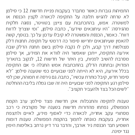
התמיהות גוברות כאשר מתברר בעקבות פניית חדשות 12 כי סילמן
לא טרחה להגיש תלונה על התקיפה לכאורה לקצין הכנסת או
למשטרה. אמש, בהתכתבות עם צייצן בטוויטר, נסוגה חלקית
מהגירסה: ״היו עיתונאים שידעו״, כתבה סילמן, ״ומי שצריך לדווח
דווח״. כאמור, הכנסת והמשטרה לא קיבלו עדכון על כך. בנוסף, קשה
להאמין שעיתונאים יחרישו סיפור כה דרמטי על תקיפה. תחנות דלק
מצולמות דרך קבע, ולכן לו נקבה סילמן בשם תחנת הדלק שבה
אירעה התקיפה, ייתכן שאפשר היה לוודא את המידע, אך סילמן
מסרבת להשיב לפניות, בין היתר של חדשות 12, לנקוב בתאריך
המדויק ובתחנת הדלק. בהתכתבות אמש התגלה כי אם התקיפה
בכלל אירעה, היא לא הייתה לפני שבועיים כפי שטענה סילמן: ״לא
סיפור חדש, קיבל כותרת עכשיו״, כתבה. גם גירסה זו תמוהה, שכן לפי
סילמן רגע התקיפה לפני שבועיים היה זה שבו גמלה בליבה ההחלטה
״לשים הכל בצד ולהעביר תקציב״.
טענות לתקיפה והתנכלות אינן חדשות מצד סילמן: ערב הקמת
הממשלה, נפתחו מהדורות חדשות בטענה של מקורביה כי רכב
מסתורי עקב אחריה, לכאורה כדי לאסוף מידע, לאיים ולתצפת
אחריה, בעקבות כוונתה לתמוך בהקמת הממשלה. טענות דומות
השמיע חבר הכנסת ניר אורבך, והדבר גרר דיון נרחב באלימות הימין
נגד ימינה.