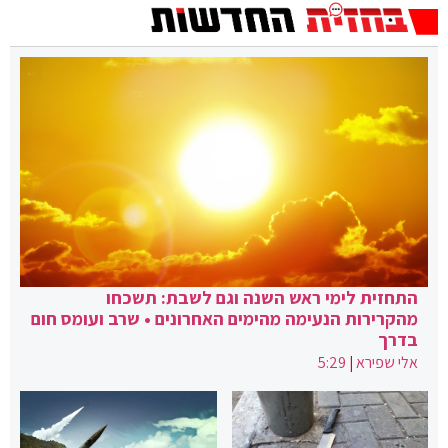
התחזית לימי ראש השנה וגם לשבת: תשכחו
מהקרירות הנעימה מהימים האחרונים • שרב ועומס חום
בדרך
אלי שפירא
|
5:29