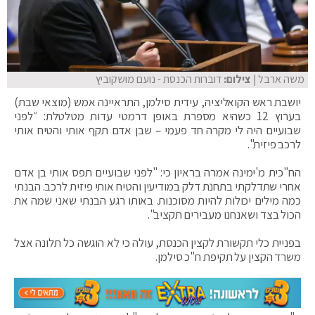
משה ארבל
| צילום:
דוברות הכנסת - נועם מושקוביץ
יושבת ראש הקואליציה, עידית סילמן, התראיינה אמש (מוצאי שבת)
בערוץ 12 כשהיא מספרת באופן דרמטי עדות מטלטלת: ״לפני
שבועיים היה לי מקרה חד פעמי – שבן אדם תקף אותי והטיח אותי
לרכב פיזית".
הח"כית מ'ימינה אמרה בראיון כי: "לפני שבועיים תפס אותי בן אדם
אחרי שתדלקתי בתחנת דלק במודיעין והטיח אותי פיזית לרכב. הבנתי
כמה מילים יכולות להיות מסוכנות. באותו רגע הבנתי שאני שמה את
הכול בצד ושאנחנו מעבירים תקציב".
בפניית כלי תקשורת לקצין הכנסת, עולה כי לא הוגשה כל תלונה אצל
משרד הקצין על תקיפת ח"כ סילמן.