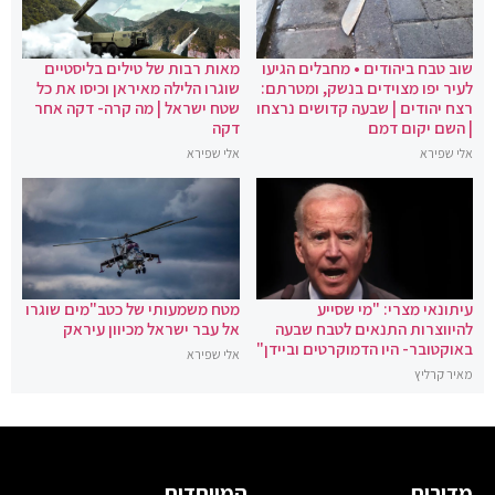
שוב טבח ביהודים • מחבלים הגיעו
מאות רבות של טילים בליסטיים
לעיר יפו מצוידים בנשק, ומטרתם:
שוגרו הלילה מאיראן וכיסו את כל
רצח יהודים | שבעה קדושים נרצחו
שטח ישראל | מה קרה- דקה אחר
| השם יקום דמם
דקה
אלי שפירא
אלי שפירא
עיתונאי מצרי: "מי שסייע
מטח משמעותי של כטב"מים שוגרו
להיווצרות התנאים לטבח שבעה
אל עבר ישראל מכיוון עיראק
באוקטובר- היו הדמוקרטים וביידן"
אלי שפירא
מאיר קרליץ
מדורים
המיוחדים