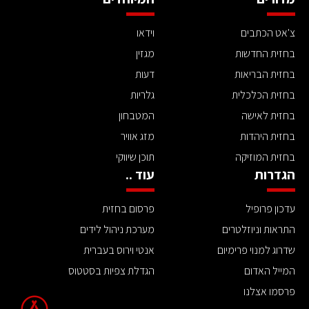
צ'אט הכתבים
וידאו
בחזית החדשות
מגזין
בחזית הבריאות
דעות
בחזית הכלכלית
גלריות
בחזית לאישה
המטבחון
בחזית היהדות
מזג אוויר
בחזית המוזיקה
תוכן שיווקי
הגדרות
עוד ..
עדכון פרופיל
פרסום בחזית
התראות וניוזלטרים
מערכת ניהול לידים
שדרוג למנוי פרימיום
אנטי וירוס בעברית
המייל האדום
הגדלת צפיות בסטטוס
פרסמו אצלנו