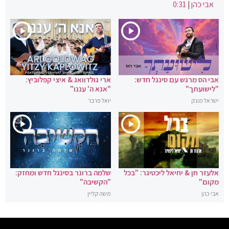
אבי כהן
|
0:31
אבי הס מרגש עם סינגל חדש:
ארי גולדוואג & איצי קפלוביץ:
"לישועתך"
"אנא ה' עננו"
ישראל מונק
יואל פרבר
אלעזר חן & יחיאל ליכטיגר: "בכל
שלמה ברונר בסינגל חדש ומחזק:
מקום"
"הקשיבה"
אבי כהן
משה קליין