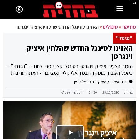
בס"ד
מוזיקה
»
סינגלים
»
האזינו לסינגל החדש שהלחין איציק וינגרטן
"נגינתי"
האזינו לסינגל החדש שהלחין איציק
וינגרטן
הזמר הצעיר איציק וינגרטן בסינגל קצבי פרי לחנו – "נגינתי" –
כשעל העיבוד מופקד הצמד אלי קליין ואיצי ברי • האזנה עריבה!
תגיות:
איצי ברי
,
איציק וינגרטן
,
אלי קליין
בחזית
23/11/2020
04:30
ז' כסלו התשפ"א