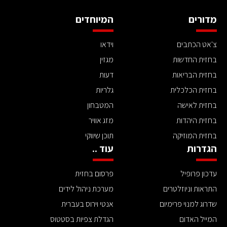
מדורים
המיוחדים
צ'אט הכתבים
וידאו
בחזית החדשות
מגזין
בחזית הבריאות
דעות
בחזית הכלכלית
גלריות
בחזית לאישה
המטבחון
בחזית היהדות
מזג אוויר
בחזית המוזיקה
תוכן שיווקי
הגדרות
עוד ..
עדכון פרופיל
פרסום בחזית
התראות וניוזלטרים
מערכת ניהול לידים
שדרוג למנוי פרימיום
אנטי וירוס בעברית
המייל האדום
הגדלת צפיות בסטטוס