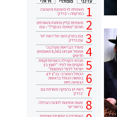
עדכני
ויראלי
פופולרי
משפחת לוי משפצת והשכונה
כמרקחה • 'ברדק'
משפחת קליין מחתנת והאורחים
תוהים "מאיפה הכסף?!" • צפו
צפו בפרק השני של רשת 'יש'
עם ברדק
משרד הבריאות מעדכן כי
אתמול אובחנו 6,562 מאומתים
חדשים
מנהיגי הקהילה האורתודוקסית
תוקפים את לפיד: "חוצץ בין
ישראל ליהודי התפוצות"
הכותל המערבי: בג"ץ ידון
במתווה הכותל בראשות
הנשיאה חיות
רשת יש בהפקה מטורפת עם
'ברדק'
שעות אחרונות לחגיגה הגדולה
ברשת 'יש'
האסירים הביטחוניים מאיימים: