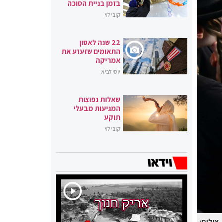
בזמן בניית הסוכה
קובי לוי
22 שנה לאסון
התאומים שזעזע את
אמריקה
יוסי לביא
שאלות נפוצות
המגיעות מבעלי
תוקע
קובי לוי
צילום: