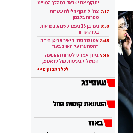
יתקוף את ישראל במהלך המו"מ
בקטאר"
צה"ל תקף הלילה עשרות
7:17
מטרות בלבנון
נער בן 15 נעצר כשנהג בפרעות
8:50
בטרקטורון
אמו של סמ"ר יאיר אביטן הי"ד:
8:48
"הסתערו על האויב בעוז
ובגבורה"
ביידן אמר כי למרות ההופעה
8:46
הכושלת בעימות מול טראמפ,
הוא ממשיך
לכל המבזקים >>