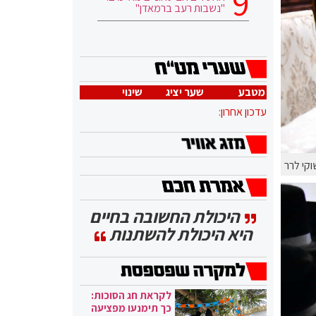
"נשבות רעב ברמאדן"
מטבע
שער יציג
שינוי
עדכון אחרון:
וקי לרר
היכולת החשובה בחיים
היא היכולת להשתנות
לקראת חג הסוכות:
כך תימנעו מפציעה