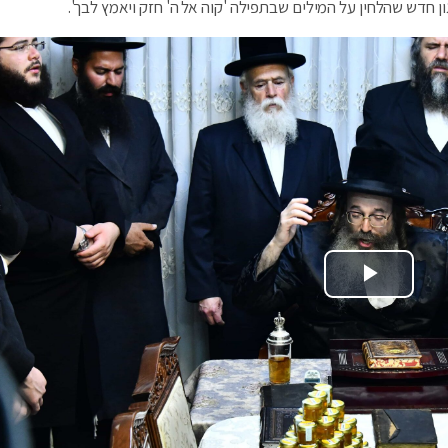
חדש שהלחין על המילים שבתפילה 'קוה אל ה' חזק ויאמץ לבך'.
Play Video