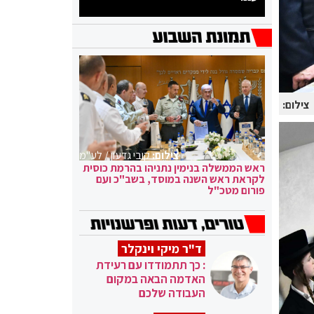
צילום:
צילום:
קובי גדעון / לע"מ
ראש הממשלה בנימין נתניהו בהרמת כוסית
לקראת ראש השנה במוסד, בשב"כ ועם
פורום מטכ"ל
ד"ר מיקי וינקלר
: כך תתמודדו עם רעידת
האדמה הבאה במקום
העבודה שלכם