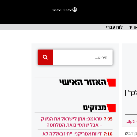
האזור האישי
וויר
לוח עברי
ך' |
טראמפ: אתן לישראל את הנשק
7:35
עקוב
– אבל שתסיים את המלחמה
בעזה
ק דבש
דיווח אמריקני: "חיזבאללה לא
7:18