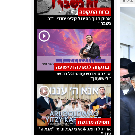
ברוח התקופה
אריק חנוך בסינגל קליפ יחודי: "זה
נשבר"
בתקווה לגאולה ולישועה
אבי הס מרגש עם סינגל חדש:
"לישועתך"
תפילה מרגשת
ארי גולדוואג & איצי קפלוביץ: "אנא ה'
עננו"