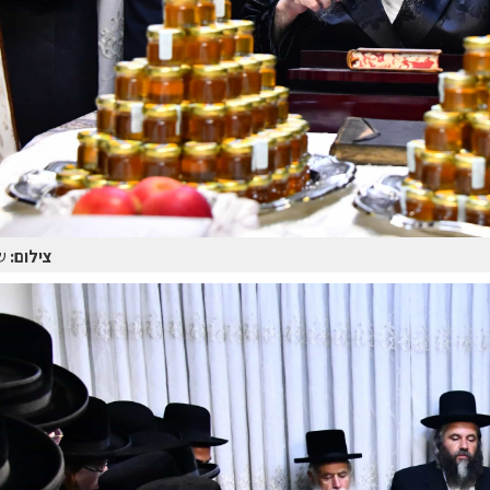
צילום:
ש