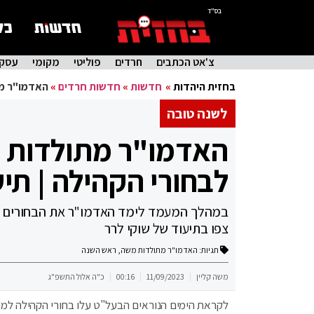
בס"ד
צ'אט הכתבים
חרדים
פוליטי
מקומי
עסקי
בחזית היהדות
»
חדשות
»
חדשות חרדים
»
האדמו"ר מת
לשנה טובה
האדמו"ר מתולדות 
לבחורי הקהילה | תיע
במהלך המעמד לימד האדמו"ר את הבחורים ניגו
צפו בתיעוד של שוקי לרר
תגיות:
האדמו"ר מתולדות משה
,
ראש השנה
משה קליין
11/09/2023
00:16
כ"ה אלול התשפ"ג
לקראת הימים הנוראים הבעל"ט עלו בחורי הקהילה ל