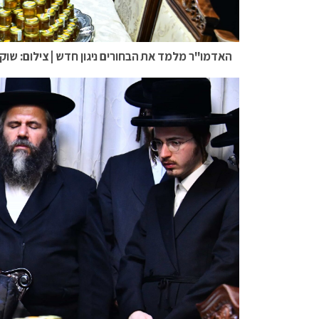
האדמו"ר מלמד את הבחורים ניגון חדש | צילום: שוקי