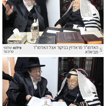
האדמו"ר מראדזין בביקור אצל האדמו"ר
צילום:
שלומי
5
מביאלא
טריכטר