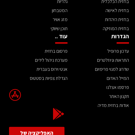
בחזית הכלכלית
גלריות
בחזית לאישה
המטבחון
בחזית היהדות
מזג אוויר
בחזית המוזיקה
תוכן שיווקי
הגדרות
עוד ..
עדכון פרופיל
פרסום בחזית
התראות וניוזלטרים
מערכת ניהול לידים
שדרוג למנוי פרימיום
אנטי וירוס בעברית
המייל האדום
הגדלת צפיות בסטטוס
פרסמו אצלנו
תקנון האתר
אודות בחזית מדיה
האפליקציה של