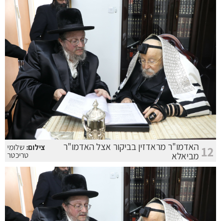
האדמו"ר מראדזין בביקור אצל האדמו"ר
צילום:
שלומי
12
מביאלא
טריכטר