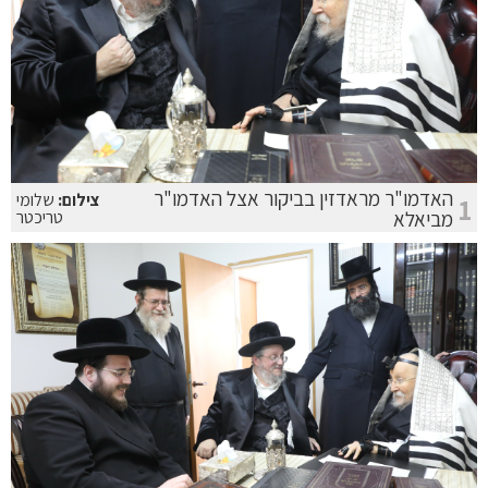
האדמו"ר מראדזין בביקור אצל האדמו"ר
צילום:
שלומי
1
מביאלא
טריכטר