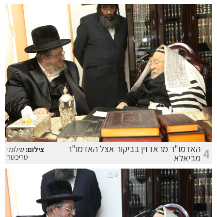
האדמו"ר מראדזין בביקור אצל האדמו"ר
צילום:
שלומי
4
מביאלא
טריכטר