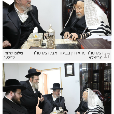
האדמו"ר מראדזין בביקור אצל האדמו"ר
צילום:
שלומי
17
מביאלא
טריכטר