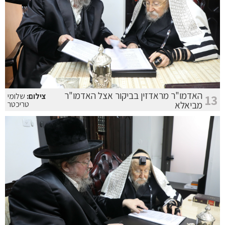
האדמו"ר מראדזין בביקור אצל האדמו"ר
צילום:
שלומי
13
מביאלא
טריכטר