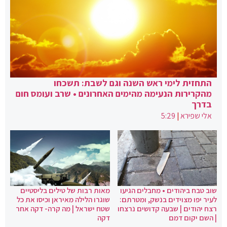
התחזית לימי ראש השנה וגם לשבת: תשכחו
מהקרירות הנעימה מהימים האחרונים • שרב ועומס חום
בדרך
אלי שפירא
|
5:29
שוב טבח ביהודים • מחבלים הגיעו
מאות רבות של טילים בליסטיים
לעיר יפו מצוידים בנשק, ומטרתם:
שוגרו הלילה מאיראן וכיסו את כל
רצח יהודים | שבעה קדושים נרצחו
שטח ישראל | מה קרה- דקה אחר
| השם יקום דמם
דקה