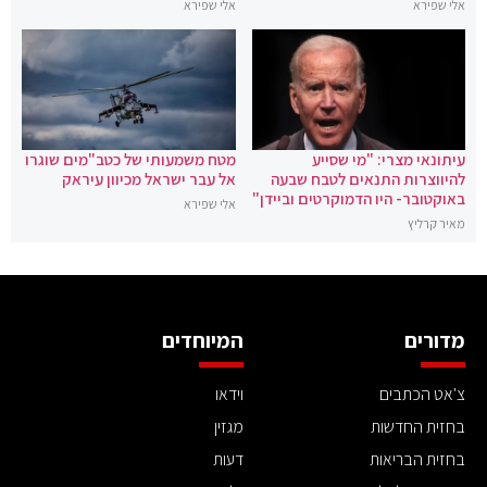
אלי שפירא
אלי שפירא
עיתונאי מצרי: "מי שסייע
מטח משמעותי של כטב"מים שוגרו
להיווצרות התנאים לטבח שבעה
אל עבר ישראל מכיוון עיראק
באוקטובר- היו הדמוקרטים וביידן"
אלי שפירא
מאיר קרליץ
מדורים
המיוחדים
צ'אט הכתבים
וידאו
בחזית החדשות
מגזין
בחזית הבריאות
דעות