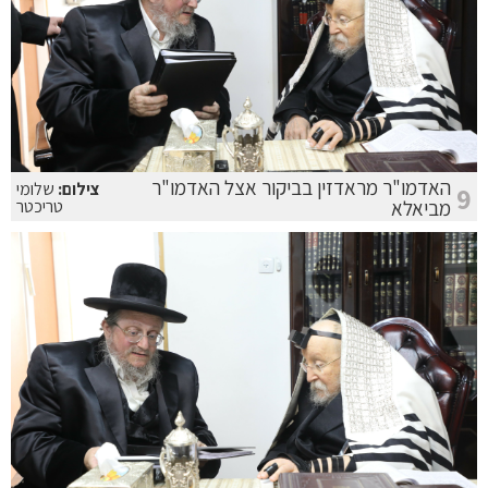
האדמו"ר מראדזין בביקור אצל האדמו"ר
צילום:
שלומי
9
מביאלא
טריכטר