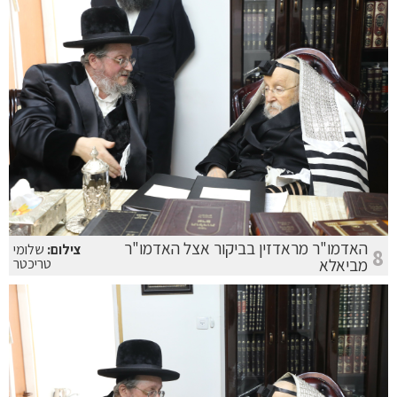
האדמו"ר מראדזין בביקור אצל האדמו"ר
צילום:
שלומי
8
מביאלא
טריכטר