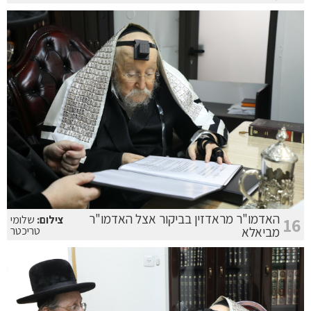
האדמו"ר מראדזין בביקור אצל האדמו"ר
צילום:
שלומי
16
מביאלא
טריכטר