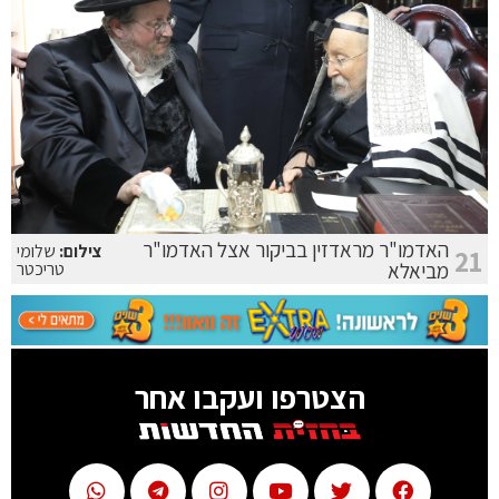
האדמו"ר מראדזין בביקור אצל האדמו"ר
צילום:
שלומי
21
מביאלא
טריכטר
הצטרפו ועקבו אחר