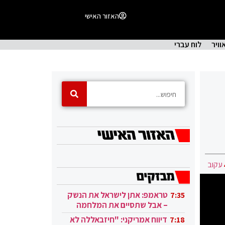
האזור האישי
וויר
לוח עברי
עקוב
טראמפ: אתן לישראל את הנשק
7:35
– אבל שתסיים את המלחמה
בעזה
דיווח אמריקני: "חיזבאללה לא
7:18