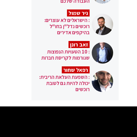
העבודה שלכם
ניר שמול
: הישראלים לא עוצרים:
רוכשים נדל"ן בחו"ל
בהיקפים אדירים
זאב רונן
: 10 הטעויות הנפוצות
שגורמות לקריסת חברות
רפאל שחור
: השפעת העלאת הריבית:
יכולה להיות גם לטובת
רוכשים