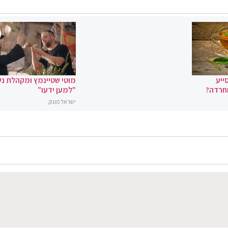
ייע
מוטי שטיינמץ ומקהלת נ
וחרדה?
"למען ידעו"
ישראל מונק