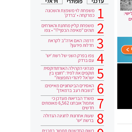
עדכני
ויראלי
פופולרי
משפחת לוי משפצת והשכונה
ישי:
כמרקחה • 'ברדק'
ם
משפחת קליין מחתנת והאורחים
תוהים "מאיפה הכסף?!" • צפו
דרמה: האם ארה"ב לקראת
חדלות פירעון?
צפו בפרק השני של רשת 'יש'
עם ברדק
מנהיגי הקהילה האורתודוקסית
תוקפים את לפיד: "חוצץ בין
ישראל ליהודי התפוצות"
האסירים הביטחוניים מאיימים:
"נשבות רעב ברמאדן"
משרד הבריאות מעדכן כי
אתמול אובחנו 6,562 מאומתים
חדשים
שעות אחרונות לחגיגה הגדולה
ברשת 'יש'
רשות החדשנות תתמוך בתכנית