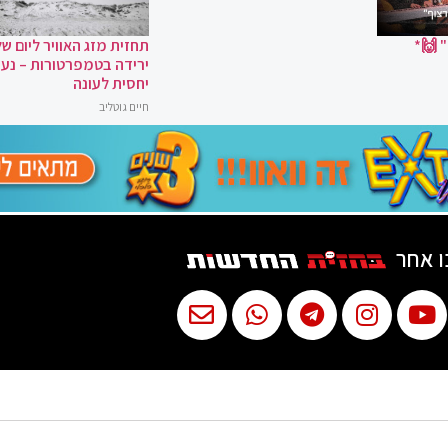
 🙌*
תחזית מזג האוויר ליום של
ירידה בטמפרטורות – נעי
יחסית לעונה
חיים גוטליב
ו אחר