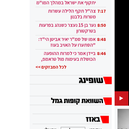
יתקוף את ישראל במהלך המו"מ
בקטאר"
צה"ל תקף הלילה עשרות
7:17
מטרות בלבנון
נער בן 15 נעצר כשנהג בפרעות
8:50
בטרקטורון
אמו של סמ"ר יאיר אביטן הי"ד:
8:48
"הסתערו על האויב בעוז
ובגבורה"
ביידן אמר כי למרות ההופעה
8:46
הכושלת בעימות מול טראמפ,
הוא ממשיך
לכל המבזקים >>