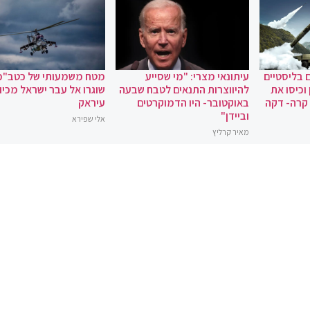
 בליסטיים
עיתונאי מצרי: "מי שסייע
מטח משמעותי של כטב"מ
וכיסו את
להיווצרות התנאים לטבח שבעה
שוגרו אל עבר ישראל מכיוו
 קרה- דקה
באוקטובר- היו הדמוקרטים
עיראק
וביידן"
אלי שפירא
מאיר קרליץ