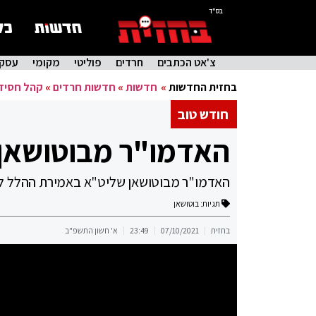
בס"ד
צ'אט הכתבים
חרדים
פוליטי
מקומי
עסקי
בחזית החדשות
»
חדשות
»
חדשות חרדים
»
קהל חסיד
חודש טוב
האדמו"ר מבוטושאן
האדמו"ר מבוטושאן שליט"א באמירת ההלל לכ
תגיות:
בוטושאן
בחזית
07/10/2021
23:49
א' חשון התשפ"ב