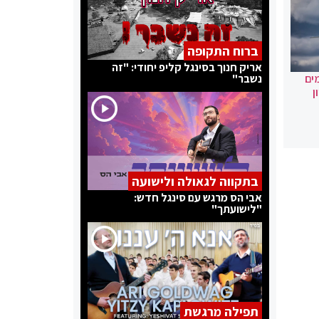
ברוח התקופה
אריק חנוך בסינגל קליפ יחודי: "זה
ים
נשבר"
ן
בתקווה לגאולה ולישועה
אבי הס מרגש עם סינגל חדש:
"לישועתך"
תפילה מרגשת