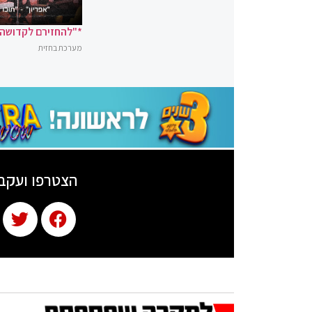
*"להחזירם לקדושה"
מערכת בחזית
הצטרפו ועקב