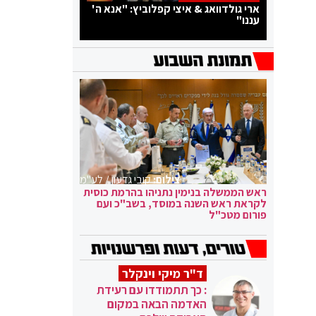
ארי גולדוואג & איצי קפלוביץ: "אנא ה'
עננו"
צילום:
קובי גדעון / לע"מ
ראש הממשלה בנימין נתניהו בהרמת כוסית
לקראת ראש השנה במוסד, בשב"כ ועם
פורום מטכ"ל
ד"ר מיקי וינקלר
: כך תתמודדו עם רעידת
האדמה הבאה במקום