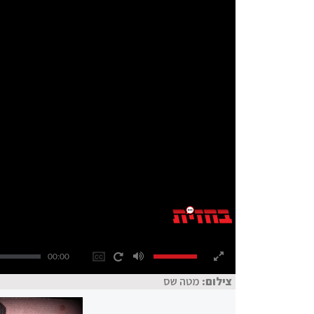
00:00
צילום:
מטה שס