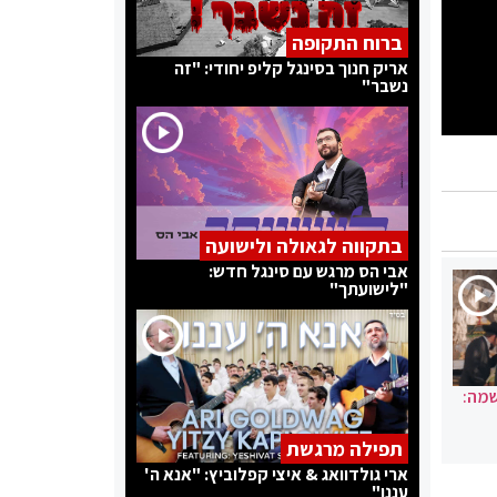
ברוח התקופה
אריק חנוך בסינגל קליפ יחודי: "זה
נשבר"
בתקווה לגאולה ולישועה
אבי הס מרגש עם סינגל חדש:
"לישועתך"
שמה:
תפילה מרגשת
ארי גולדוואג & איצי קפלוביץ: "אנא ה'
עננו"