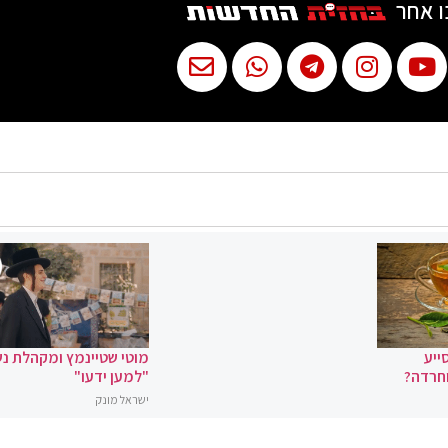
ו אחר
ייע
מוטי שטיינמץ ומקהלת נ
וחרדה?
"למען ידעו"
ישראל מונק