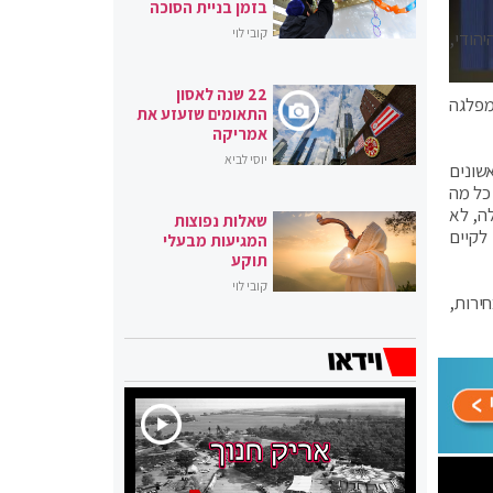
בזמן בניית הסוכה
קובי לוי
הודי,
22 שנה לאסון
מפלגה
התאומים שזעזע את
אמריקה
יוסי לביא
שונים
כל מה
ה, לא
שאלות נפוצות
לקיים
המגיעות מבעלי
תוקע
קובי לוי
ירות,