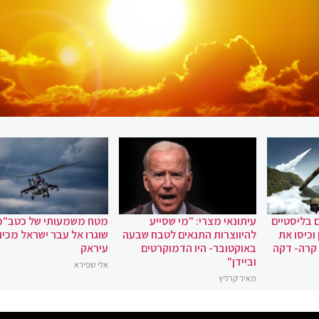
 בליסטיים
עיתונאי מצרי: "מי שסייע
מטח משמעותי של כטב"מ
וכיסו את
להיווצרות התנאים לטבח שבעה
שוגרו אל עבר ישראל מכיוו
 קרה- דקה
באוקטובר- היו הדמוקרטים
עיראק
וביידן"
אלי שפירא
מאיר קרליץ