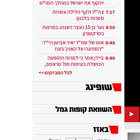
יתקוף את ישראל במהלך המו"מ
בקטאר"
צה"ל תקף הלילה עשרות
7:17
מטרות בלבנון
נער בן 15 נעצר כשנהג בפרעות
8:50
בטרקטורון
אמו של סמ"ר יאיר אביטן הי"ד:
8:48
"הסתערו על האויב בעוז
ובגבורה"
ביידן אמר כי למרות ההופעה
8:46
הכושלת בעימות מול טראמפ,
הוא ממשיך
לכל המבזקים >>