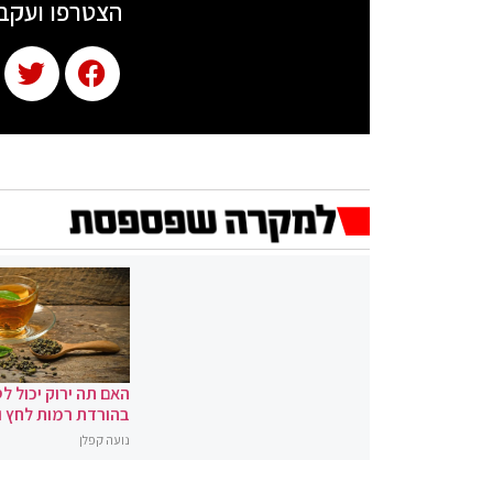
הצטרפו ועקב
האם תה ירוק יכול לס
בהורדת רמות לחץ 
נועה קפלן