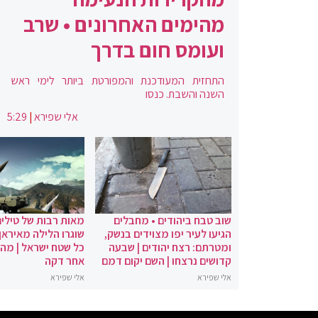
מהימים האחרונים • שרב
ועומס חום בדרך
התחזית המעודכנת והמפורטת ביותר לימי ראש
השנה והשבת. כנסו
אלי שפירא
|
5:29
שוב טבח ביהודים • מחבלים
מאות רבות של טילים
הגיעו לעיר יפו מצוידים בנשק,
שוגרו הלילה מאיראן 
ומטרתם: רצח יהודים | שבעה
כל שטח ישראל | מה
קדושים נרצחו | השם יקום דמם
אחר דקה
אלי שפירא
אלי שפירא