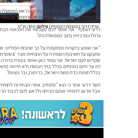
"התפקיד שלנו זה לוודא שלצד נתניהו כראש הממשלה ת
על הכותל ועל גיור כהלכה ויחד עם זה שתשמור על החל
אריה דרעי בהשקת הקמפיין
| צילום:
מטה ש"ס
דרעי הוסיף: "אני אומר לכם מעכשיו את תוצאות הבחי
גדולה ומרכזית בתוך הממשלה הזו".
"אני שומע ביקורות ומתקפות על כך שהכוח הפוליטי ש
שזעקנו על חשיבות השמירה על ההנחיות מצד 'ונשמרתם 
שקדוש לעם ישראל. אני עומד כאן ואומר בצורה ברורה
היו עד היום נפתחים בכלל בתי הכנסת ולא הייתה מתא
בכלל חופות כדת משה וישראל, בריתות, ובר מצוות".
השר דרעי אמר כי הוא "מתחייב אחרי הבחירות להחזיר 
אבל אדאג להחזיר אותם הביתה ולדאוג להם לכבוד הראו