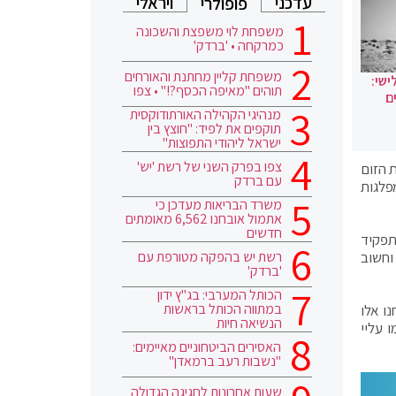
עדכני
ויראלי
פופולרי
משפחת לוי משפצת והשכונה
כמרקחה • 'ברדק'
משפחת קליין מחתנת והאורחים
ישי:
תוהים "מאיפה הכסף?!" • צפו
ם
מנהיגי הקהילה האורתודוקסית
תוקפים את לפיד: "חוצץ בין
ישראל ליהודי התפוצות"
צפו בפרק השני של רשת 'יש'
 הזום
עם ברדק
פלגות
משרד הבריאות מעדכן כי
אתמול אובחנו 6,562 מאומתים
חדשים
תפקיד
רשת יש בהפקה מטורפת עם
וחשוב
'ברדק'
הכותל המערבי: בג"ץ ידון
במתווה הכותל בראשות
ו אלו
הנשיאה חיות
 עליי
האסירים הביטחוניים מאיימים:
"נשבות רעב ברמאדן"
שעות אחרונות לחגיגה הגדולה