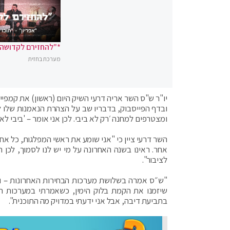
*"להחזירם לקדושה"
מערכת בחזית
יו"ר ש"ס השר אריה דרעי השיק היום (ראשון) את קמפי
ובדף הפייסבוק, בדבריו שב על הצהרת הנאמנות שלו לנ
ומצטרפים למחנה ׳רק לא ביבי. לכן אני אומר – 'ביבי לא 
השר דרעי ציין כי "אני שומע את ראשי המפלגות, כל אח
אחר. ראינו בשנה האחרונה על מי יש לנו לסמוך, לכן 
לציבור".
"ש״ס אמרה בשלושת מערכות הבחירות האחרונות – וגם 
שיזמנו את הקמת בלוק הימין, כשאמרתי במערכות הק
בתביעת דיבה, אבל אני ידעתי במדויק מה התוכנית".