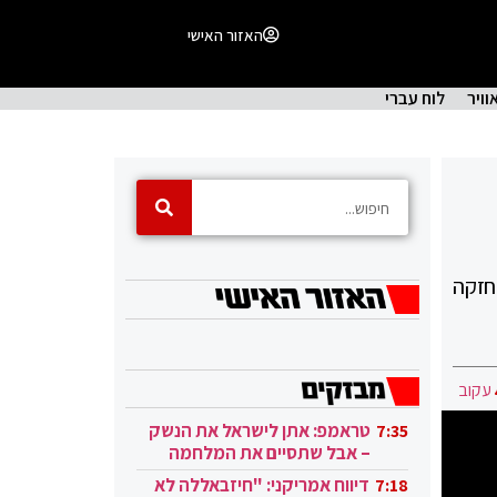
האזור האישי
וויר
לוח עברי
חזקה
עקוב
טראמפ: אתן לישראל את הנשק
7:35
– אבל שתסיים את המלחמה
בעזה
דיווח אמריקני: "חיזבאללה לא
7:18