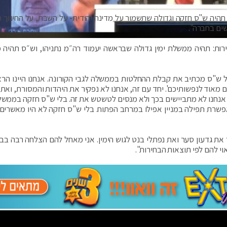
היה ש"ס חזקה וגדולה שתשמור על מדינה יהודית- על השבת, על החינוך הי
שים בחברה".
רות: תהיה ממשלת ימין גדולה שבראשה יעמוד רה״מ נתניהו, וש״ס תהיה 
ל ש"ס מכתיב את קבלת ההחלטות בממשלה לגבי הקורונה. אנחנו היינו הרא
מאוד לנפשותיכם'. יחד עם זה, אנחנו לא נפקיר את היהדות והמסורת, ואת 
. אנחנו לא מתביישים בכך ולא מנסים לטשטש את זה. בלי ש"ס חזקה בממשל
פשרת תפילה במניין אפילו במרחב הפתוח. בלי ש"ס חזקה לא היו מאשרים 
את גדעון סער ואת נפתלי בנט לגוש הימין. אני מאחל להם הצלחה רבה בבח
י להם לפי תוצאות הבחירות".