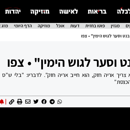
ם
מגזין
פוטו בחזית
דעות
אוכל
מוזיקה
הדף היומי
מזג א
נט וסער לגוש הימין" • צפו
 וסער לגוש הימין" • צפו
צריך אריה חזק, הוא חייב אריה חזק". לדבריו: "בלי ש"ס 
הכנסת"