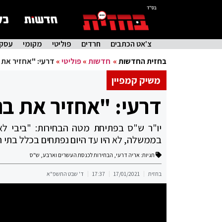
בס"ד
צ'אט הכתבים
חרדים
פוליטי
מקומי
עסקי
בחזית החדשות
»
חדשות
»
פוליטי
»
דרעי: "אחזיר את ב
משיק קמפיין
דרעי: "אחזיר את בנט
יו"ר ש"ס בפתיחת מטה הבחירות: "ביבי לא 
בממשלה, לא היו עד היום נפתחים בכלל בתי 
תגיות:
אריה דרעי
,
הבחירות לכנסת העשרים וארבע
,
ש"ס
בחזית
17/01/2021
17:37
ד' שבט התשפ"א