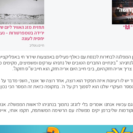
 🙌*
תחזית מזג האוויר ליום של
ירידה בטמפרטורות – נעי
יחסית לעונה
חיים גוטליב
ין המפלגה לבחירות לכנסת עם כאלף פעילים באמצעות שידור חי באפליקציית
תניהו: "בינתיים החברים הטובים של נתניהו עורקים ומשמיצים, מקימים מ
צריך אריה חזק היום, ביבי חייב היום אריה חזק, הוא חייב ש"ס חזקה".
ד יש לו רעיונות איזה תפקיד הוא רוצה, אחד רוצה שר אוצר, השני מדבר על 
המסר העיקרי שלנו הוא לסמוך רק על ה׳. בתקופה כזאת זה המסר הכי נכון 
עכשיו אנחנו אומרים בלי לזגזג: נתמוך בנתניהו לראשות הממשלה. אנחנ
ודמות שליברמן יקים ממשלה עם הרשימה המשותפת, תקפו אותי, איימו