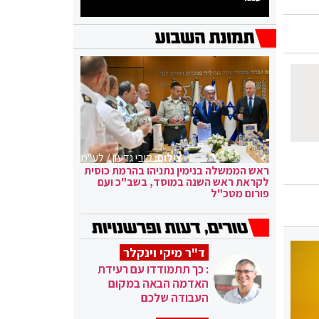
צילום:
קובי גדעון / לע"מ
ראש הממשלה בנימין נתניהו בהרמת כוסית
לקראת ראש השנה במוסד, בשב"כ ועם
פורום מטכ"ל
ד"ר מיקי וינקלר
: כך תתמודדו עם רעידת
האדמה הבאה במקום
העבודה שלכם