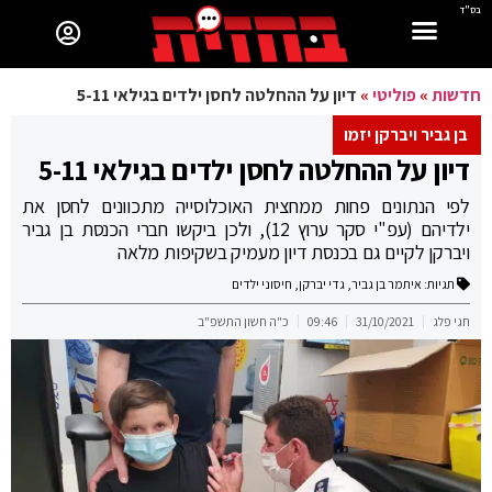
בס"ד
חדשות
»
פוליטי
»
דיון על ההחלטה לחסן ילדים בגילאי 5-11
בן גביר ויברקן יזמו
דיון על ההחלטה לחסן ילדים בגילאי 5-11
לפי הנתונים פחות ממחצית האוכלוסייה מתכוונים לחסן את
ילדיהם (עפ"י סקר ערוץ 12), ולכן ביקשו חברי הכנסת בן גביר
ויברקן לקיים גם בכנסת דיון מעמיק בשקיפות מלאה
תגיות:
איתמר בן גביר
,
גדי יברקן
,
חיסוני ילדים
חגי פלג
31/10/2021
09:46
כ"ה חשון התשפ"ב