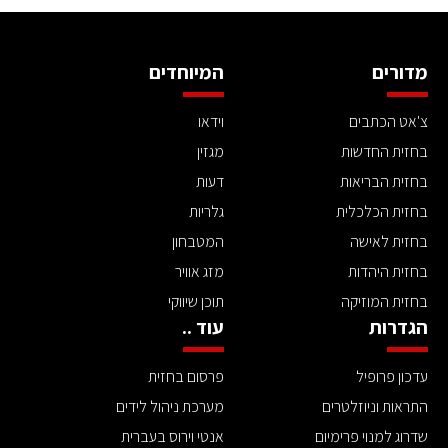
מדורים
המיוחדים
צ'אט הכתבים
וידאו
בחזית החדשות
מגזין
בחזית הבריאות
דעות
בחזית הכלכלית
גלריות
בחזית לאישה
המטבחון
בחזית היהדות
מזג אוויר
בחזית המוזיקה
תוכן שיווקי
הגדרות
עוד ..
עדכון פרופיל
פרסום בחזית
התראות וניוזלטרים
מערכת ניהול לידים
שדרוג למנוי פרימיום
אנטי וירוס בעברית