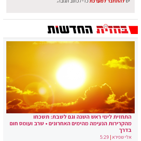
יש
להתחבר למערכת
כדי לכתוב תגובה.
התחזית לימי ראש השנה וגם לשבת: תשכחו
מהקרירות הנעימה מהימים האחרונים • שרב ועומס חום
בדרך
אלי שפירא
|
5:29