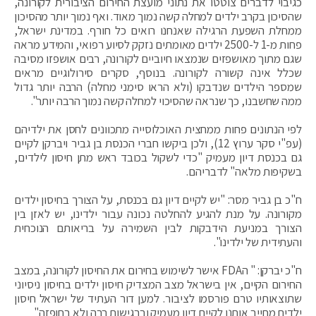
כגיבוי לדברים צוטטו את נתוני מועצת החירום הציבורית לקורונה,
שהסיכון בקרב ילדים למחלה קשה נמוך מאוד. ואף נמוך יותר מהסיכון
ממחלת השפעת הרגילה שאנחנו רואים כל חורף. במדינת ישראל,
פחות מ-1 ל-2500 ילדים מאומתים נזקק לסיוע רפואי, והמידע מראה
שגם מתוך מאושפזים שנמצאו חיוביים לקורונה, רבים אושפזו מסיבה
שכלל אינה קשורה לקורונה. בנוסף, סקרים סירולוגיים מראים
שמספר הילדים שנדבקו (ולא הראו סימני מחלה) הרבה יותר גדול
ממה שחשבנו, כך שנראה שהסיכוי למחלה קשה נמוך הרבה יותר".
לפי הנתונים פחות ממחצית האוכלוסייה מתכוונים לחסן את ילדיהם
(עפ"י סקר ערוץ 12), ולכן ביקשו חברי הכנסת בן גביר ויברקן לקיים
גם בכנסת דיון מעמיק "כדי לשקול בכובד ראש מתן חיסון לילדים,
בשקיפות מלאה" לדבריהם.
ח"כ בן גביר מסר: "יש לקיים דיון גם בכנסת, על הצורך בחיסון ילדים
מקורונה. על מנת להגיע להחלטה נכונה עבור ילדינו, יש לאזן בין
הצורך במניעת הידבקות לבין השמירה על בריאותם הנוכחית
והעתידית של ילדינו".
ח"כ יברקן: " הFDA אישר לשימוש בחירום את החיסון לקורונה, במצב
החירום הקיים, אין בישראל מצב המצדיק חיסון ילדים בחיסון ניסיוני
שתוצאותיו טרם פורסמו לציבור. למען דור העתיד של ישראל חיסון
ילדים מחייב אותנו לקיים דיון מעמיק וברגישות רבה ולא בחופזה"