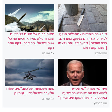
שוב טבח ביהודים • מחבלים הגיעו
מאות רבות של טילים בליסטיים
לעיר יפו מצוידים בנשק, ומטרתם:
שוגרו הלילה מאיראן וכיסו את כל
רצח יהודים | שבעה קדושים נרצחו
שטח ישראל | מה קרה- דקה אחר
| השם יקום דמם
דקה
אלי שפירא
אלי שפירא
עיתונאי מצרי: "מי שסייע
מטח משמעותי של כטב"מים שוגרו
להיווצרות התנאים לטבח שבעה
אל עבר ישראל מכיוון עיראק
באוקטובר- היו הדמוקרטים וביידן"
אלי שפירא
מאיר קרליץ