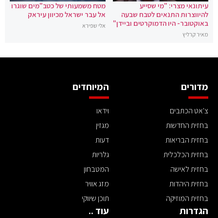
עיתונאי מצרי: "מי שסייע
מטח משמעותי של כטב"מים שוגרו
להיווצרות התנאים לטבח שבעה
אל עבר ישראל מכיוון עיראק
באוקטובר- היו הדמוקרטים וביידן"
אלי שפירא
מאיר קרליץ
מדורים
המיוחדים
צ'אט הכתבים
וידאו
בחזית החדשות
מגזין
בחזית הבריאות
דעות
בחזית הכלכלית
גלריות
בחזית לאישה
המטבחון
בחזית היהדות
מזג אוויר
בחזית המוזיקה
תוכן שיווקי
הגדרות
עוד ..