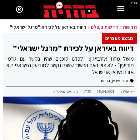
בס"ד
חדשות
»
חדשות בעולם
»
דיווח באיראן על לכידת "מרגל ישראלי"
מבצע מעצרים
דיווח באיראן על לכידת "מרגל ישראלי"
מושל מחוז אזרבייג'ן: "לכדנו סוכנים שהיו בקשר עם גורמי
מודיעין" • לא צוין האם החשוד ששמו נקשר למודיעין הישראלי הוא
אזרח איראן או ישראל
תגיות:
איראן
,
המוסד
ישי טולדנו
05/04/2021
17:51
כ"ג ניסן התשפ"א