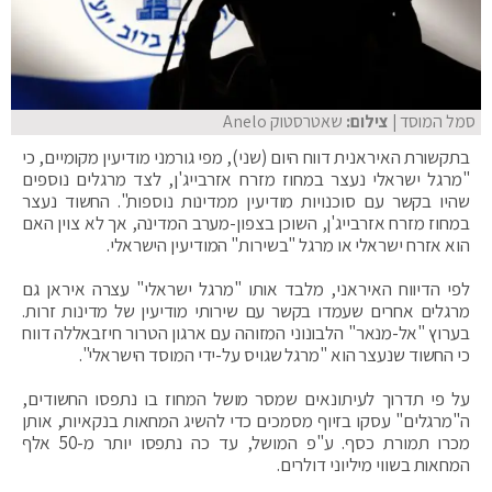
סמל המוסד
| צילום:
שאטרסטוק Anelo
בתקשורת האיראנית דווח היום (שני), מפי גורמני מודיעין מקומיים, כי
"מרגל ישראלי נעצר במחוז מזרח אזרבייג'ן, לצד מרגלים נוספים
שהיו בקשר עם סוכנויות מודיעין ממדינות נוספות". החשוד נעצר
במחוז מזרח אזרבייג'ן, השוכן בצפון-מערב המדינה, אך לא צוין האם
הוא אזרח ישראלי או מרגל "בשירות" המודיעין הישראלי.
לפי הדיווח האיראני, מלבד אותו "מרגל ישראלי" עצרה איראן גם
מרגלים אחרים שעמדו בקשר עם שירותי מודיעין של מדינות זרות.
בערוץ "אל-מנאר" הלבונוני המזוהה עם ארגון הטרור חיזבאללה דווח
כי החשוד שנעצר הוא "מרגל שגויס על-ידי המוסד הישראלי".
על פי תדרוך לעיתונאים שמסר מושל המחוז בו נתפסו החשודים,
ה"מרגלים" עסקו בזיוף מסמכים כדי להשיג המחאות בנקאיות, אותן
מכרו תמורת כסף. ע"פ המושל, עד כה נתפסו יותר מ-50 אלף
המחאות בשווי מיליוני דולרים.