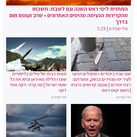
התחזית לימי ראש השנה וגם לשבת: תשכחו
מהקרירות הנעימה מהימים האחרונים • שרב ועומס חום
בדרך
אלי שפירא
|
5:29
שוב טבח ביהודים • מחבלים הגיעו
מאות רבות של טילים בליסטיים
לעיר יפו מצוידים בנשק, ומטרתם:
שוגרו הלילה מאיראן וכיסו את כל
רצח יהודים | שבעה קדושים נרצחו
שטח ישראל | מה קרה- דקה אחר
| השם יקום דמם
דקה
אלי שפירא
אלי שפירא