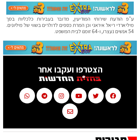
ע"פ הודעת שירותי המודיעין, מדובר בעבירות כלכליות בסך
מיליארדי ריאל איראני וכן המרת כספים לדולרים בשווי של מיליונים.
54 אנשים נעצרו, ו-64 זומנו לבית המשפט.
הצטרפו ועקבו אחר