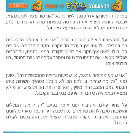
במהלך הריאיון קרא ח"כ גפני לשר כהנא: "אני מודיע פה למתן כהנא,
שבמידה והוא מוציא את הרפורמה בכשרות מחוק ההסדרים, נגיע
לשבת איתו. אבל אין סיכוי שהוא יעשה את זה".
על התקשורת הוא לא חוסך בביקורת: "אני מכיר את כלי התקשורת
פה במדינה, ולדעתי אין בעולם הדמוקרטי תקדים לדברים שקורים
פה- כולנו ראינו איך תקפו את רה"מ הקודם, בנימין נתניהו, על דברים
שוליים ממש – אם נתניהו היה נואם ומספר על המבצע של המוסד, היו
הורגים אותו".
"אני שומע ממנסור עבאס, אי שביעות גדולה מהממשלה הזו", טוען
גפני. "כל מה שהתחייבו להם הם לא קיבלו. במהלך השיחות איתו
הבנתי שאם המצב הזה ימשיך, הוא יפרק את הקואליציה. רע"מ לא
נמצאת בממשלה כי חבריה היו עם בנט בבני עקיבא".
על עתיד עולם הישיבות גפני אומר בכאב: "יש לראשי הכוללים
והישיבות סיבה להיות מודאגים. נכון לעכשיו ירדו כמה מאות מיליונים
מתקציב הישיבות, מקווה שנצליח להציל את התקציבים לעולם
התורה".