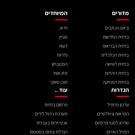
מדורים
המיוחדים
צ'אט הכתבים
וידאו
בחזית החדשות
מגזין
בחזית הבריאות
דעות
בחזית הכלכלית
גלריות
בחזית לאישה
המטבחון
בחזית היהדות
מזג אוויר
בחזית המוזיקה
תוכן שיווקי
הגדרות
עוד ..
עדכון פרופיל
פרסום בחזית
התראות וניוזלטרים
מערכת ניהול לידים
שדרוג למנוי פרימיום
אנטי וירוס בעברית
המייל האדום
הגדלת צפיות בסטטוס