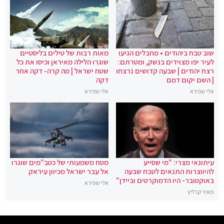
שוב טבח ביהודים • מחבלים הגיעו
מאות רבות של טילים בליסטיים
לעיר יפו מצוידים בנשק, ומטרתם:
שוגרו הלילה מאיראן וכיסו את כל
רצח יהודים | שבעה קדושים נרצחו
שטח ישראל | מה קרה- דקה אחר
| השם יקום דמם
דקה
אלי שפירא
אלי שפירא
עיתונאי מצרי: "מי שסייע
מטח משמעותי של כטב"מים שוגרו
להיווצרות התנאים לטבח שבעה
אל עבר ישראל מכיוון עיראק
באוקטובר- היו הדמוקרטים וביידן"
אלי שפירא
מאיר קרליץ