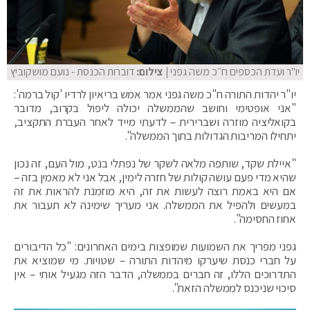
יו"ר ועדת הכספים ח״כ משה גפני
| צילום:
דוברות הכנסת - נועם מושקוביץ
יו"ר יהדות התורה ח"כ משה גפני אמר אמש בריאיון לרדיו 'קול ברמה':
"אני אופטימי וחושב שהממשלה יכולה ליפול בקרוב, מדובר
בקואליציה מוזרה ושברירית – לדעתי מייד לאחר העברת התקציב,
יתחילו המריבות הגדולות בתוך הממשלה".
"איילת שקד, שותפה מלאה לשקר של נפתלי בנט, מול העם, זה נכון
שהיא מדי פעם עושה קולות של חזרה לימין, אבל אני לא מאמין בזה –
אם היא באמת רוצה לעשות את זה, היא מוזמנת להראות את זה
במעשים ולהפיל את הממשלה. אני מעריך שימינה לא תעבור את
אחוז החסימה".
גפני מפריך את השמועות שמופצות בימים האחרונים: "כל הדיבורים
על חברי כנסת שיערקו מיהדות התורה – שטויות. מי שמוציא את
התדרוכים הללו, זה חברים בממשלה, הדבר הזה מגעיל אותי – אין
סיכוי שניכנס לממשלה הזאת".