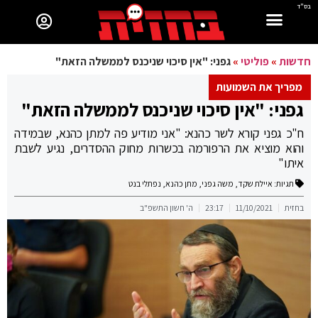
בס"ד
חדשות
»
פוליטי
»
גפני: "אין סיכוי שניכנס לממשלה הזאת"
מפריך את השמועות
גפני: "אין סיכוי שניכנס לממשלה הזאת"
ח"כ גפני קורא לשר כהנא: "אני מודיע פה למתן כהנא, שבמידה
והוא מוציא את הרפורמה בכשרות מחוק ההסדרים, נגיע לשבת
איתו"
תגיות:
איילת שקד
,
משה גפני
,
מתן כהנא
,
נפתלי בנט
בחזית
11/10/2021
23:17
ה' חשון התשפ"ב