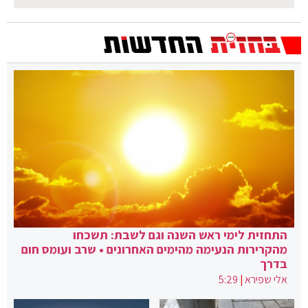
התחזית לימי ראש השנה וגם לשבת: תשכחו
מהקרירות הנעימה מהימים האחרונים • שרב ועומס חום
בדרך
אלי שפירא
|
5:29