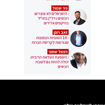
ניר שמול
: הישראלים לא עוצרים:
רוכשים נדל"ן בחו"ל
בהיקפים אדירים
זאב רונן
: 10 הטעויות הנפוצות
שגורמות לקריסת חברות
רפאל שחור
: השפעת העלאת הריבית:
יכולה להיות גם לטובת
רוכשים