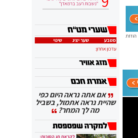
"נשבות רעב ברמאדן"
הוזזת
מטבע
שער יציג
שינוי
עדכון אחרון:
אם אתה נראה היום כפי
שהיית נראה אתמול, בשביל
מה לך המחר?
לקראת חג הסוכות: