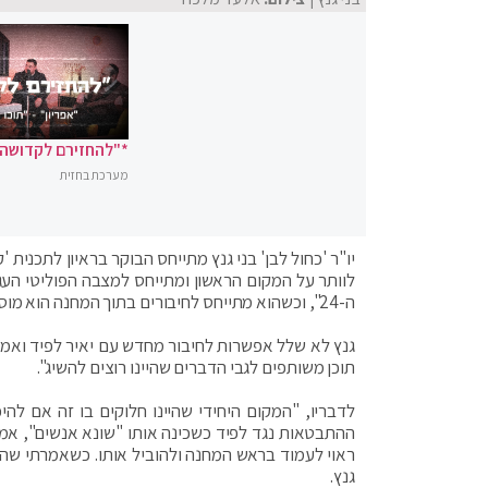
*"להחזירם לקדושה"
מערכת בחזית
יו"ר 'כחול לבן' בני גנץ מתייחס הבוקר בראיון לתכני
לוותר על המקום הראשון ומתייחס למצבה הפוליטי ה
ה-24", וכשהוא מתייחס לחיבורים בתוך המחנה הוא מוסיף, כי "עניין המקום הראשון הוא לא הסיפור".
גנץ לא שלל אפשרות לחיבור מחדש עם יאיר לפיד ואמר
תוכן משותפים לגבי הדברים שהיינו רוצים להשיג".
לדבריו, "המקום היחידי שהיינו חלוקים בו זה אם ל
ההתבטאות נגד לפיד כשכינה אותו "שונא אנשים", אמר ג
ראוי לעמוד בראש המחנה ולהוביל אותו. כשאמרתי שהו
גנץ.