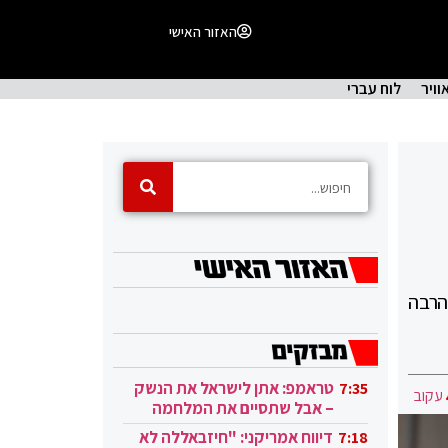
האזור האישי
וויר
לוח עברי
 הרבה
טראמפ: אתן לישראל את הנשק
7:35
עקוב
– אבל שתסיים את המלחמה
בעזה
דיווח אמריקני: "חיזבאללה לא
7:18