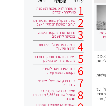
עדכני
ויראלי
פופולרי
משפחת לוי משפצת והשכונה
כמרקחה • 'ברדק'
משפחת קליין מחתנת והאורחים
תוהים "מאיפה הכסף?!" • צפו
נהרסה טחנת הקמח הישנה
ישי:
בכניסה לירושלים
ם
דרמה: האם ארה"ב לקראת
חדלות פירעון?
 מוכן
רשות החדשנות תתמוך בתכנית
להכשרת חרדים בהייטק
לכנסת
בחור ישיבה ניסה להפריד
בקטטה, ונפצע קשה
ולמות
צפו בפרק השני של רשת 'יש'
עם ברדק
". על
משרד הבריאות מעדכן כי
 והוא
אתמול אובחנו 6,562 מאומתים
חדשים
, אמר
האסירים הביטחוניים מאיימים: