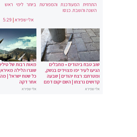
התחזית המעודכנת והמפורטת ביותר לימי ראש
השנה והשבת. כנסו
אלי שפירא
|
5:29
שוב טבח ביהודים • מחבלים
מאות רבות של טילים
הגיעו לעיר יפו מצוידים בנשק,
שוגרו הלילה מאיראן 
ומטרתם: רצח יהודים | שבעה
כל שטח ישראל | מה
קדושים נרצחו | השם יקום דמם
אחר דקה
אלי שפירא
אלי שפירא