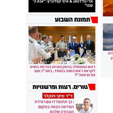
ארי גולדוואג & איצי קפלוביץ: "אנא ה'
עננו"
ים
ן
צילום:
קובי גדעון / לע"מ
ראש הממשלה בנימין נתניהו בהרמת כוסית
לקראת ראש השנה במוסד, בשב"כ ועם
פורום מטכ"ל
ד"ר מיקי וינקלר
: כך תתמודדו עם רעידת
האדמה הבאה במקום
העבודה שלכם