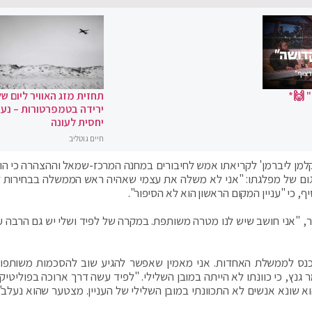
 🙌*
תחזית מזג האוויר ליום של
ירידה בטמפרטורות – נעי
יחסית לעונה
חיים גוטליב
ת 'קלמן ליברמן' לקריאתו אמש לחיבורים במחנה המרכז-שמאל וההצהרה כי הוא
עגום של מפלגתו: "אני לא משלה את עצמי שאהיה ראש הממשלה בבחירות 
, "אני חושב שיש לנו מטרה משותפת. במקרה של לפיד ושלי יש גם הרבה ע
היכנס לממשלת האחדות. אני מאמין שאפשר להגיע שוב להסכמות משותפות
נץ, כי כוונתו לא הייתה במובן השלילי. "לפיד עשה דרך ארוכה בפוליטיקה
א שונא אנשים לא התכוונתי במובן השלילי של העניין. מצטער שהוא נעלב"