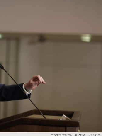
בני גנץ
| צילום:
אלעד מלכה