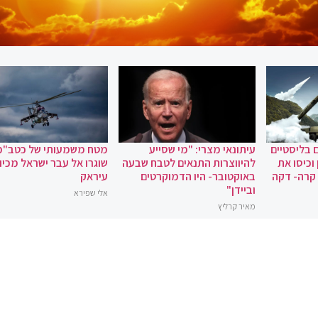
 בליסטיים
עיתונאי מצרי: "מי שסייע
מטח משמעותי של כטב"מ
וכיסו את
להיווצרות התנאים לטבח שבעה
שוגרו אל עבר ישראל מכיוו
 קרה- דקה
באוקטובר- היו הדמוקרטים
עיראק
וביידן"
אלי שפירא
מאיר קרליץ