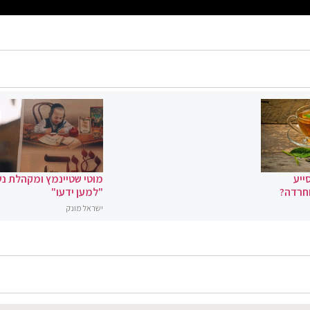
ייע
מוטי שטיינמץ ומקהלת נ
וחרדה?
"למען ידעו"
ישראל מונק