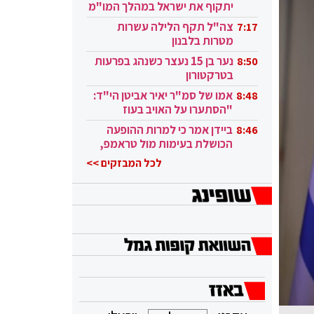
יתקוף את ישראל במהלך המו"מ
בקטאר"
צה"ל תקף הלילה עשרות
7:17
מטרות בלבנון
נער בן 15 נעצר כשנהג בפרעות
8:50
בטרקטורון
אמו של סמ"ר יאיר אביטן הי"ד:
8:48
"הסתערו על האויב בעוז
ובגבורה"
ביידן אמר כי למרות ההופעה
8:46
הכושלת בעימות מול טראמפ,
הוא ממשיך
לכל המבזקים >>