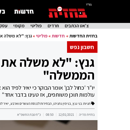
בס"ד
צ'אט הכתבים
חרדים
פוליטי
מקומי
עסקי
בחזית החדשות
»
חדשות
»
פוליטי
»
גנץ: "לא משלה א
חשבון נפש
גנץ: "לא משלה את 
הממשלה"
יו"ר 'כחול לבן' אומר הבוקר כי יאיר לפיד הו
עולמות תוכן משותפים, אז טעינו בדבר אחד"
תגיות:
בני גנץ
,
בנימין נתניהו
,
הבחירות לכנסת העשרים וארבע
,
יאיר לפ
בחזית מדיה
12/01/2021
08:50
כ"ח טבת התשפ"א