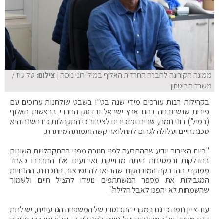
ממונה הקורונה לחברה החרדית האלוף במיל' רוני נומה
| צילום:
טל עוז /
משרד הביטחון
בקהילות רבות עורכים מידי שנה בט״ו בשבט שולחנות ערוכים עם
פירות שנשתבחה בהם ארץ ישראל ובדסק החרדי בראשות האלוף
(במיל') רוני נומה, שבים ומזכירים לציבור כי התקהלות כזו השנה היא
סכנת חיים ועלולה לגרום לתחלואה קשה ותמותה מיותרת.
"כיום הציבור יודע שההתרעה לפני חנוכה מפני ההתקהלויות השונות
בהדלקות ובמסיבות היתה מדוייקת ואירועים אלו התבררו כאחד
ממוקדי ההדבקה המובהקים שהביאו להתפרצות הנוכחית. ההנחיות
המגבילות את מספר המשתתפים נועדו להציל חיים ולשמור
שהשמחות לא יהפכו לאבל חלילה".
עוד ציין נומה כי גם במקרי התכנסות של המשפחה הגרעינית, יש לתת