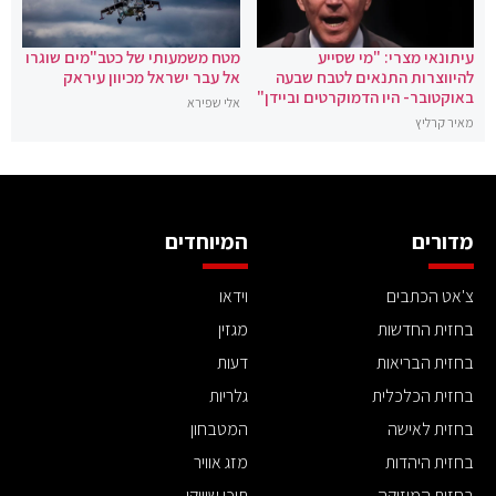
עיתונאי מצרי: "מי שסייע
מטח משמעותי של כטב"מים שוגרו
להיווצרות התנאים לטבח שבעה
אל עבר ישראל מכיוון עיראק
באוקטובר- היו הדמוקרטים וביידן"
אלי שפירא
מאיר קרליץ
מדורים
המיוחדים
צ'אט הכתבים
וידאו
בחזית החדשות
מגזין
בחזית הבריאות
דעות
בחזית הכלכלית
גלריות
בחזית לאישה
המטבחון
בחזית היהדות
מזג אוויר
בחזית המוזיקה
תוכן שיווקי