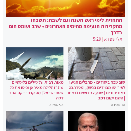
התחזית לימי ראש השנה וגם לשבת: תשכחו
מהקרירות הנעימה מהימים האחרונים • שרב ועומס חום
בדרך
אלי שפירא
|
5:29
שוב טבח ביהודים • מחבלים הגיעו
מאות רבות של טילים בליסטיים
לעיר יפו מצוידים בנשק, ומטרתם:
שוגרו הלילה מאיראן וכיסו את כל
רצח יהודים | שבעה קדושים נרצחו
שטח ישראל | מה קרה- דקה אחר
| השם יקום דמם
דקה
אלי שפירא
אלי שפירא