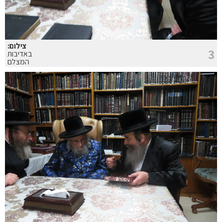
צילום:
3
באדיבות
המצלם