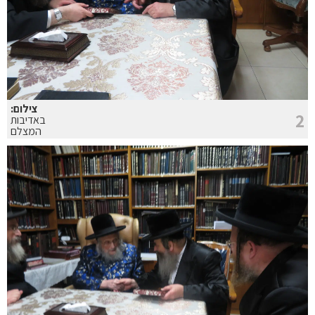
צילום:
2
באדיבות
המצלם