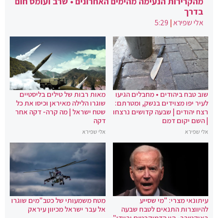
מהקרירות הנעימה מהימים האחרונים • שרב ועומס חום
בדרך
אלי שפירא
|
5:29
שוב טבח ביהודים • מחבלים הגיעו
מאות רבות של טילים בליסטיים
לעיר יפו מצוידים בנשק, ומטרתם:
שוגרו הלילה מאיראן וכיסו את כל
רצח יהודים | שבעה קדושים נרצחו
שטח ישראל | מה קרה- דקה אחר
| השם יקום דמם
דקה
אלי שפירא
אלי שפירא
עיתונאי מצרי: "מי שסייע
מטח משמעותי של כטב"מים שוגרו
להיווצרות התנאים לטבח שבעה
אל עבר ישראל מכיוון עיראק
באוקטובר- היו הדמוקרטים וביידן"