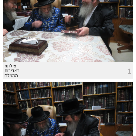
צילום:
1
באדיבות
המצלם