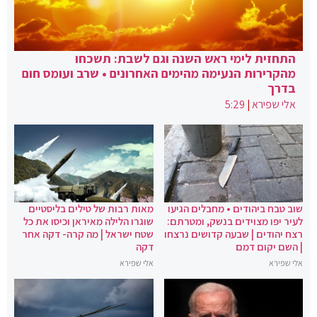
התחזית לימי ראש השנה וגם לשבת: תשכחו
מהקרירות הנעימה מהימים האחרונים • שרב ועומס חום
בדרך
אלי שפירא
|
5:29
שוב טבח ביהודים • מחבלים הגיעו
מאות רבות של טילים בליסטיים
לעיר יפו מצוידים בנשק, ומטרתם:
שוגרו הלילה מאיראן וכיסו את כל
רצח יהודים | שבעה קדושים נרצחו
שטח ישראל | מה קרה- דקה אחר
| השם יקום דמם
דקה
אלי שפירא
אלי שפירא