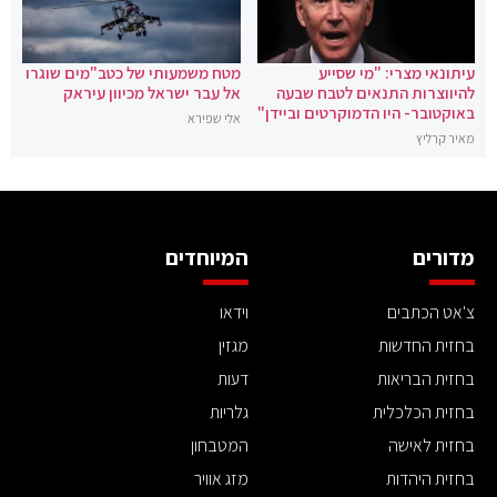
עיתונאי מצרי: "מי שסייע
מטח משמעותי של כטב"מים שוגרו
להיווצרות התנאים לטבח שבעה
אל עבר ישראל מכיוון עיראק
באוקטובר- היו הדמוקרטים וביידן"
אלי שפירא
מאיר קרליץ
מדורים
המיוחדים
צ'אט הכתבים
וידאו
בחזית החדשות
מגזין
בחזית הבריאות
דעות
בחזית הכלכלית
גלריות
בחזית לאישה
המטבחון
בחזית היהדות
מזג אוויר