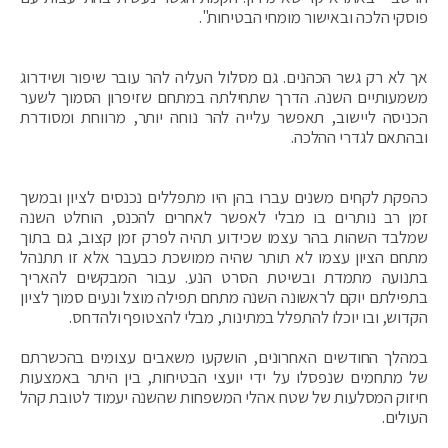
פוסקי הלכה ובאישור מומחי הבטיחות".
אך לא רק גשר הכהנים. גם מסלול העליה להר עובר שיפור ושידרוג
משמעותיים השנה. הדרך שתחילתה במתחם שזיפרון הסמוך לשער
הכניסה ליישוב, תאפשר עלייה להר נוחה יותר, מרווחת ומסודרת
ובהתאם לגדרי ההלכה.
כהפקת לקחים משנים עברו בהן היו מתפללים נכנסים לציון ובמשך
זמן רב נותרים בו מבלי לאפשר לאחרים להכנס, הוחלט השנה
שמלבד השהות בהר עצמו שכידוע תהיה לפרק זמן קצוב, גם בתוך
מתחם הציון עצמו לא תותר שהיה ממושכת כבעבר אלא זו תתנהל
בתנועה מתמדת ובשיטת הסרט הנע. עבור המבקשים להאריך
בתפילתם יוקם לראשונה השנה מתחם תפילה מוצל ונעים סמוך לציון
הקדוש, ובו יוכלו להתפלל במתינות, מבלי להצטופף ולהדחס.
במהלך החודשים האחרונים, הושקעו משאבים עצומים בהכשרתם
של מתחמים שנפסלו על ידי יועצי הבטיחות, בין היתר באמצעות
חיזוק המסלעות של שטח אהלי המשפחות שהשנה יעמוד לטובת קהל
העולים.