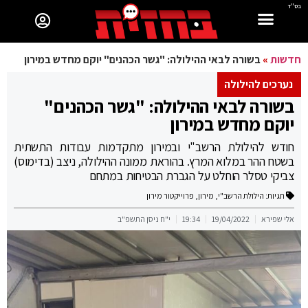
בס"ד
חדשות
»
בשורה לבאי ההילולה: "גשר הכהנים" יוקם מחדש במירון
נערכים להילולה
בשורה לבאי ההילולה: "גשר הכהנים"
יוקם מחדש במירון
חודש להילולת הרשב"י ובמירון מתקדמות עבודות התשתית
בשטח ההר במלוא המרץ. בהוראת ממונה ההילולה, ניצב (בדימוס)
צביקי טסלר הוחלט על הגברת הבטיחות במתחם
תגיות:
הילולת הרשב"י
,
מירון
,
פרוייקטור מירון
אלי שפירא
19/04/2022
19:34
י"ח ניסן התשפ"ב