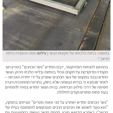
בתמונה: בחינה הלכתית של סקיצות הגשר
| צילום:
מטה ההסברה הילות
הרשב״י
בהתאם להנחיות הפרויקטור, ייבנה מחדש "גשר הכהנים" במירון תוך
הקפדה מדוקדקת על תקנים ונהלי בטיחות ובליווי הלכתי הדוק. הגשר
החדש נבנה במקומו של גשר הכהנים שפורק על ידי יחידת האכיפה –
לאחר שנמצא כי בנייתו נעשתה שלא כחוק, בחריגה מהתוכנית ויצרה
חסימה של דרכי מילוט הכרחיות. בניית הגשר החדש צפויה להסתיים
בעוד פחות מחודש וקודם להילולה.
"גשר הכהנים החדש ישתרע על פני מאות מטרים" מציינים בהפקה,
"הוא נועד לשמש את הכהנים הרבים המבקשים להסתופף בצילו של
הרשב"י באתרא קדישא מירון. הקמת הגשר נעשית בהתייעצות עם