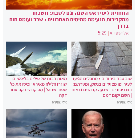
התחזית לימי ראש השנה וגם לשבת: תשכחו
מהקרירות הנעימה מהימים האחרונים • שרב ועומס חום
בדרך
אלי שפירא
|
5:29
שוב טבח ביהודים • מחבלים הגיעו
מאות רבות של טילים בליסטיים
לעיר יפו מצוידים בנשק, ומטרתם:
שוגרו הלילה מאיראן וכיסו את כל
רצח יהודים | שבעה קדושים נרצחו
שטח ישראל | מה קרה- דקה אחר
| השם יקום דמם
דקה
אלי שפירא
אלי שפירא