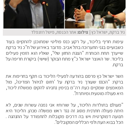
ניר ברקת, ישראל כץ
| צילום:
אתר הכנסת, פישל רוזנפלד
עימות חריף בליכוד, על רקע כנס פוליטי שמתוכנן להתקיים בעוד
כשבועיים בגני התערוכה בתל אביב. מדובר באירוע של ח"כ ניר ברקת
שייערך תחת הכותרת "הצגת החזון שלי", שאליו הוא הזמין פעילים
בליכוד. שר האוצר ישראל כ"ץ מתח הבוקר (שישי) ביקורת חריפה על
ברקת.
השר ישראל כץ פרסם בהודעה לפעילי הליכוד בו תקף בחריפות את
ברקת: "הכנס שעורך ניר ברקת על 'חזונו לניהול המדינה', מול
המאמצים שמקיים כעת רה״מ בנימין נתניהו להקים ממשלת ליכוד,
היא פעולה מוטעית ומיותרת".
"מעולם בתולדות הליכוד, על שורותיו אני נמנה עשרות שנים, לא
היתה פעולה חתרנית מסוג זה נגד ראש ממשלה מכהן. הליכוד היא
תנועה דמוקרטית ויש בה דרכים מקובלות להתמודד על ההנהגה .
הכל בבוא העת ולפי הכללים המקובלים".