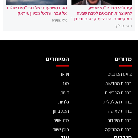
עיתונאי מצרי: "מי שסייע
מטח משמעותי של כטב"מים שוגרו
להיווצרות התנאים לטבח שבעה
אל עבר ישראל מכיוון עיראק
באוקטובר- היו הדמוקרטים וביידן"
אלי שפירא
מאיר קרליץ
מדורים
המיוחדים
צ'אט הכתבים
וידאו
בחזית החדשות
מגזין
בחזית הבריאות
דעות
בחזית הכלכלית
גלריות
בחזית לאישה
המטבחון
בחזית היהדות
מזג אוויר
בחזית המוזיקה
תוכן שיווקי
הגדרות
עוד ..