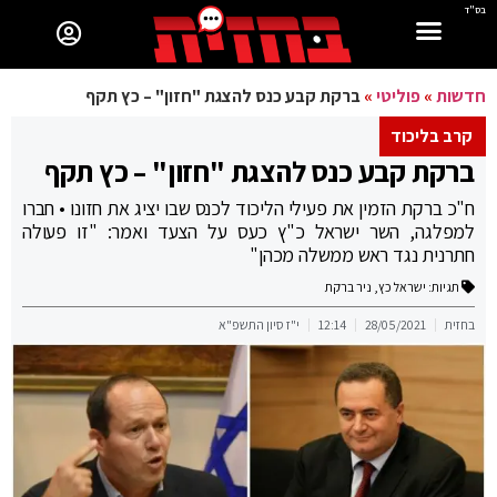
בס"ד
חדשות
»
פוליטי
»
ברקת קבע כנס להצגת "חזון" – כץ תקף
קרב בליכוד
ברקת קבע כנס להצגת "חזון" – כץ תקף
ח"כ ברקת הזמין את פעילי הליכוד לכנס שבו יציג את חזונו • חברו
למפלגה, השר ישראל כ"ץ כעס על הצעד ואמר: "זו פעולה
חתרנית נגד ראש ממשלה מכהן"
תגיות:
ישראל כץ
,
ניר ברקת
בחזית
28/05/2021
12:14
י"ז סיון התשפ"א