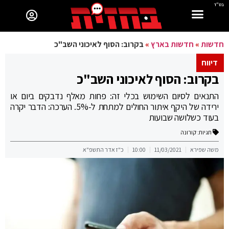
בס"ד
חדשות
»
חדשות בארץ
»
בקרוב: הסוף לאיכוני השב"כ
דיווח
בקרוב: הסוף לאיכוני השב"כ
התנאים לסיום השימוש בכלי זה: פחות מאלף נדבקים ביום או
ירידה של היקף איתור החולים למתחת ל-5%. הערכה: הדבר יקרה
בעוד כשלושה שבועות
תגיות:
קורונה
משה שפירא
11/03/2021
10:00
כ"ז אדר התשפ"א