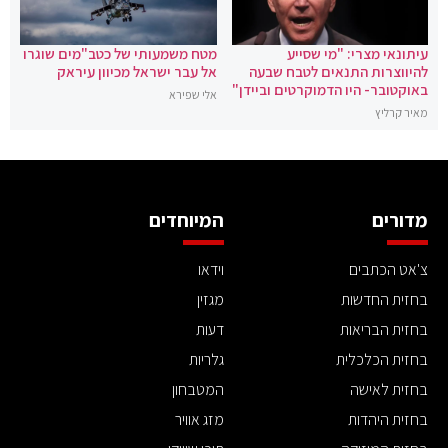
עיתונאי מצרי: "מי שסייע
מטח משמעותי של כטב"מים שוגרו
להיווצרות התנאים לטבח שבעה
אל עבר ישראל מכיוון עיראק
באוקטובר- היו הדמוקרטים וביידן"
אלי שפירא
מאיר קרליץ
מדורים
המיוחדים
צ'אט הכתבים
וידאו
בחזית החדשות
מגזין
בחזית הבריאות
דעות
בחזית הכלכלית
גלריות
בחזית לאישה
המטבחון
בחזית היהדות
מזג אוויר