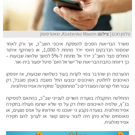
טלפון חכם
| צילום:
Kostenko Maxim, שאטרסטוק
משרד הבריאות הסכים להפסקת איכוני השב"כ, אך ורק לאחר
שמספר הנדבקים היומי יירד מתחת ל-1,000, או כשהיקף איתור
החולים מצד השב"כ יירד אל מתחת ל-5% למשך שלושה שבועות –
כך דיווחה כתבת הבריאות של 'ישראל היום' מיטל יסעור בית-אור.
ההערכות הן שהדבר צפוי לקרות בעוד כשלושה שבועות, אז יופסקו
האיכונים לחלוטין. האיכונים יבוצעו החל משבת באופן מוגבל, רק
עבור חולי קורונה המוגדרים כ"מתחמקים" מחקירות אפידמיולוגיות.
ההחלטה התקבלה בוועדת השרים לענייני שב"כ, בהתאם לפסיקת
בג"ץ, שלפיה האיכונים יחולו רק על מי שלא ישתפו פעולה בחקירה
אפידמיולוגית. בוועדה נקבע כי יאוכנו מי שידווחו על אפס מגעים, או
מאומתים שלא ניתן היה ליצור עימם קשר או לערוך להם חקירה
אפידמיולוגית.