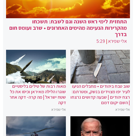
התחזית לימי ראש השנה וגם לשבת: תשכחו
מהקרירות הנעימה מהימים האחרונים • שרב ועומס חום
בדרך
אלי שפירא
|
5:29
שוב טבח ביהודים • מחבלים הגיעו
מאות רבות של טילים בליסטיים
לעיר יפו מצוידים בנשק, ומטרתם:
שוגרו הלילה מאיראן וכיסו את כל
רצח יהודים | שבעה קדושים נרצחו
שטח ישראל | מה קרה- דקה אחר
| השם יקום דמם
דקה
אלי שפירא
אלי שפירא