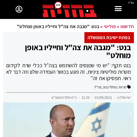
בס"ד
חדשות
»
פוליטי
»
בנט: "מגבה את צה"ל וחייליו באופן מוחלט"
בפתח ישיבת הממשלה
בנט: "מגבה את צה"ל וחייליו באופן
מוחלט"
בנט תקף: "יש מי שמנסים להשתמש בצה"ל ככלי שרת לקידום
מטרות פוליטיות ציניות. זה פוגע בכושר העמידה שלנו וזה דבר לא
ראוי. תפסיקו את זה"
תגיות:
נפתלי בנט
,
צה"ל
ישי טולדנו
05/09/2021
11:33
כ"ח אלול התשפ"א