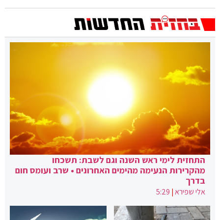
התחזית לימי ראש השנה וגם לשבת: תשכחו
מהקרירות הנעימה מהימים האחרונים • שרב ועומס חום
בדרך
אלי שפירא
|
5:29