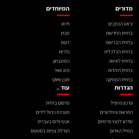
מדורים
המיוחדים
צ'אט הכתבים
וידאו
בחזית החדשות
מגזין
בחזית הבריאות
דעות
בחזית הכלכלית
גלריות
בחזית לאישה
המטבחון
בחזית היהדות
מזג אוויר
בחזית המוזיקה
תוכן שיווקי
הגדרות
עוד ..
עדכון פרופיל
פרסום בחזית
התראות וניוזלטרים
מערכת ניהול לידים
שדרוג למנוי פרימיום
אנטי וירוס בעברית
המייל האדום
הגדלת צפיות בסטטוס