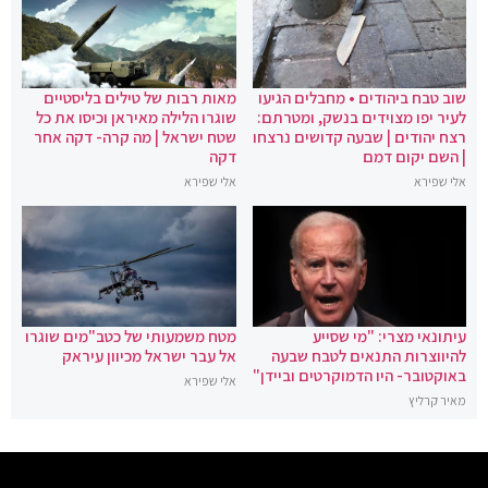
שוב טבח ביהודים • מחבלים הגיעו
מאות רבות של טילים בליסטיים
לעיר יפו מצוידים בנשק, ומטרתם:
שוגרו הלילה מאיראן וכיסו את כל
רצח יהודים | שבעה קדושים נרצחו
שטח ישראל | מה קרה- דקה אחר
| השם יקום דמם
דקה
אלי שפירא
אלי שפירא
עיתונאי מצרי: "מי שסייע
מטח משמעותי של כטב"מים שוגרו
להיווצרות התנאים לטבח שבעה
אל עבר ישראל מכיוון עיראק
באוקטובר- היו הדמוקרטים וביידן"
אלי שפירא
מאיר קרליץ