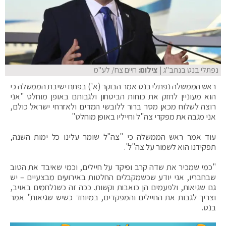
נפתלי בנט בנתב"ג
| צילום:
חיים צח/ לע"מ
ראש הממשלה נפתלי בנט אמר הבוקר (א') בפתח ישיבת הממשלה כי
הוא מעוניין לחזק את כוחות הביטחון ולגבותם באופן מוחלט "אני
רוצה לשלוח מכאן מסר ברור ללובשי המדים ולאזרחי ישראל כולם,
אני מגבה את מפקדי צה"ל וחייליו באופן מוחלט"
עוד אמר ראש הממשלה כי "צה"ל שומר עלינו כל ימות השנה,
תפקידנו הוא לשמור על צה"ל".
"כמי שמכיר את שדה קרב ופיקד על חיילים, וכמי שאיבד את הטוב
שבחבריו, אני יודע שכשמקבלים החלטות באירועים מבצעיים – יש
גם שגיאות, ולפעמים הן כואבות וקשות. ככה זה כשנלחמים באויב,
וצריך לגבות את החיילים והמפקדים, במיוחד כשיש שגיאות" אמר
בנט.