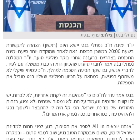
נפתלי בנט
| צילום:
ערוץ כנסת
יו"ר ימינה ח"כ נפתלי בנט יישא היום (ראשון) הצהרה לתקשורת
בשעה 20:00 במשכן הכנסת. זאת לאחר שמוקדם יותר
סיעת ימינה
התכנסה בצהריים ברעננה
אחרי בוקר פוליטי סוער. יו"ר המפלגה
נפתלי בנט אמר לחברי סיעתו שהכיוון הוא הרכבת ממשלה עם לפיד.
לדברי אנשיו, גם שקד הביעה הסכמה למהלך. ח"כ עמיחי שיקלי לא
משתתף בפגישה, כמחאה על הכיוון הפוליטי שאליו בנט מוביל את
המפלגה.
בנט אמר עוד לח"כים כי "מנהיגות זה לקחת אחריות, לא לברוח. יש
לנו קווים אדומים ונעמוד עליהם. לא נמסור שטחים ולא נפגע בזהות
היהודית של מדינת ישראל. הכי קל היה לי להתבצר ולשפוך נפט
ולהלהיט עוד, כמו אחרים. ככה נפרק את המדינה".
"אנחנו יוצאים All in לספר את הסיפור, רגע לפני תהום למדינת
ישראל ולימין, משום שבמקרה הטוב נגיע שוב למבוי סתום – ובמקרה
הרע לבחירות חמישיות שיביאו כאוס. אני לא זוכר אף פעם