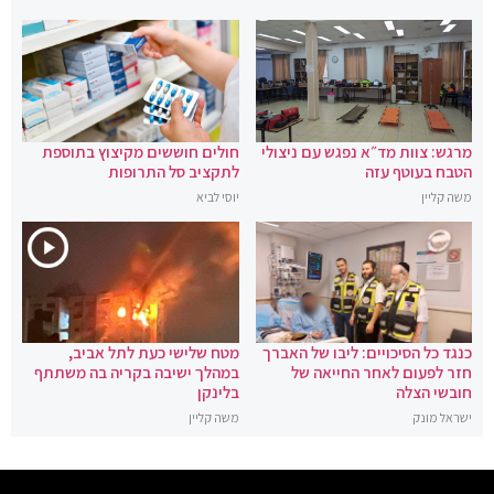
מרגש: צוות מד״א נפגש עם ניצולי
חולים חוששים מקיצוץ בתוספת
הטבח בעוטף עזה
לתקציב סל התרופות
משה קליין
יוסי לביא
כנגד כל הסיכויים: ליבו של האברך
מטח שלישי כעת לתל אביב,
חזר לפעום לאחר החייאה של
במהלך ישיבה בקריה בה משתתף
חובשי הצלה
בלינקן
ישראל מונק
משה קליין