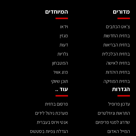
מדורים
המיוחדים
צ'אט הכתבים
וידאו
בחזית החדשות
מגזין
בחזית הבריאות
דעות
בחזית הכלכלית
גלריות
בחזית לאישה
המטבחון
בחזית היהדות
מזג אוויר
בחזית המוזיקה
תוכן שיווקי
הגדרות
עוד ..
עדכון פרופיל
פרסום בחזית
התראות וניוזלטרים
מערכת ניהול לידים
שדרוג למנוי פרימיום
אנטי וירוס בעברית
המייל האדום
הגדלת צפיות בסטטוס