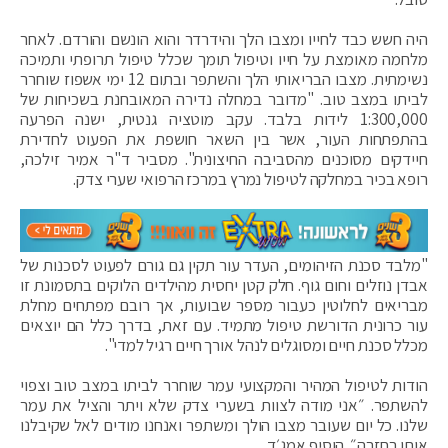
היה חשש כבד לחייו ומצבו הלך והידרדר והוא הונשם והורדם. לאחר
מלחמה מאומצת על חייו וטיפול תומך שכלל טיפול תרופתי ותמיכה
נשימתית. מצבו הבריאותי הלך והשתפר ובתום 12 ימי אשפוז שוחרר
לביתו במצב טוב. "מדובר במחלה נדירה המאובחנת בשכיחות של
1:300,000 לידות בלבד. עקב מוטציה גנטית, ישנה הפרעה
בהתפתחות העור, אשר בין השאר חושפת את הפעוט לחדירת
חיידקים מסוכנים מהסביבה החיצונית". מסביר ד"ר אמיר זילכה,
רופא בכיר במחלקה לטיפול נמרץ במרכז הרפואי שערי צדק.
"מלבד סכנת הזיהומים, העדר עור תקין גם גורם לפעוט לסכנות של
אבדן נוזלים וחום גוף. חלק קטן יחסית מהילדים הלוקים בתסמונת זו
מבריאים לחלוטין כעבור מספר שבועות, אך רובם מפתחים מחלת
עור כרונית הדורשת טיפול מתמיד. עם זאת, בדרך כלל הם יוצאים
מכלל סכנת חיים ומסוגלים לנהל אורך חיים רגיל למדי".
הודות לטיפול המהיר והמקצועי עמר שוחרר לביתו במצב טוב וצפוי
להשתפר. ״אני מודה לצוות בשערי צדק שלא ויתר והציל את עמר
שלנו. כל יום שעובר מצבו הולך ומשתפר ואנחנו מודים לאל שקיבלנו
אותו בחזרה״. הוסיף אמג׳ד.