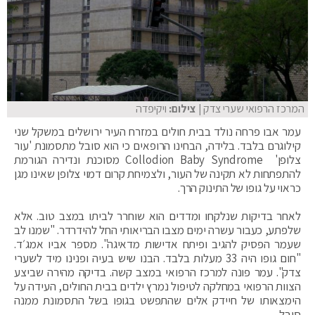
המרכז הרפואי שערי צדק
| צילום:
ויקיפדה
עמר אבו פרחה נולד בבית חולים במזרח העיר ירושלים במשקל שני
קילוגרם בלבד. בלידה, הבחינו הרופאים כי הוא סובל מתסמונת 'עור
צלופן' Collodion Baby Syndrome מסוכנת ונדירה הגורמת
להתפתחות לא תקינה של העור, ולצמיחת קרום דמוי צלופן שאינו מגן
כראוי על גופו של התינוק הרך.
לאחר בדיקות שנלקחו ומדדים הוא שוחרר לביתו במצב טוב. אלא
שלפתע, כעבור עשרה ימים מצבו הבריאותי החל להידרדר. "שמנו לב
שעמר הפסיק להגיב ופיתח אדישות מדאיגה". מספר אביו אמג׳ד.
"חום גופו היה 33 מעלות בלבד. הבנו שיש בעיה ופנינו מיד לשערי
צדק". עמר פונה למרכז הרפואי במצב קשה. בדיקה מהירה שביצע
הצוות הרפואי במחלקה לטיפול נמרץ ילדים בבית החולים, העידה על
הימצאותו של חיידק אלים שהתפשט בגופו בשל התסמונת ממנה
סובל.