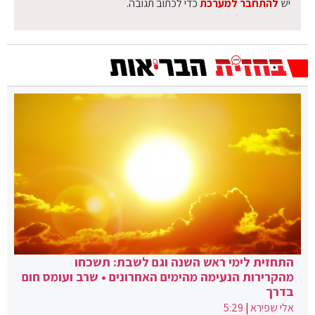
יש
להתחבר למערכת
כדי לכתוב תגובה.
התחזית לימי ראש השנה וגם לשבת: תשכחו
מהקרירות הנעימה מהימים האחרונים • שרב ועומס חום
בדרך
אלי שפירא
|
5:29