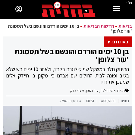
בס"ד
בריאות
»
חדשות הבריאות
»
בן 10 ימים הורדם והונשם בשל תסמונת
'עור צלופן'
באורח נדיר
בן 10 ימים הורדם והונשם בשל תסמונת
'עור צלופן'
התינוק נולד במשקל שני קילוגרם בלבד, ולאחר 10 ימים חש שלא
בטוב ופונה לבית החולים שם אבחנו כי מקונן בו חיידק אלים
שמסכן את חייו
תגיות:
אמיר זילכה
,
עור צלופן
,
שערי צדק
בחזית
14/03/2021
08:51
א' ניסן התשפ"א