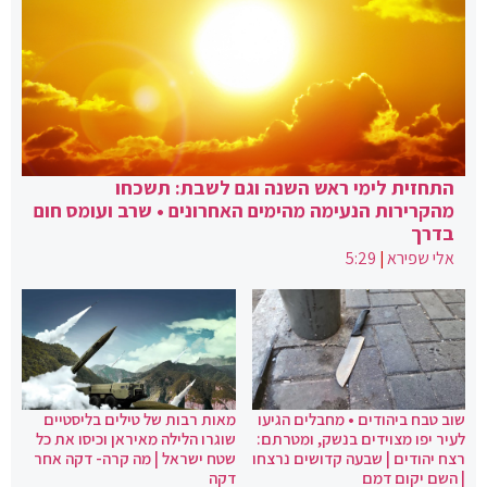
התחזית לימי ראש השנה וגם לשבת: תשכחו
מהקרירות הנעימה מהימים האחרונים • שרב ועומס חום
בדרך
אלי שפירא
|
5:29
שוב טבח ביהודים • מחבלים הגיעו
מאות רבות של טילים בליסטיים
לעיר יפו מצוידים בנשק, ומטרתם:
שוגרו הלילה מאיראן וכיסו את כל
רצח יהודים | שבעה קדושים נרצחו
שטח ישראל | מה קרה- דקה אחר
| השם יקום דמם
דקה