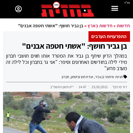
בס"ד
חדשות
»
חדשות בארץ
»
בן גביר חושף: "אשתי חטפה אבנים"
התפרעויות הערבים
בן גביר חושף: "אשתי חטפה אבנים"
במהלך הדיון שיתף בן גביר את המטרד אותו חווים תושבי חברון
מידי לילה בחודשים האחרונים וסיפר: "אני גר בחברון וכל לילה זה
מערב פרוע"
תגיות:
איתמר בן גביר
,
ועדת חוץ וביטחון
,
חברון
דור פרנקל
25/10/2021
14:47
י"ט חשון התשפ"ב