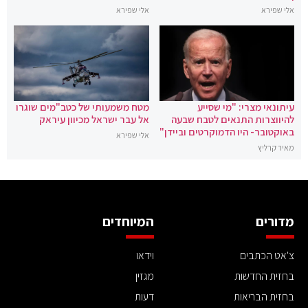
אלי שפירא
אלי שפירא
עיתונאי מצרי: "מי שסייע
מטח משמעותי של כטב"מים שוגרו
להיווצרות התנאים לטבח שבעה
אל עבר ישראל מכיוון עיראק
באוקטובר- היו הדמוקרטים וביידן"
אלי שפירא
מאיר קרליץ
מדורים
המיוחדים
צ'אט הכתבים
וידאו
בחזית החדשות
מגזין
בחזית הבריאות
דעות