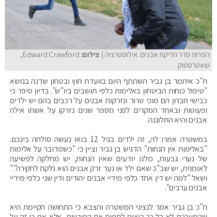
הפרות סדר וזריקת אבנים. אילוסטרציה
| צילום:
Edward Crawford,
שאטרסטוק
ח"כ איתמר בן גביר השתתף היום בוועדת חוץ ובטחון שדנה בנושא
"טיפול כוחות הביטחון באלימות כלפי תושבים ביו"ש". בדיון סיפר כי
כבישי חברון הם מוכי טרור ונזרקות אבנים על רכבים בהם יש ילדים
ופעוטות ובאחד המקרים לפני מספר שנים נזרקו על אשתו אילה
אבנים והיא התלוננה.
במשטרה אמרו לה, זה ילדים בגיל 12 בואו נעשה סולחה בינכם.
"באלימות אין הנחות" הדגיש בן גביר וציין כי "כשמדובר על אלימות
של נערי גבעות, כולנו יודעים שאין הנחות, יש מחלקה לפשיעה
לאומנית, יש שב"כ שאם ילד או נער זרק אבנים הוא נלקח לחקירה"."
ושאל "למה יש דין אחד כלפי מידיי אבנים יהודים ודין שני כלפי מידיי
אבנים ערבים".
ח"כ בן גביר אמר לנציגי המשטרה והצבא כי התחושה הקיימת היא
שהמערכת לא כל כך רוצים לתפוס את הפורעים, אלא אם כן זה על