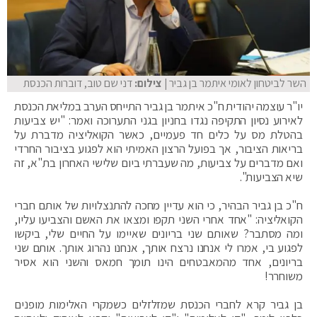
השר לביטחון לאומי איתמר בן גביר
| צילום:
דני שם טוב, דוברות הכנסת
יו"ר עוצמה יהודית ח"כ איתמר בן גביר התייחס הערב במליאת הכנסת
לאירוע נסיון התקיפה נגדו בחניון בגני התערוכה ואמר: "יש צביעות
בהטלת מס על כלים חד פעמיים, כאשר הקואליציה מדברת על
בריאות הציבור, אך בפועל הרצון האמיתי הוא לפגוע בציבור החרדי
ואם מדברים על צביעות, מה שעברתי ביום שלישי האחרון בת"א, זה
שיא הצביעות".
ח"כ בן גביר הבהיר, כי הוא עדיין מחכה להתנצלויות של אותם חברי
הקואליציה: "אחד אחרי השני תקפו ומצאו את האשם והצביעו עליו,
ומה מסתבר? שאותם שני בריונים שאיימו על החיים שלי, ביקשו
לפגוע בי, אמרו לי אנחנו נרצח אותך, אנחנו נהרוג אותך. אותם שני
בריונים, אחד מהמאבטחים הינו תומך חמאס והשני הוא אסיר
משוחרר!
בן גביר קרא לחברי הכנסת שמזלזלים כשמקרי האלימות מופנים