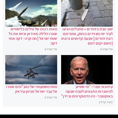
שוב טבח ביהודים • מחבלים הגיעו
מאות רבות של טילים בליסטיים
לעיר יפו מצוידים בנשק, ומטרתם:
שוגרו הלילה מאיראן וכיסו את כל
רצח יהודים | שבעה קדושים נרצחו
שטח ישראל | מה קרה- דקה אחר
| השם יקום דמם
דקה
אלי שפירא
אלי שפירא
עיתונאי מצרי: "מי שסייע
מטח משמעותי של כטב"מים שוגרו
להיווצרות התנאים לטבח שבעה
אל עבר ישראל מכיוון עיראק
באוקטובר- היו הדמוקרטים וביידן"
אלי שפירא
מאיר קרליץ