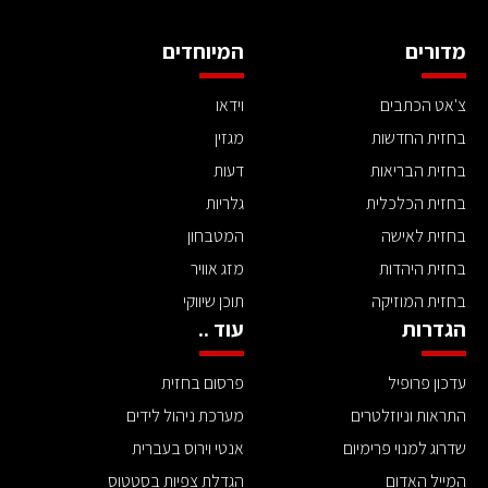
מדורים
המיוחדים
צ'אט הכתבים
וידאו
בחזית החדשות
מגזין
בחזית הבריאות
דעות
בחזית הכלכלית
גלריות
בחזית לאישה
המטבחון
בחזית היהדות
מזג אוויר
בחזית המוזיקה
תוכן שיווקי
הגדרות
עוד ..
עדכון פרופיל
פרסום בחזית
התראות וניוזלטרים
מערכת ניהול לידים
שדרוג למנוי פרימיום
אנטי וירוס בעברית
המייל האדום
הגדלת צפיות בסטטוס