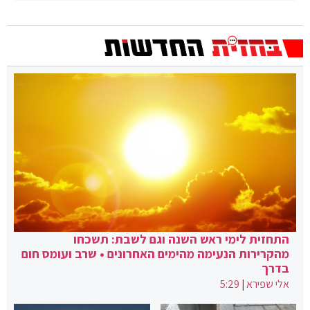
התחזית לימי ראש השנה וגם לשבת: תשכחו
מהקרירות הנעימה מהימים האחרונים • שרב ועומס חום
בדרך
אלי שפירא
|
5:29