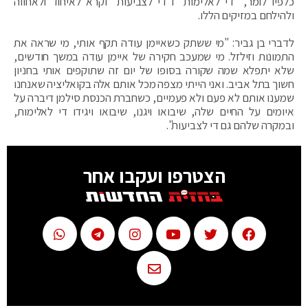
כלפיו לומר, "די לאלימות" ו"די לצביעות" וקרא לאיחוד ולאחווה
ולהילחם במזיקים הללו.
לדברי בן גביר: "מי ששתק כשאיימן עודה תקף אותי, מי שראה את
התמונות וזילזל. מי שמעכב חקירה של איימן עודה במשך חודשים,
שלא יתפלא שמה שקורה בסופו של יום זה שתוקפים אותי בחניון
חשוך בתל אביב. ואני הייתי מצפה מכל אותם אלה בקואליציה שאנחנו
שמענו אותם לא פעם ולא פעמיים, כשחברת הכנסת סילמן דיברה על
איומים על החיים שלה, שיבואו ויגנו, שיבואו ויגידו די לאלימות,
ובמקרה שלהם גם די לצביעות".
הצטרפו ועקבו אחר