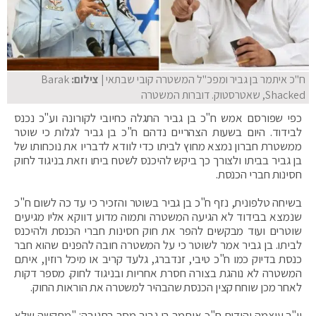
ח"כ איתמר בן גביר ומפכ"ל המשטרה קובי שבתאי
| צילום:
Barak
Shacked, שאטרסטוק. דוברות המשטרה
כפי שפורסם אמש ח"כ בן גביר התגלה כחיובי לקורונה וע"כ נכנס
לבידוד. היום בשעות הצהריים נדהם ח"כ בן גביר לגלות כי שוטר
ממשטרת חברון נמצא מחוץ לביתו כדי לוודא לדבריו את נוכחותו של
בן גביר בביתו ולצורך כך ביקש להיכנס לשטח ביתו וזאת בניגוד לחוק
חסינות חברי הכנסת.
בשיחה טלפונית, נזף ח"כ בן גביר בשוטר והזכיר כי עד כה לשום ח"כ
שנמצא בבידוד לא הגיעה המשטרה ותמוה מדוע דווקא אליו מגיעים
שוטרים ועוד מבקשים להפר את חוק חסינות חברי הכנסת ולהיכנס
לביתו. בן גביר אמר לשוטר כי על המשטרה חובה להפנים שהוא חבר
כנסת בדיוק כמו ח"כ טיבי, זנדברג, גלעד קריב או מיכל רוזין, איתם
המשטרה לא נוהגת בצורה חסרת אחריות ובניגוד לחוק. מספר דקות
לאחר מכן שוחח קצין הכנסת שהבהיר למשטרה את הוראות החוק.
יו"ר עוצמה יהודית ח"כ איתמר בן גביר מסר בתגובה: "מתקשה שלא