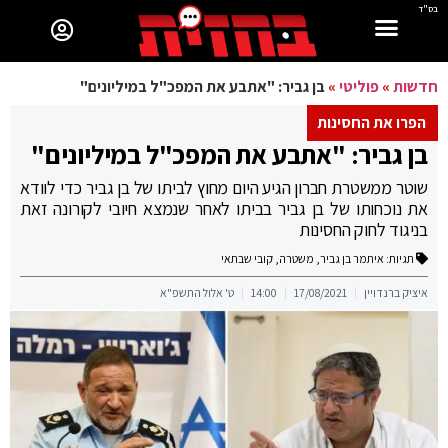
בס"ד
חדשות
»
פוליטי
»
בן גביר: "אתבע את המפכ"ל במיליונים"
הפרו את החסינות
בן גביר: "אתבע את המפכ"ל במיליונים"
שוטר ממשטרת חברון הגיע היום מחוץ לביתו של בן גביר כדי לוודא
את נוכחותו של בן גביר בביתו לאחר שנמצא חיובי לקורונה זאת
בניגוד לחוק החסינות
תגיות:
איתמר בן גביר
,
משטרה
,
קובי שבתאי
איציק ברנדויין
17/08/2021
14:00
ט' אלול התשפ"א