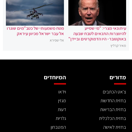
עיתונאי מצרי: "מי שסייע
מטח משמעותי של כטב"מים שוגרו
להיווצרות התנאים לטבח שבעה
אל עבר ישראל מכיוון עיראק
באוקטובר- היו הדמוקרטים וביידן"
אלי שפירא
מאיר קרליץ
מדורים
המיוחדים
צ'אט הכתבים
וידאו
בחזית החדשות
מגזין
בחזית הבריאות
דעות
בחזית הכלכלית
גלריות
בחזית לאישה
המטבחון