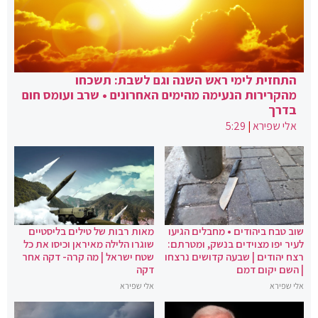
התחזית לימי ראש השנה וגם לשבת: תשכחו
מהקרירות הנעימה מהימים האחרונים • שרב ועומס חום
בדרך
אלי שפירא
|
5:29
שוב טבח ביהודים • מחבלים הגיעו
מאות רבות של טילים בליסטיים
לעיר יפו מצוידים בנשק, ומטרתם:
שוגרו הלילה מאיראן וכיסו את כל
רצח יהודים | שבעה קדושים נרצחו
שטח ישראל | מה קרה- דקה אחר
| השם יקום דמם
דקה
אלי שפירא
אלי שפירא