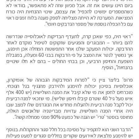
ביום היינו עושים את זה. אבל מכיוון שזה לא מתאפשר, בוודאי לא
כשהמספרים ימשיכו להכפיל את עצמם, שינוי ההנחיות היה כורח
המציאות. ‏המערכת לא הייתה מצליחה לספק מענה בלוח זמנים ראוי
עם כל ‏הכפלה נוספת של מספר ‏הנדבקים היומי".
"ראוי היה, ‏כפי שאכן קרה, לתעדף הבדיקות לאוכלוסייה שנדרשה
להם ביותר – ‏המבוגרים והפגיעים שזקוקים לטיפול מוקדם לאחר
ההדבקה. ‏יכולות המעקב שלנו אחר התפשטות המחלה אכן תיפגע,
אך נמשיך לנטר את המצב על פי הדבקות בבני 60 ומעלה, במגבלת
השפעת והחיסון הרביעי, וכן ‏בבתי החולים – בהם לא חלו שינויים
בהנחיות", הוסיף.
פרופ' בליצר ציין כי "למרות המידבקות הגבוהה של אומיקרון,
אוכלוסיות בסיכון יכולות להימנע ולהידבק מהנגיף בגל הנוכחי.
מוכרחים לחסן את מי שלא קיבל את המנה השלישית (יש 400 אלף
איש מעל גיל 40 שטרם קיבלו חיסון שלישי). מי שזכאי למנה רביעית
יכול לקבל מנה רביעית ולהעלות מחדש את הנוגדנים שלו למצב שבו
היה אחרי המנה השלישית. עדויות מבריטניה שלאנשים האלה,
מחוסני בוסטר 'טרי' יש הגנה של כמעט 90% מפני ממחלה קשה".
"הדבר השני הוא להקפיד על מסיכה בכל חלל סגור והתקהלות. בנוסף
יש להימנע מלצאת לאירועים שקורים בחללים סגורים למעט פעילות