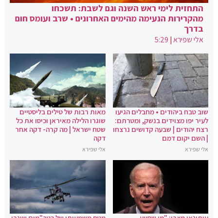
התחזית לימי ראש השנה וגם לשבת: תשכחו
מהקרירות הנעימה מהימים האחרונים • שרב ועומס חום
בדרך
אלי שפירא
|
5:29
שוב טבח ביהודים • מחבלים הגיעו
מאות רבות של טילים בליסטיים
לעיר יפו מצוידים בנשק, ומטרתם:
שוגרו הלילה מאיראן וכיסו את כל
רצח יהודים | שבעה קדושים נרצחו
שטח ישראל | מה קרה- דקה אחר
| השם יקום דמם
דקה
אלי שפירא
אלי שפירא
עיתונאי מצרי: "מי שסייע
מטח משמעותי של כטב"מים שוגרו