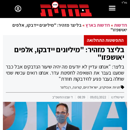
בס"ד
חדשות
»
חדשות בארץ
»
בליצר מזהיר: "מיליונים יידבקו, אלפים
יאושפזו"
התפשטות התחלואה
בליצר מזהיר: "מיליונים יידבקו, אלפים
יאושפזו"
בליצר: "אנחנו עדיין לא יודעים מה יהיה שיעור הנדבקים אבל כבר
שמענו בעבר את השאיפה לחסינות עדר. אנחנו רואים עכשיו שמי
שחלה בעבר פגיע להידבקות חוזרת"
תגיות:
אומיקרון
,
ישראל היום
,
קורונה
,
רן בליצר
ישי טולדנו
09/01/2022
08:39
ז' שבט התשפ"ב