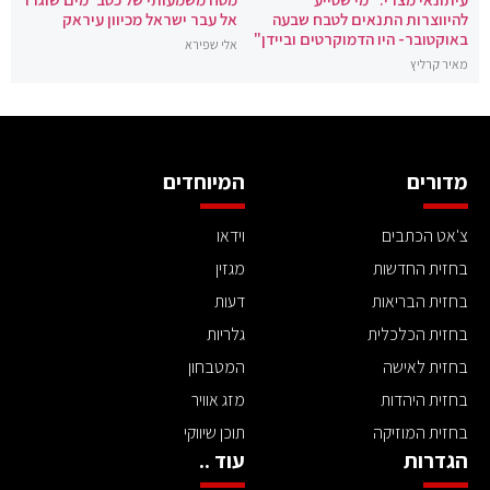
להיווצרות התנאים לטבח שבעה
אל עבר ישראל מכיוון עיראק
באוקטובר- היו הדמוקרטים וביידן"
אלי שפירא
מאיר קרליץ
מדורים
המיוחדים
צ'אט הכתבים
וידאו
בחזית החדשות
מגזין
בחזית הבריאות
דעות
בחזית הכלכלית
גלריות
בחזית לאישה
המטבחון
בחזית היהדות
מזג אוויר
בחזית המוזיקה
תוכן שיווקי
הגדרות
עוד ..