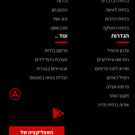
בחזית הכלכלית
גלריות
בחזית לאישה
המטבחון
בחזית היהדות
מזג אוויר
בחזית המוזיקה
תוכן שיווקי
הגדרות
עוד ..
עדכון פרופיל
פרסום בחזית
התראות וניוזלטרים
מערכת ניהול לידים
שדרוג למנוי פרימיום
אנטי וירוס בעברית
המייל האדום
הגדלת צפיות בסטטוס
פרסמו אצלנו
תקנון האתר
אודות בחזית מדיה
האפליקציה של