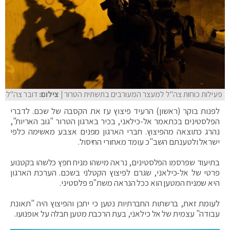
פעילות כוחות צה"ל למעצר המעורבים בתשתית הטרור
| צילום:
דובר צה"ל
לפנות בוקר (ראשון) הרעיד פיצוץ עז את הקסבה של שכם. לדברי
הפלסטינים בכתאמר אל-כילאני, בכיר בארגון הטרור "גוב האריות",
נהרג כתוצאה מהפיצוץ. חברי הארגון מפנים אצבע מאשימה כלפי
ישראל ולטענתם השב"כ עומד מאחורי החיסול.
בתיעוד שפרסמו הפלסטינים, נראה מישהו מניח חפץ כלשהו בקטנוע
פרטי של אל-כילאני, שגרם לפיצוץ הקטלני בשכם. הערכת הארגון
היא שמניח המטען הוא ככל הנראה משת"פ פלסטיני.
לעומת זאת, ברשתות החברתיות נטען כי יתכן והפיצוץ היה "תאונת
עבודה" עצמית של אל כילאני, בעת הרכבת מטען חבלה על אופנועו.