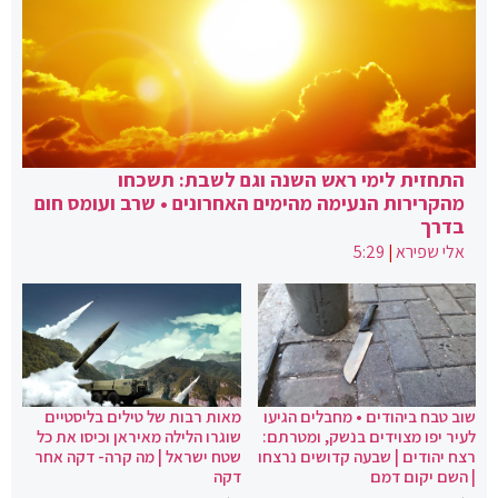
התחזית לימי ראש השנה וגם לשבת: תשכחו
מהקרירות הנעימה מהימים האחרונים • שרב ועומס חום
בדרך
אלי שפירא
|
5:29
שוב טבח ביהודים • מחבלים הגיעו
מאות רבות של טילים בליסטיים
לעיר יפו מצוידים בנשק, ומטרתם:
שוגרו הלילה מאיראן וכיסו את כל
רצח יהודים | שבעה קדושים נרצחו
שטח ישראל | מה קרה- דקה אחר
| השם יקום דמם
דקה