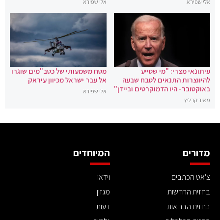
אלי שפירא
אלי שפירא
עיתונאי מצרי: "מי שסייע
מטח משמעותי של כטב"מים שוגרו
להיווצרות התנאים לטבח שבעה
אל עבר ישראל מכיוון עיראק
באוקטובר- היו הדמוקרטים וביידן"
אלי שפירא
מאיר קרליץ
מדורים
המיוחדים
צ'אט הכתבים
וידאו
בחזית החדשות
מגזין
בחזית הבריאות
דעות