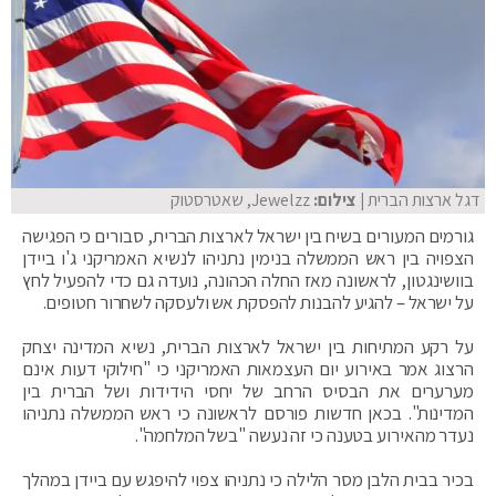
דגל ארצות הברית
| צילום:
Jewelzz, שאטרסטוק
גורמים המעורים בשיח בין ישראל לארצות הברית, סבורים כי הפגישה
הצפויה בין ראש הממשלה בנימין נתניהו לנשיא האמריקני ג'ו ביידן
בוושינגטון, לראשונה מאז החלה הכהונה, נועדה גם כדי להפעיל לחץ
על ישראל – להגיע להבנות להפסקת אש ולעסקה לשחרור חטופים.
על רקע המתיחות בין ישראל לארצות הברית, נשיא המדינה יצחק
הרצוג אמר באירוע יום העצמאות האמריקני כי "חילוקי דעות אינם
מערערים את הבסיס הרחב של יחסי הידידות ושל הברית בין
המדינות". בכאן חדשות פורסם לראשונה כי ראש הממשלה נתניהו
נעדר מהאירוע בטענה כי זה נעשה "בשל המלחמה".
בכיר בבית הלבן מסר הלילה כי נתניהו צפוי להיפגש עם ביידן במהלך