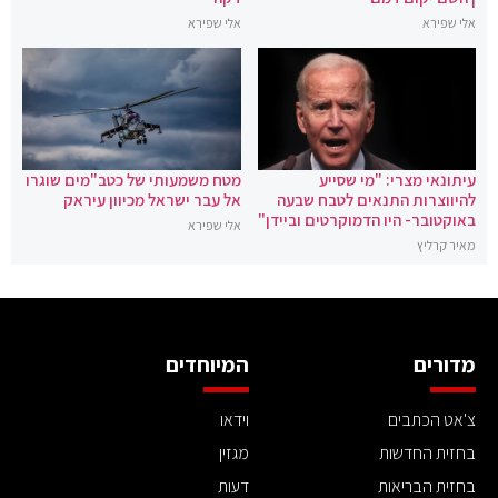
אלי שפירא
אלי שפירא
עיתונאי מצרי: "מי שסייע
מטח משמעותי של כטב"מים שוגרו
להיווצרות התנאים לטבח שבעה
אל עבר ישראל מכיוון עיראק
באוקטובר- היו הדמוקרטים וביידן"
אלי שפירא
מאיר קרליץ
מדורים
המיוחדים
צ'אט הכתבים
וידאו
בחזית החדשות
מגזין
בחזית הבריאות
דעות