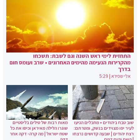
התחזית לימי ראש השנה וגם לשבת: תשכחו
מהקרירות הנעימה מהימים האחרונים • שרב ועומס חום
בדרך
אלי שפירא
|
5:29
שוב טבח ביהודים • מחבלים הגיעו
מאות רבות של טילים בליסטיים
לעיר יפו מצוידים בנשק, ומטרתם:
שוגרו הלילה מאיראן וכיסו את כל
רצח יהודים | שבעה קדושים נרצחו
שטח ישראל | מה קרה- דקה אחר
| השם יקום דמם
דקה