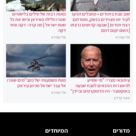
שוב טבח ביהודים • מחבלים הגיעו
מאות רבות של טילים בליסטיים
לעיר יפו מצוידים בנשק, ומטרתם:
שוגרו הלילה מאיראן וכיסו את כל
רצח יהודים | שבעה קדושים נרצחו
שטח ישראל | מה קרה- דקה אחר
| השם יקום דמם
דקה
אלי שפירא
אלי שפירא
עיתונאי מצרי: "מי שסייע
מטח משמעותי של כטב"מים שוגרו
להיווצרות התנאים לטבח שבעה
אל עבר ישראל מכיוון עיראק
באוקטובר- היו הדמוקרטים וביידן"
אלי שפירא
מאיר קרליץ
מדורים
המיוחדים