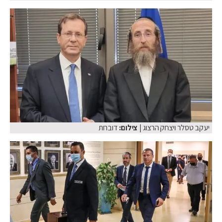
יעקב טסלר ויצחק הרצוג
| צילום:
דוברות