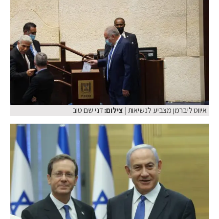
איווט ליברמן מצביע לנשיאות
| צילום:
דני שם טוב