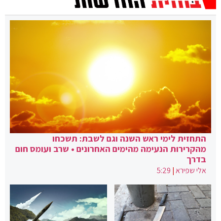
התחזית לימי ראש השנה וגם לשבת: תשכחו
מהקרירות הנעימה מהימים האחרונים • שרב ועומס חום
בדרך
אלי שפירא
|
5:29