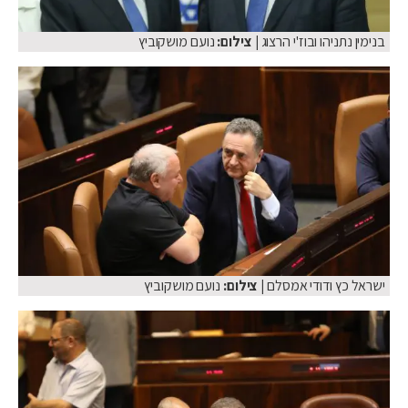
בנימין נתניהו ובוז'י הרצוג
| צילום:
נועם מושקוביץ
ישראל כץ ודודי אמסלם
| צילום:
נועם מושקוביץ