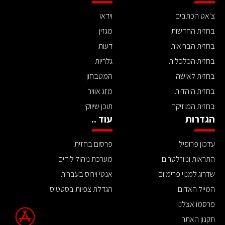
צ'אט הכתבים
וידאו
בחזית החדשות
מגזין
בחזית הבריאות
דעות
בחזית הכלכלית
גלריות
בחזית לאישה
המטבחון
בחזית היהדות
מזג אוויר
בחזית המוזיקה
תוכן שיווקי
הגדרות
עוד ..
עדכון פרופיל
פרסום בחזית
התראות וניוזלטרים
מערכת ניהול לידים
שדרוג למנוי פרימיום
אנטי וירוס בעברית
המייל האדום
הגדלת צפיות בסטטוס
פרסמו אצלנו
תקנון האתר