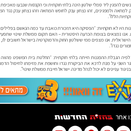
 להפגין ליד סמלי שלטון הינה בלתי חוקתית וכי הקנסות שנבעו מאכיפת 
ק למחאה ולמפגינים, זהו נצחון ענק לחופש המחאה וזהו נצחון ענק נגד ה
תיות הללו".
ות היו לא חוקתיות: ״הפסיקה היא תזכורת כואבת עד כמה הנאשם בפלילים נ
. אנו נמצאים בצומת הכרעה היסטורית – האם תקום ממשלת שינוי שתפעל
הישראלית. אנו מצפים ממי ששלטון החוק והדמוקרטיה בישראל חשובים לו, 
רים נגדו".
 לפיה הגבלת ההפגנות הייתה בלתי חוקתית: ״החלטת בית המשפט מהווה 
גר השני על מנת לדכא את הביקורת נגדו וחושפת את מזימתו לחיסול הדמו
וד עניינים לא יכול לנהל מדינה. ישראל חייבת ממשלת שינוי".
ו אחר