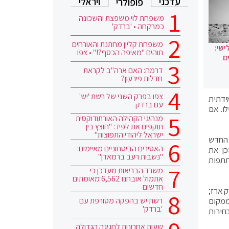
עדכני
ויראלי
פופולרי
משפחת לוי משפצת והשכונה
כמרקחה • 'ברדק'
משפחת קליין מחתנת והאורחים
ישי:
תוהים "מאיפה הכסף?!" • צפו
ם
דרמה: האם ארה"ב לקראת
חדלות פירעון?
צפו בפרק השני של רשת 'יש'
ידתית
עם ברדק
ות שניתנו בעת שהתקנה הייתה בתוקף, בין 1 ל-13 באוקטובר 2020 יבוטלו. אם
מנהיגי הקהילה האורתודוקסית
תוקפים את לפיד: "חוצץ בין
ישראל ליהודי התפוצות"
 החדש
האסירים הביטחוניים מאיימים:
וכן את
"נשבות רעב ברמאדן"
שתתפות
משרד הבריאות מעדכן כי
אתמול אובחנו 6,562 מאומתים
חדשים
 ארז;
 השתתפות בהפגנות במרחק העולה על 1,000 מטרים ממקום
רשת יש בהפקה מטורפת עם
'ברדק'
ורה בחירות
שעות אחרונות לחגיגה הגדולה