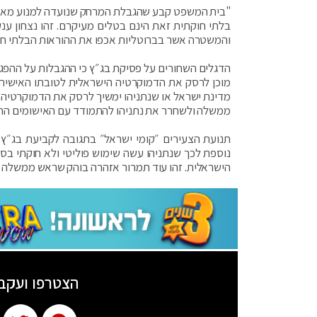
"בית המשפט קבע שהגבלת המרחק שנועדה למנוע מאנשים
בלתי חוקתית זאת הינם בטלים מעיקרם. זהו נצחון ענ
והמשטרה אשר בברוטליות אכפו את ההוראות הבלתי חוק
הדגלים השחורים על פסיקת בג״ץ כי ההגבלות על ההפגנ
מוכן לרסק את הדמוקרטיה הישראלית לטובתו האישית
מדינת ישראל או שנתניהו ימשיך לרסק את הדמוקרטיה 
ממשלה ולשחרר את נתניהו להתמודד עם האישומים החמו
תנועת הצעירים ״קומי ישראל״ בתגובה לקביעת בג״ץ
נוספת לכך שנתניהו עשה שימוש פוליטי ולא חוקתי בס
הישראלית. זהו עוד תמרור אזהרה בוהק שראש ממשלה בניג
הצטרפו ועקב