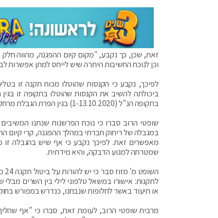
זאת, שכן, כך נקבע, "מקום קיום ההפגנה, מהווה חלק
וכן לנוכח החשיבות היתרה שיש לייחס למתן אפשרות לב
לפיכך, נקבע כי הקנסות שהוטלו מכוח תקנה זו בטל
בתקופה הנ"ל (1-13.10.2020) בגין הפרת הגבלת מרחק היציאה מהבית, והכספים ששולמו בגין קנסות אלה יושבו למשלמים.
מאפשרים זאת. לפיכך נקבע כי אף שיש בהגבלה זו פ
שמטרתה למנוע הדבקה, והיא מידתית.
לתקנות: אישורו במשאל טלפוני לילי בין השרים מבלי
או תיעוד באשר לחלופות שנבחנו, כנדרש במפורש בחוק.
מרבית שופטי הרוב, לעומת זאת, סברו כי "אף שהלי