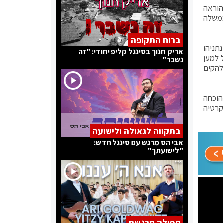
הוראה
ממשלה
ברוח התקופה
תניהו
אריק חנוך בסינגל קליפ יחודי: "זה
 למען
נשבר"
להקים
הוכחה
קרטיה
בתקווה לגאולה ולישועה
אבי הס מרגש עם סינגל חדש:
"לישועתך"
תפילה מרגשת