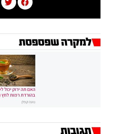
האם תה ירוק יכול לס
בהורדת רמות לחץ 
נועה קפלן