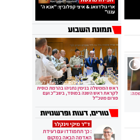
ארי גולדוואג & איצי קפלוביץ: "אנא ה'
עננו"
צילום:
קובי גדעון / לע"מ
ראש הממשלה בנימין נתניהו בהרמת כוסית
לקראת ראש השנה במוסד, בשב"כ ועם
שמה:
פורום מטכ"ל
ד"ר מיקי וינקלר
: כך תתמודדו עם רעידת
האדמה הבאה במקום