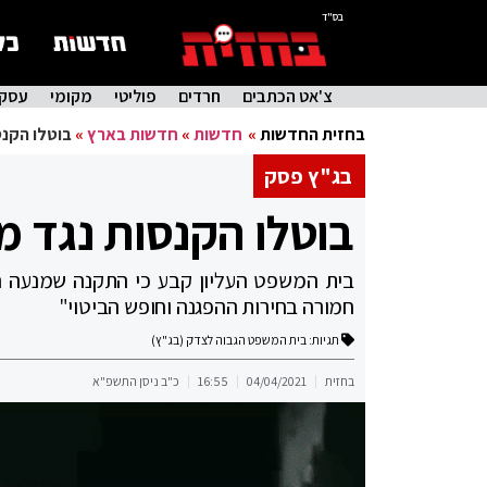
בס"ד
צ'אט הכתבים
חרדים
פוליטי
מקומי
עסקי
בחזית החדשות
»
חדשות
»
חדשות בארץ
»
בוטלו הקנס
בג"ץ פסק
בוטלו הקנסות נגד מ
בית המשפט העליון קבע כי התקנה שמנעה הפ
חמורה בחירות ההפגנה וחופש הביטוי"
תגיות:
בית המשפט הגבוה לצדק (בג"ץ)
בחזית
04/04/2021
16:55
כ"ב ניסן התשפ"א