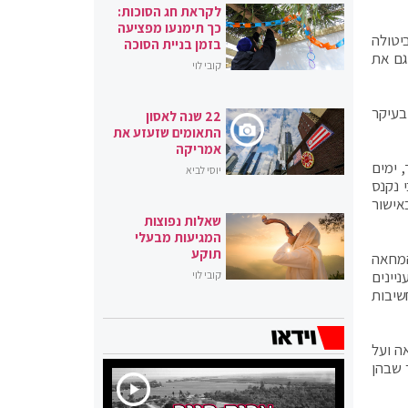
לקראת חג הסוכות:
כך תימנעו מפציעה
יטולה
בזמן בניית הסוכה
 גם את
קובי לוי
בעיקר
22 שנה לאסון
התאומים שזעזע את
אמריקה
 שנה, לאחר שעמדה בתוקפה 13 ימים בלבד, ימים
יוסי לביא
 נקנס
אישור
שאלות נפוצות
המגיעות מבעלי
תוקע
המחאה
יינים
קובי לוי
שיבות
ה ועל
 שבהן