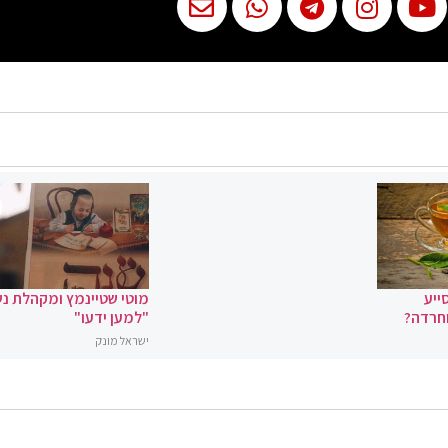
ייע
מוטי שטיינמץ ומקהלת נ
וחרדה?
"למען ידעו"
ישראל מונק