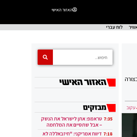
האזור האישי
וויר
לוח עברי
צורה
עקוב
טראמפ: אתן לישראל את הנשק
7:35
– אבל שתסיים את המלחמה
בעזה
דיווח אמריקני: "חיזבאללה לא
7:18