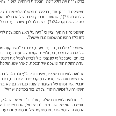
בהקשר זה את דוקטרינת "הבטלות היחסית" שפירושה כי 
השופטת ד' ברק-ארז, בהסכמת המשנה לנשיאה ח' מלצר
של תקנה 24(1) שהאופי מרחיק הלכת של ההג
ביטולה של תקנה 24(2), בשים לב לכך שזו קבעה הגבלה מסוג שכבר זכה לדיון בהזדמנויות קודמות".
השופט מזוז הוסיף וציין כי "היה על ראש הממשלה לה
להגבלת ההפגנות שכוונו נגדו אישית".
של החרפה ניכרת בתחלואת הקורונה – זמנה עבר. דיון 
באותם ימים; כל מי שנקנס יכול לבקש לבטל את הקנס 
ועדת החוקה חוק ומשפט של הכנסת, לאחר שפג תוקפה"
התנועה לאיכות השלטון, שעתרה לבג״ץ נגד הגבלת ההפ
הם נשמת אפה של מדינה דמוקרטית חפצת חיים, גם ובי
תגביל את זכותו של הציבור להפגין כנגדה, גם לא ב
השמירה על זכויות היסוד של הציבור במדינת ישראל״.
יו״ר התנועה לאיכות השלטון, עו״ד ד״ר אליעד שרגא,
חופש הביטוי של אזרחי מדינת ישראל, שהם ציפור נפש
הדמוקטיה נמצאת תחת מתקפה של גורמים מנוגדי ענייני