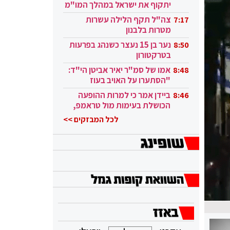
יתקוף את ישראל במהלך המו"מ
בקטאר"
צה"ל תקף הלילה עשרות
7:17
מטרות בלבנון
נער בן 15 נעצר כשנהג בפרעות
8:50
בטרקטורון
אמו של סמ"ר יאיר אביטן הי"ד:
8:48
"הסתערו על האויב בעוז
ובגבורה"
ביידן אמר כי למרות ההופעה
8:46
הכושלת בעימות מול טראמפ,
הוא ממשיך
לכל המבזקים >>