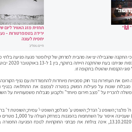
 🙌*
תחזית מזג האוויר ליום של
ירידה בטמפרטורות – נעי
יחסית לעונה
חיים גוטליב
, כי התקנה שהגבילה יציאה מהבית למרחק של קילומטר פגעה פגיעה בלתי מ
בזכות להפגין והיא לא הייתה חוקתית. בעקבות כך, הקנס
סוגי הקנסות שהוטלו בתקופה זו.
היום את העתירות נגד חוק סמכויות מיוחדות להתמודדות עם נגיף הקורונה
 אשר במסגרתו הוטלו מגבלות שונות על פעילות המשק במטרה לצמצם את התחלואה בנגיף 
במסגרתו הוסמכה הממשלה להכריז על "מצב חירום מיוחד" ולקבוע מגבלות משמעותיות על ה
' מלצר; השופט נ' הנדל; השופט ע' פוגלמן; השופט י' עמית; השופטת ד' ברק
השופט מ' מזוז השופטת ע' ברון) נקבע כי תקנה 24(1) שעניינה איסור על
מגוריו של אדם שעמדה בתוקף בימים 1.10.2020 – 13.10.2020, אינה צולחת את מבחני החוקתיות לנוכח הפגיעה החמ