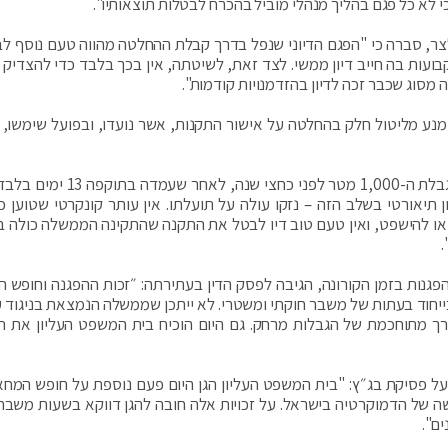
לא כל פגם בהליך מנהלי מוביל בהכרח לבטלות תוצאותיו".
, סברה כי "הפגם הדיוני שנפל בדרך קבלת ההחלטה מהווה טעם נוסף לב
בלות הקבועות בה חייב דיון ממשי. לצד זאת, לשיטתה, אין בכך בלבד כדי להצדיק
ימנע מליטול חלק בהחלטה על אישור התקנות, אשר נועדו, ובפועל שימשו, 
השופט נ' סולברג, בדעת מיעוט, סבר כי "משפקעה מגבלת ה-1,000 מטר לפני כחצי
תיאורטי בשלב הזה – נזקו עולה על תועלתו. אין עותר קונקרטי שטוען כי
או להישפט, ואין טעם טוב דיו לבטל את התקנה שהתקינה הממשלה כולה ב
.
גנות בזמן הקורונה, הגיבה לפסק הדין בעתירתה: ״זכות ההפגנה וחופש 
יחוד בעתות של משבר חוקתי ומשטרי. לא ייתכן שממשלה הנמצאת בניגוד ענ
דרך מתוחכמת של הגבלות מרחק. גם היום הוכיח בית המשפט העליון את ח
 על פסיקת בג״ץ: "בית המשפט העליון הגן היום פעם נוספת על חופש המחא
ה של הדמוקרטיה בישראל. על זכויות אלה חובה להגן דווקא בשעות משבר
ם".