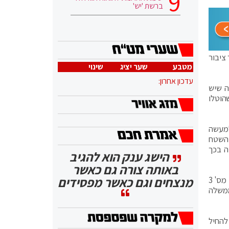
ברשת 'יש'
ציבור
מטבע
שער יציג
שינוי
עדכון אחרון:
ה שיש
טלו כלל הקנסות שהוטלו
דובר למעשה
כל שתנאי השטח
ה בכך
הישג ענק הוא להגיב
באותה צורה גם כאשר
מנצחים וגם כאשר מפסידים
השופט מ' מזוז סבר כי יש להורות על ביטול תקנה 24 כולה (לרבות תקנה 24(2)), וזאת בשל פגם מהותי שנפל בהליך התקנת תיקון מס' 3
ממשלה
להחיל