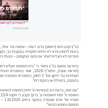
*"להחזירם לקדושה"
מערכת בחזית
בג"ץ קבע היום (ראשון) ברוב דעות – שמונה נגד אחד
המדינה לא תצליח לאתר את נתוני הנקנסים – יבוטלו כל 
בהודעה מטעם בג"ץ נמסר כי "בית המשפט העליון דחה 
(הוראת שעה), התש"ף-2020,
העתירות נגד תיקון מס' 2 לחוק, 
בהפגנה, בתפילה או בטקס דתי".
"עם זאת, בדעת רוב (הנשיאה א' חיות; המשנה לנשיאה ח
ההפגנה וחופש הביטוי".