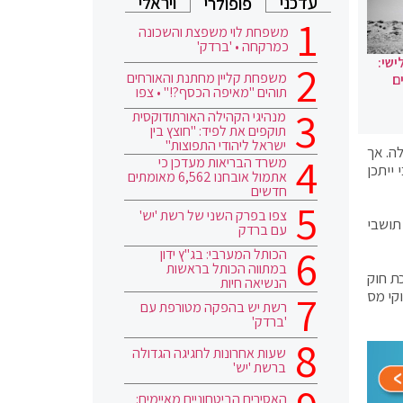
עדכני
ויראלי
פופולרי
משפחת לוי משפצת והשכונה
כמרקחה • 'ברדק'
ישי:
משפחת קליין מחתנת והאורחים
ם
תוהים "מאיפה הכסף?!" • צפו
מנהיגי הקהילה האורתודוקסית
תוקפים את לפיד: "חוצץ בין
ישראל ליהודי התפוצות"
ה. אך
משרד הבריאות מעדכן כי
ייתכן
אתמול אובחנו 6,562 מאומתים
חדשים
צפו בפרק השני של רשת 'יש'
תושבי
עם ברדק
הכותל המערבי: בג"ץ ידון
במתווה הכותל בראשות
ת חוק
הנשיאה חיות
וקי מס
רשת יש בהפקה מטורפת עם
'ברדק'
שעות אחרונות לחגיגה הגדולה
ברשת 'יש'
האסירים הביטחוניים מאיימים: