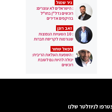
ניר שמול
: הישראלים לא עוצרים:
רוכשים נדל"ן בחו"ל
בהיקפים אדירים
זאב רונן
: 10 הטעויות הנפוצות
שגורמות לקריסת חברות
רפאל שחור
: השפעת העלאת הריבית:
יכולה להיות גם לטובת
רוכשים
טרפו לניוזלטר שלנו