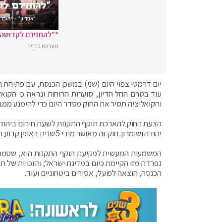
*"להחזירם לקדושה"
מערכת בחזית
יום דרמטי צפוי היום (שני) במשכן הכנסת, עם פתיחת 
עוד בטרם החל הדיון, סוערות הרוחות ונראה כי הקואל
והקואליציה תסיר את החוק מסדר היום כדי להימנע ממב
הצעת החוק להארכת תוקף התקנות לשעת חירום ביהודה
יהודה ושומרון. חוק זה מאושר מידי 5 שנים באופן קבוע החל מ-1967. תוקף החוק עומד לפקוע בסוף חודש יוני.
המשמעות המעשית לפקיעת תוקף התקנות היא, שסמכוי
נפרדת מזו הקיימת כיום במדינת ישראל; והזכויות של תו
הכנסה, הוצאה לפועל, אסירים ביטחוניים ועוד.