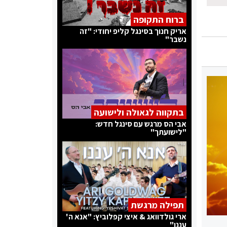
ברוח התקופה
אריק חנוך בסינגל קליפ יחודי: "זה
נשבר"
בתקווה לגאולה ולישועה
אבי הס מרגש עם סינגל חדש:
"לישועתך"
תפילה מרגשת
ארי גולדוואג & איצי קפלוביץ: "אנא ה'
עננו"