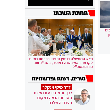
ים
ן
צילום:
קובי גדעון / לע"מ
ראש הממשלה בנימין נתניהו בהרמת כוסית
לקראת ראש השנה במוסד, בשב"כ ועם
פורום מטכ"ל
ד"ר מיקי וינקלר
: כך תתמודדו עם רעידת
האדמה הבאה במקום
העבודה שלכם