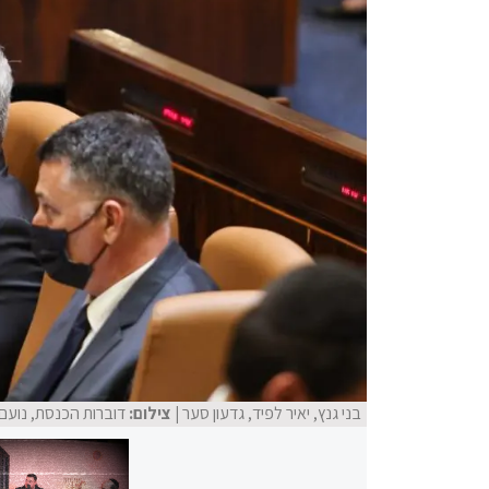
בני גנץ, יאיר לפיד, גדעון סער
| צילום:
דוברות הכנסת, נועם