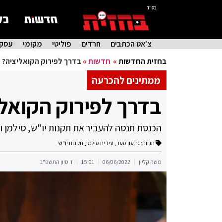
בס"ד
צ'אט הכתבים
חרדים
פוליטי
מקומי
עסקי
בחזית החדשות
»
חדשות
»
בדרך לפירוק הקואליציה?
ממתינים להכרעה
בדרך לפירוק הקואל
הכנסת תנסה להעביר את תקנות יו"ש, סילמן וזו
תגיות:
גדעון סער
,
עידית סילמן
,
תקנות יו"ש
משה קליין
06/06/2022
15:01
ז' סיון התשפ"ב