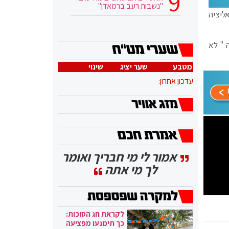
"נשבות רעב ברמאדן"
ליציה
 " לא
מטבע
שער יציג
שינוי
עדכון אחרון:
אמור לי מי חבריך ואומר
לך מי אתה
לקראת חג הסוכות:
כך תימנעו מפציעה