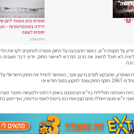
 🙌*
תחזית מזג האוויר ליום של
ירידה בטמפרטורות – נעי
יחסית לעונה
חיים גוטליב
הדיון על תקנות יו"ש, כאשר ההצבעה על החוק אמורה להתקיים לקראת הליל
יציה לא תוכל להשיג את הרוב הנדרש לאישור החוק. יודעי דבר טוענים כי 
וכה.
 ושומרון, שמבקש לקדם גדעון סער, מאפשר להחיל את החוק הישראלי על 
ות האכיפה הפלילית ביו"ש תצטמצם באופן דרסטי ולמעשה תיווצר מערכ
שבי יו"ש יפגעו וישללו מהם קצבאות כמו ביטוח לאומי וכדומה, ואף יפגע בח