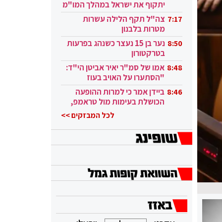
יתקוף את ישראל במהלך המו"מ
בקטאר"
צה"ל תקף הלילה עשרות
7:17
מטרות בלבנון
נער בן 15 נעצר כשנהג בפרעות
8:50
בטרקטורון
אמו של סמ"ר יאיר אביטן הי"ד:
8:48
"הסתערו על האויב בעוז
ובגבורה"
ביידן אמר כי למרות ההופעה
8:46
הכושלת בעימות מול טראמפ,
הוא ממשיך
לכל המבזקים >>