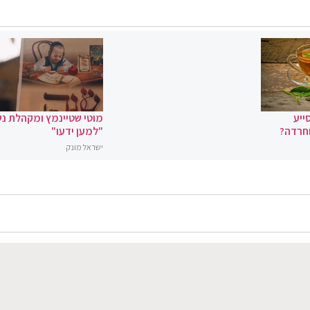
ייע
מוטי שטיינמץ ומקהלת נ
וחרדה?
"למען ידעו"
ישראל מונק