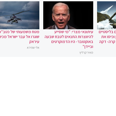
 בליסטיים
עיתונאי מצרי: "מי שסייע
מטח משמעותי של כטב"מ
וכיסו את
להיווצרות התנאים לטבח שבעה
שוגרו אל עבר ישראל מכיוו
 קרה- דקה
באוקטובר- היו הדמוקרטים
עיראק
וביידן"
אלי שפירא
מאיר קרליץ