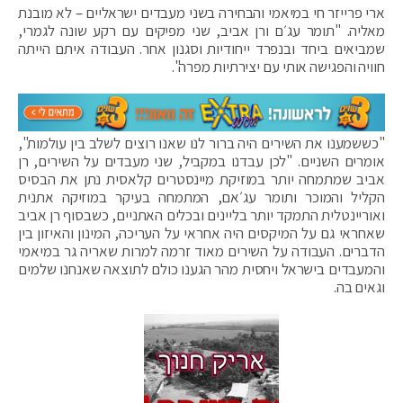
ארי פרייזר חי במיאמי והבחירה בשני מעבדים ישראליים – לא מובנת
מאליה. "תומר עג׳ם ורן אביב, שני מפיקים עם רקע שונה לגמרי,
שמביאים ביחד ובנפרד ייחודיות וסגנון אחר. העבודה איתם הייתה
חוויה והפגישה אותי עם יצירתיות מפרה".
"כששמענו את השירים היה ברור לנו שאנו רוצים לשלב בין עולמות",
אומרים השניים. "לכן עבדנו במקביל, שני מעבדים על השירים, רן
אביב שמתמחה יותר במוזיקת מיינסטרים קלאסית נתן את הבסיס
הקליל והמוכר ותומר עג׳אם, המתמחה בעיקר במוזיקה אתנית
ואוריינטלית התמקד יותר בליינים ובכלים האתניים, כשבסוף רן אביב
שאחראי גם על המיקסים היה אחראי על העריכה, המינון והאיזון בין
הדברים. העבודה על השירים מאוד זרמה למרות שאריה גר במיאמי
והמעבדים בישראל ויחסית מהר הגענו כולם לתוצאה שאנחנו שלמים
וגאים בה.