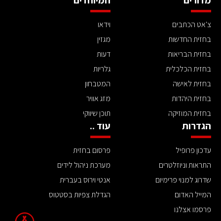
צ'אט הכתבים
וידאו
בחזית החדשות
מגזין
בחזית הבריאות
דעות
בחזית הכלכלית
גלריות
בחזית לאישה
המטבחון
בחזית היהדות
מזג אוויר
בחזית המוזיקה
תוכן שיווקי
הגדרות
עוד ..
עדכון פרופיל
פרסום בחזית
התראות וניוזלטרים
מערכת ניהול לידים
שדרוג למנוי פרימיום
אנטי וירוס בעברית
המייל האדום
הגדלת צפיות בסטטוס
פרסמו אצלנו