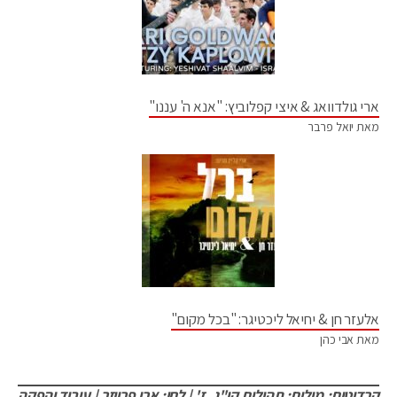
ארי גולדוואג & איצי קפלוביץ: "אנא ה' עננו"
מאת יואל פרבר
אלעזר חן & יחיאל ליכטיגר: "בכל מקום"
מאת אבי כהן
קרדיטים: מילים: תהילים קי"ג, ז' | לחן: ארי פרייזר | עיבוד והפקה