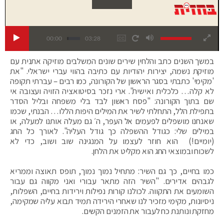
00:00
03:28
במשך השנים כתב והלחין שירים שונים המשלבים מוזיקה אתנית עם
מוזיקת נשמה, יצירות יהודיות עם כתיבה בהווי עברי ישראלי. "את
'מקימי' כתבתי בסגר הראשון של הקורונה, כמו רבים – עברתי תקופה
לא קלה… כלכלית ואישית". ארי נזכר בסיטואציה הזויה ועצובה אי
שם בתוך הקורונה: "פסח ראשון לבד בלי משפחה ובליל הסדר
בתפילת הלל, התחלתי לשיר את המילים היפות הללו… הבנתי, שכמו
שאנחנו מושפלים לפעמים אל העפר, ה׳ גם מעלה אותנו למעלה, או
במילים שלי: כגודל ההשפלה כך גודל העליה". לאורך כל החג
(יומיים!) הוא חוזר לעצמו על המנגינה שוב ושוב, כדי לא
לשכוח ובמוצאי החג הוא מקליט את הלחן.
כמו בחיים, כך גם השיר: מתחיל נמוך נמוך, תופס תאוצה וממריא
לגבהים אדירים. "השיר הזה מתאר עבורי ואני מקווה גם עבור
השומעים את התקווה. לכולנו קורות נפילות וירידות בחיים, השפלות,
ניסיונות, מקימי מזכיר לנו שאחרי הירידה תמיד תבוא עליה שמקימה,
מחזקת ונותנת כח לעבור את הזמנים הקשים.