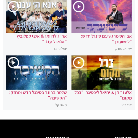
אבי הס מרגש עם סינגל חדש:
ארי גולדוואג & איצי קפלוביץ:
"לישועתך"
"אנא ה' עננו"
ישראל מונק
יואל פרבר
אלעזר חן & יחיאל ליכטיגר: "בכל
שלמה ברונר בסינגל חדש ומחזק:
מקום"
"הקשיבה"
אבי כהן
משה קליין
מדורים
המיוחדים