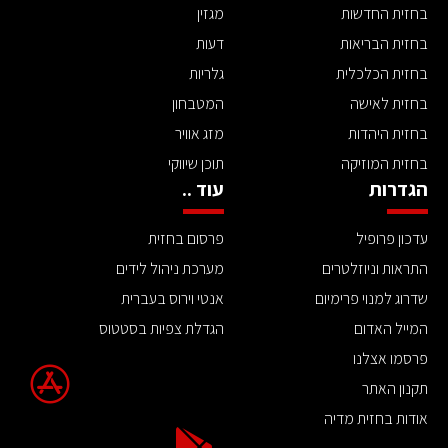
בחזית החדשות
מגזין
בחזית הבריאות
דעות
בחזית הכלכלית
גלריות
בחזית לאישה
המטבחון
בחזית היהדות
מזג אוויר
בחזית המוזיקה
תוכן שיווקי
הגדרות
עוד ..
עדכון פרופיל
פרסום בחזית
התראות וניוזלטרים
מערכת ניהול לידים
שדרוג למנוי פרימיום
אנטי וירוס בעברית
המייל האדום
הגדלת צפיות בסטטוס
פרסמו אצלנו
תקנון האתר
אודות בחזית מדיה