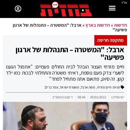
בס"ד
חדשות
»
חדשות בארץ
»
ארבל: "המשטרה – התנהלות של ארגון
פשיעה"
מתקפה חריפה
ארבל: "המשטרה – התנהלות של ארגון
פשיעה"
חיים מזרחי העצור הובהל לבית החולים פעמיים: "אתמול הגענו
לשערי צדק פעם נוספת, ראיתי משטרה והתחלתי לבכות כמו ילד
קטן. זה סיוט, פתאום אתה מתחיל לפחד"
תגיות:
חיים מזרחי
,
משה ארבל
,
משטרת ישראל
,
עמר בר לב
ישי טולדנו
09/01/2022
08:46
ז' שבט התשפ"ב