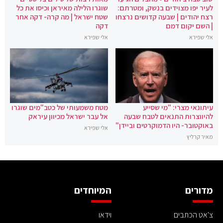
לעיר יפו מצוידים בנשק, ומטרתם:
שוגרו הלילה מאיראן וכיסו את כל
רצח יהודים | שבעה קדושים נרצחו
שטח ישראל | מה קרה- דקה אחר
| השם יקום דמם
דקה
אלי שפירא
אלי שפירא
עיתונאי מצרי: "מי שסייע
מטח משמעותי של כטב"מים שוגרו
להיווצרות התנאים לטבח שבעה
אל עבר ישראל מכיוון עיראק
באוקטובר- היו הדמוקרטים וביידן"
אלי שפירא
מאיר קרליץ
מדורים
המיוחדים
צ'אט הכתבים
וידאו