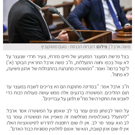
משה ארבל
| צילום:
דוברות הכנסת - נועם מושקוביץ
בצל פרשת המעצר המזעזע של חיים מזרחי, צעיר חרדי שנעצר על
לא עוול בכפו וחווה התעללות, ח"כ משה ארבל התראיין הבוקר (א')
ל'קול ברמה' ואמר: "המשטרה מתנהגת בהתנהלות של ארגון פשיעה,
לא פחות".
ח"כ ארבל אמר: "במדינה מתוקנת הם היו צריכים לשבת במעצר עד
תום ההליכים. המשטרה ברגעים אלה ממש עושה פעולות רבות כדי
לשבש את החקירה של מח"ש ולהגן על עבריינים".
על השר לבטחון פנים עמר בר לב שאמון על המשטרה אמר ארבל:
"להתעלל באוכלוסיות מוחלשות זה מאפיין את המשטרה. עומר בר
לב הוא עומר סר לב. אין לו שום רחמנות להדרש לסיטואציות האלו.
אין לו שום אוזן קשבת, הוא שר אטום לחלוטין מסוגיות כבוד האדם".