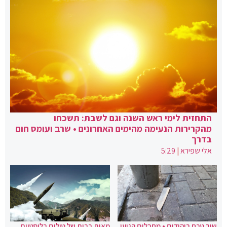
התחזית לימי ראש השנה וגם לשבת: תשכחו
מהקרירות הנעימה מהימים האחרונים • שרב ועומס חום
בדרך
אלי שפירא
|
5:29
שוב טבח ביהודים • מחבלים הגיעו
מאות רבות של טילים בליסטיים