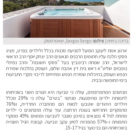
בריכה ביתית
| צילום:
Sergio Sergo, שאטרסטוק
ארגון אמת ליעקב הפועל למניעת סכנות בכלל ולילדים בפרט, מציג
פסקי הלכה עליו חתומים הרבנים הגאונים הרב יצחק יוסף הרב הראשי
לישראל, הרב שמחה רבינוביץ בעל "פסקי תשובות" והרב נפתלי
נוסבוים שליט"א ראש בית דין אהבת שלום, העוסק בהלכות שמירת
הנפש העוסק בהיכלות שמירת הנפש ומתייחס לריבוי מקרי התביעות
בימי החופשה ובבית.
מנתונים המתפרסמים, עולה כי טביעה היא הגורם השני בשכיחותו
לתמותת ילדים מהיפגעות. מנתוני "בטרם" עולה כי 29% מכלל
הילדים היהודים שטבעו למוות הם מהחברה החרדית, ו76%
מהמקרים התרחשו בעונת הרחצה. עוד עולה מהנתונים כי ילדים
מתחת לגיל 4 נמצאים בסיכון מוגבר לטביעה ומהווים 45% ממקרי
התמותה ו-57% מהפניות למיון עקב טביעה. קבוצת הגיל השנייה
בשכיחותה הם בני נוער בגיל 15-17.