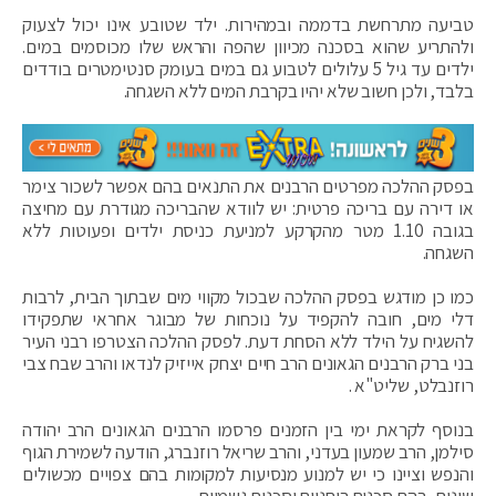
טביעה מתרחשת בדממה ובמהירות. ילד שטובע אינו יכול לצעוק
ולהתריע שהוא בסכנה מכיוון שהפה והראש שלו מכוסמים במים.
ילדים עד גיל 5 עלולים לטבוע גם במים בעומק סנטימטרים בודדים
בלבד, ולכן חשוב שלא יהיו בקרבת המים ללא השגחה.
בפסק ההלכה מפרטים הרבנים את התנאים בהם אפשר לשכור צימר
או דירה עם בריכה פרטית: יש לוודא שהבריכה מגודרת עם מחיצה
בגובה 1.10 מטר מהקרקע למניעת כניסת ילדים ופעוטות ללא
השגחה.
כמו כן מודגש בפסק ההלכה שבכול מקווי מים שבתוך הבית, לרבות
דלי מים, חובה להקפיד על נוכחות של מבוגר אחראי שתפקידו
להשגיח על הילד ללא הסחת דעת. לפסק ההלכה הצטרפו רבני העיר
בני ברק הרבנים הגאונים הרב חיים יצחק אייזיק לנדאו והרב שבח צבי
רוזנבלט, שליט"א .
בנוסף לקראת ימי בין הזמנים פרסמו הרבנים הגאונים הרב יהודה
סילמן, הרב שמעון בעדני, והרב שריאל רוזנברג, הודעה לשמירת הגוף
והנפש וציינו כי יש למנוע מנסיעות למקומות בהם צפויים מכשולים
שונים, בהם סכנות רוחניות וסכנות גשמיות.