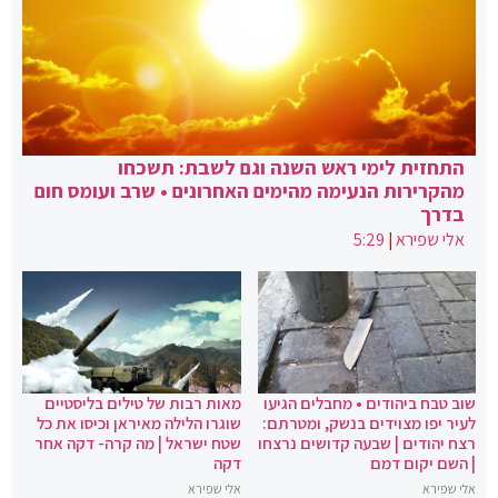
התחזית לימי ראש השנה וגם לשבת: תשכחו
מהקרירות הנעימה מהימים האחרונים • שרב ועומס חום
בדרך
אלי שפירא
|
5:29
שוב טבח ביהודים • מחבלים הגיעו
מאות רבות של טילים בליסטיים
לעיר יפו מצוידים בנשק, ומטרתם:
שוגרו הלילה מאיראן וכיסו את כל
רצח יהודים | שבעה קדושים נרצחו
שטח ישראל | מה קרה- דקה אחר
| השם יקום דמם
דקה
אלי שפירא
אלי שפירא