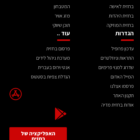
בחזית לאישה
המטבחון
בחזית היהדות
מזג אוויר
בחזית המוזיקה
תוכן שיווקי
הגדרות
עוד ..
עדכון פרופיל
פרסום בחזית
התראות וניוזלטרים
מערכת ניהול לידים
שדרוג למנוי פרימיום
אנטי וירוס בעברית
המייל האדום
הגדלת צפיות בסטטוס
פרסמו אצלנו
תקנון האתר
אודות בחזית מדיה
האפליקציה של
בחזית