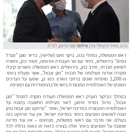
בנט, מאיר כהן ויולי גת
| צילום:
קובי גדעון, לע"מ
ראש הממשלה, נפתלי בנט, ביקר היום (שלישי), בדיור מוגן "מגדל
נופים" בירושלים, ביחד עם שר העבודה והרווחה, מאיר כהן, והשרה
לשיוויון חברתי, מירב כהן, בירושלים. ראש הממשלה והשרים קיבלו
סקירה אודות פעילותה של תכנית "מגן אבות", אשר פועלת ביותר
מ-1,200 מוסדות שונים ברחבי הארץ. כמו כן, שמעו על הצרכים
השונים של האוכלוסייה המבוגרת בישראל בהתמודדות עם המגיפה.
במהלך הביקור העניק ראש הממשלה תעודת הוקרה למנהל "מגן
אבות", פרופ' נמרוד מימון, לאור פעילותו החשובה בהגנה על
האוכלוסייה המבוגרת במדינת ישראל, ואמר: "פרויקט מגן אבות נותן
הגנה לאנשים הפגיעים ביותר במדינת ישראל. אין עוד פרויקט כזה
בעולם. אני מדבר עם ראשי ממשלות, מנהיגים – אין עוד מדינה
שמגנה על הפגיעים ביותר שלה בצורה כזאת וזו גאווה גדולה לכל
אזרחי ישראל. מגיעה לכם הצדעה גדולה. אתם מקיימים בכל יום את