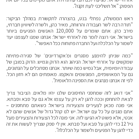
הפסוק: "אל תשליכני לעת זקנה".
ראש הממשלה, נפתלי בנט, בהצהרה לתקשורת במהלך הביקור:
"תודה רבה לשר העבודה והרווחה, מאיר כהן, ולשרה לשיוויון חברתי,
מירב כהן. אתם שומרים על 120,000 האנשים הפגיעים ביותר
בישראל. אני רוצה לומר פה לאזרחי ישראל: אנחנו שמנו לעצמנו יעד
לשמור על הכלכלה ועל החברה פתוחות ככל האפשר".
"כמה שניתן להימנע מסגרים ומ׳אקורדיונים׳ של סגירה-פתיחה
שמקשים על אזרחי ישראל. הניהוג הוא הדוק וגמיש. הדוק במובן של
עבודה יומיומית, אבל גמיש כמה שיותר. אנחנו מסתכלים על הנתונים,
גם על המאושפזים, המונשמים והאקמו. מאומתים הם לא חזון הכל.
לפי זה אנחנו מנהגים את הספינה הלאומית".
"אני דואג לזה שמחסני החיסונים שלנו יהיו מלאים. הציבור צריך
לצאת להתחסן וככה להגן לא רק על עצמו אלא גם על סבא וסבתא.
אני פונה מכאן לצעירים והצעירות בישראל: כשאתם מתחסנים –
אתם מגנים על כל עם ישראל. יש לנו קהל גדול של אנשים שהם לא
אנטי, אלא פשוט לא הגיעו לזה. אני פונה לכל הצעירות והצעירים מעל
גיל 12 כדי להגן על סבא ועל סבתא. אין לי ספק שצריך לעשות את זה
כדי להגן על הפגיעים ולשמור על הכלכלה".