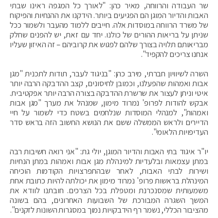
שר העבודה והרווחה, מאיר כהן: "לאורך כל המגפה ראינו שבתי
האבות והדיור המוגן הם הפגיעים ביותר. הידקנו את ההנחיות והפיקוח
של משרד הרווחה במוסדות אלה. חייבים ללמוד מהעבר ולשמור ככל
שניתן על בריאות ההורים של כולנו. יחד עם זאת, יש להפנים שחלק
מבריאותם תלויה בצורך שלהם לפגוש את קרוביהם – זה האיזון שעליו
אנחנו צריכים להקפיד".
השרה לשיוויון חברתי, מירב כהן: "בניגוד לעבר, תודות לתכנית "מגן
אבות ואמהות שהפעלנו, וכמובן לחיסונים, קצב ההדבקה הרבה יותר
איטי וניתן לעצור את שרשרת ההדבקה בצורה הרבה יותר אפקטיבית.
אבקש להודות לפרופ' נמרוד מימון, שמנהל את מערך "מגן אבות
ואמהות", למנהלי המוסדות שנלחמים בשטח כדי לשמור על חיי
הדיירים ולראש הממשלה ששם את הנושא החשוב הזה בראש סדר
העדיפויות הלאומי".
יו"ר איגוד בתי האבות והדיור המוגן, יולי גת: "אני רואה חשיבות רבה
במתן עצמאות ובלעדיות למינהלת מגן אבות ואמהות במתן הנחיות
ושירות לבתי האבות, לאחר שבהתפרצויות הקודמות הוכיחה
המינהלת בראשות פרופ' נמרוד מימון את יכולתה להיות כתובת אחת
משמעותית שמסנכרנת ומטפלת בכל הצרכים. חובתנו לוודא את
המשך השגרה המבורכת של השבועות האחרונים, בהם בשונה
מהציבור הכללי, נשמר רף הידבקויות נמוך במסגרות השונות לזקנים".