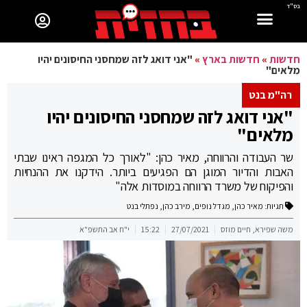
בס"ד
חדשות
»
חדשות בארץ
»
"אני דואג לזה שמחסני החיסונים יהיו
מלאים"
רה"מ בנט
"אני דואג לזה שמחסני החיסונים יהיו
מלאים"
שר העבודה והרווחה, מאיר כהן: "לאורך כל המגפה ראינו שבתי
האבות והדיור המוגן הם הפגיעים ביותר. הידקנו את ההנחיות
והפיקוח של משרד הרווחה במוסדות אלה"
תגיות:
מאיר כהן
,
מגדל נופים
,
מירב כהן
,
נפתלי בנט
משה שפירא, חיים מוזס
27/07/2021
15:22
י"ח אב התשפ"א