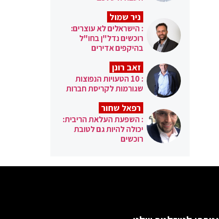
ניר שמול
: הישראלים לא עוצרים:
רוכשים נדל"ן בחו"ל
בהיקפים אדירים
זאב רונן
: 10 הטעויות הנפוצות
שגורמות לקריסת חברות
רפאל שחור
: השפעת העלאת הריבית:
יכולה להיות גם לטובת
רוכשים