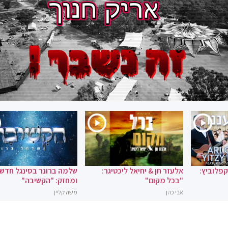
 קפלוביץ:
אלעזר חן & יחיאל ליכטיגר:
שלמה ברונר בסינגל חדש
"בכל מקום"
ומחזק: "הקשיבה"
אבי כהן
משה קליין