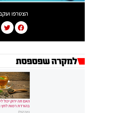
הצטרפו ועקב
האם תה ירוק יכול לס
בהורדת רמות לחץ 
נועה קפלן