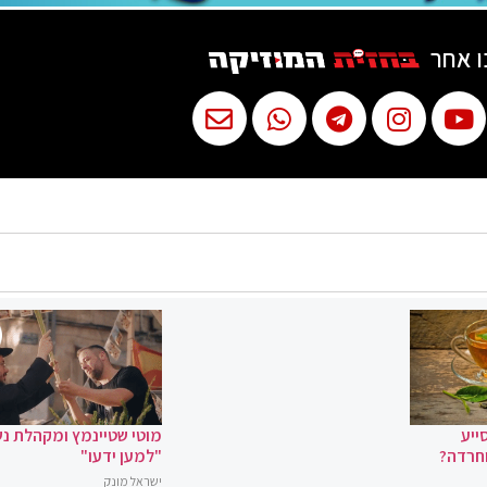
ו אחר
ייע
מוטי שטיינמץ ומקהלת נ
וחרדה?
"למען ידעו"
ישראל מונק