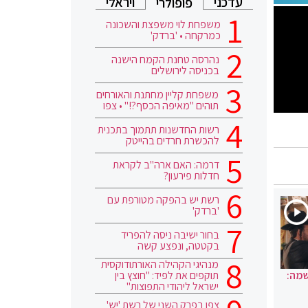
עדכני
ויראלי
פופולרי
משפחת לוי משפצת והשכונה
כמרקחה • 'ברדק'
נהרסה טחנת הקמח הישנה
בכניסה לירושלים
משפחת קליין מחתנת והאורחים
תוהים "מאיפה הכסף?!" • צפו
רשות החדשנות תתמוך בתכנית
להכשרת חרדים בהייטק
דרמה: האם ארה"ב לקראת
חדלות פירעון?
רשת יש בהפקה מטורפת עם
'ברדק'
בחור ישיבה ניסה להפריד
בקטטה, ונפצע קשה
מנהיגי הקהילה האורתודוקסית
שמה:
תוקפים את לפיד: "חוצץ בין
ישראל ליהודי התפוצות"
צפו בפרק השני של רשת 'יש'