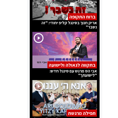
ברוח התקופה
אריק חנוך בסינגל קליפ יחודי: "זה
נשבר"
בתקווה לגאולה ולישועה
אבי הס מרגש עם סינגל חדש:
"לישועתך"
תפילה מרגשת