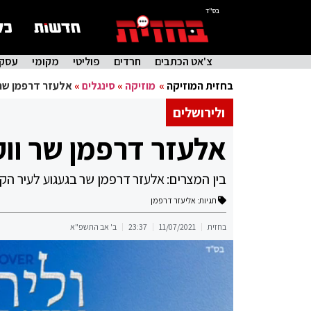
בס"ד
צ'אט הכתבים
חרדים
פוליטי
מקומי
עסקי
בחזית המוזיקה
»
מוזיקה
»
סינגלים
»
אלעזר דרפמן שר 
ולירושלים
אלעזר דרפמן שר ווק
בין המצרים: אלעזר דרפמן שר בגעגוע לעיר הק
תגיות:
אליעזר דרפמן
בחזית
11/07/2021
23:37
ב' אב התשפ"א