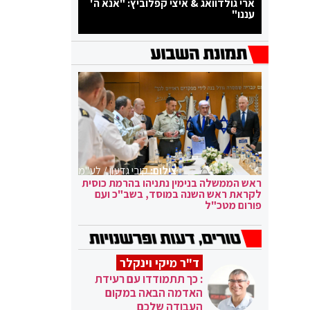
ארי גולדוואג & איצי קפלוביץ: "אנא ה'
עננו"
צילום:
קובי גדעון / לע"מ
ראש הממשלה בנימין נתניהו בהרמת כוסית
לקראת ראש השנה במוסד, בשב"כ ועם
פורום מטכ"ל
ד"ר מיקי וינקלר
: כך תתמודדו עם רעידת
האדמה הבאה במקום
העבודה שלכם