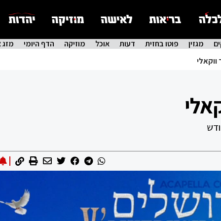
ם
מגזין
פוטו בחזית
דעות
אוכל
מוזיקה
הדף היומי
מזג א
ווקאלי
אלי
ודש