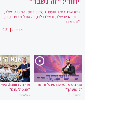
יחודי: "זה נשבר"
כשרואים כאלו זוועות נעשות בתוך המדינה שלנו,
בתוך הבית שלנו, וכאילו כלום, זה אוכל מבפנים, וכן,
"זה נשבר"
אבי כהן
|
0:31
אבי הס מרגש עם סינגל חדש:
ארי גולדוואג & איצי
"לישועתך"
"אנא ה' עננו"
ישראל מונק
יואל פרבר