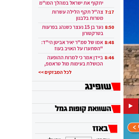
יתקוף את ישראל במהלך המו"מ
בקטאר"
צה"ל תקף הלילה עשרות
7:17
מטרות בלבנון
נער בן 15 נעצר כשנהג בפרעות
8:50
בטרקטורון
אמו של סמ"ר יאיר אביטן הי"ד:
8:48
"הסתערו על האויב בעוז
ובגבורה"
ביידן אמר כי למרות ההופעה
8:46
הכושלת בעימות מול טראמפ,
הוא ממשיך
לכל המבזקים >>