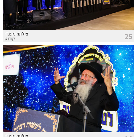
צילום:
מענדי
25
קורנט
צילום:
מענדי