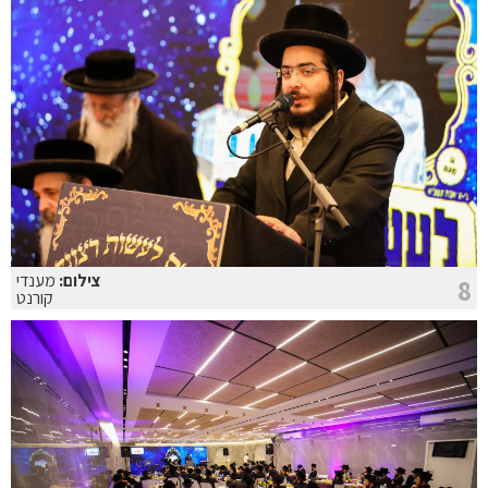
צילום:
מענדי
8
קורנט