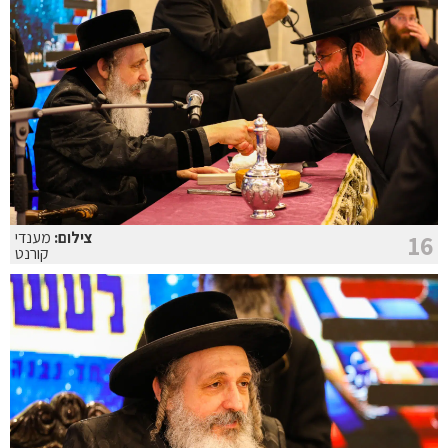
צילום:
מענדי
16
קורנט