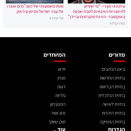
עיתונאי מצרי: "מי שסייע
מטח משמעותי של כטב"מים שוגרו
להיווצרות התנאים לטבח שבעה
אל עבר ישראל מכיוון עיראק
באוקטובר- היו הדמוקרטים וביידן"
אלי שפירא
מאיר קרליץ
מדורים
המיוחדים
צ'אט הכתבים
וידאו
בחזית החדשות
מגזין
בחזית הבריאות
דעות
בחזית הכלכלית
גלריות
בחזית לאישה
המטבחון
בחזית היהדות
מזג אוויר
בחזית המוזיקה
תוכן שיווקי
הגדרות
עוד ..