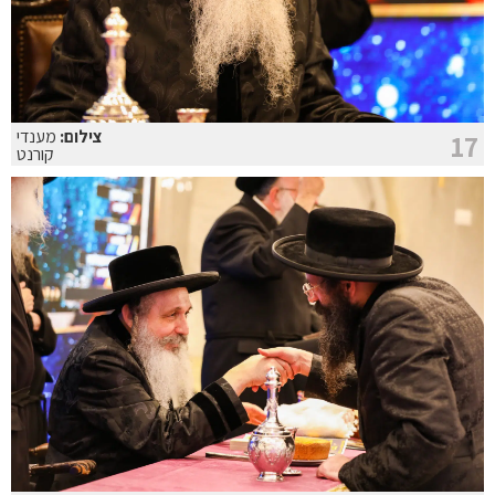
צילום:
מענדי
17
קורנט