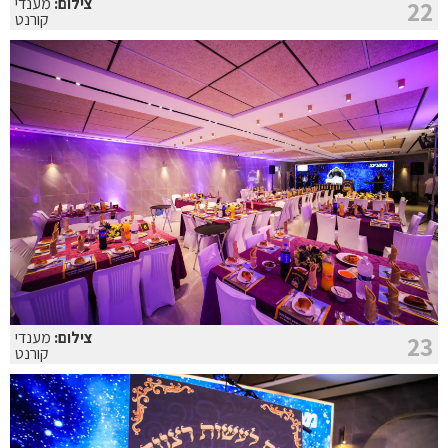
צילום:
מענדי
22
קורנט
צילום:
מענדי
23
קורנט