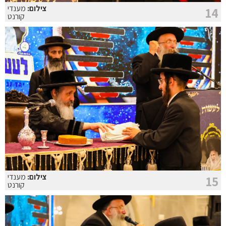
צילום:
מענדי
14
קורנט
צילום:
מענדי
15
קורנט