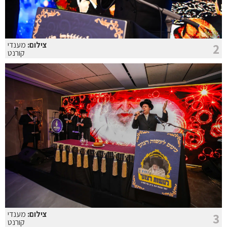
צילום:
מענדי
2
קורנט
צילום:
מענדי
3
קורנט