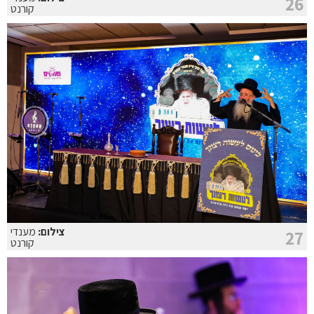
26
קורנט
צילום:
מענדי
27
קורנט