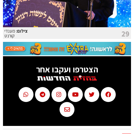
צילום:
מענדי
29
קורנט
הצטרפו ועקבו אחר