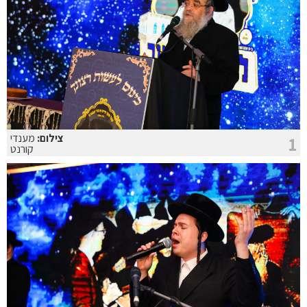
צילום:
מענדי
1
קורנט