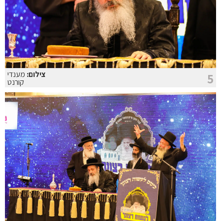
צילום:
מענדי
5
קורנט