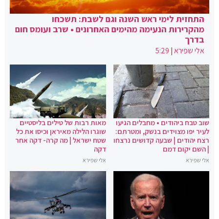
התחזית לימי ראש השנה וגם לשבת: תשכחו
מהקרירות הנעימה מהימים האחרונים • שרב ועומס חום
בדרך
אלי שפירא
|
5:29
שוב טבח ביהודים • מחבלים הגיעו
מאות רבות של טילים בליסטיים
לעיר יפו מצוידים בנשק, ומטרתם:
שוגרו הלילה מאיראן וכיסו את כל
רצח יהודים | שבעה קדושים נרצחו
שטח ישראל | מה קרה- דקה אחר
| השם יקום דמם
דקה
אלי שפירא
אלי שפירא