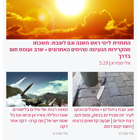
התחזית לימי ראש השנה וגם לשבת: תשכחו
מהקרירות הנעימה מהימים האחרונים • שרב ועומס חום
בדרך
אלי שפירא
|
5:29
שוב טבח ביהודים • מחבלים הגיעו
מאות רבות של טילים בליסטיים
לעיר יפו מצוידים בנשק, ומטרתם:
שוגרו הלילה מאיראן וכיסו את כל
רצח יהודים | שבעה קדושים נרצחו
שטח ישראל | מה קרה- דקה אחר
| השם יקום דמם
דקה
אלי שפירא
אלי שפירא