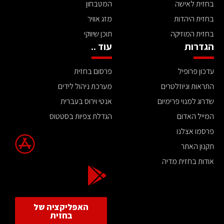
בחזית לאישה
המטבחון
בחזית היהדות
מזג אוויר
בחזית המוזיקה
תוכן שיווקי
הגדרות
עוד ..
עדכון פרופיל
פרסום בחזית
התראות וניוזלטרים
מערכת ניהול לידים
שדרוג למנוי פרימיום
אנטי וירוס בעברית
המייל האדום
הגדלת צפיות בסטטוס
פרסמו אצלנו
תקנון האתר
אודות בחזית מדיה
האפליקציה של
בחזית