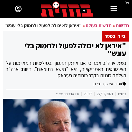
בס"ד
חדשות
»
חדשות בעולם
»
"איראן לא יכולה לפעול ולחמוק בלי עונש"
ביידן במסר
"איראן לא יכולה לפעול ולחמוק בלי
עונש"
נשיא ארה"ב אמר כי אם איראן תתמוך במיליציות המאיימות על
האינטרסים האמריקאים, היא "תישא בתוצאות". דיווח: ארה"ב
העלתה כוננות בקרב כוחותיה בעיראק
תגיות:
איראן
,
ג'ו ביידן
בחזית
27/02/2021
23:27
ט"ו אדר התשפ"א