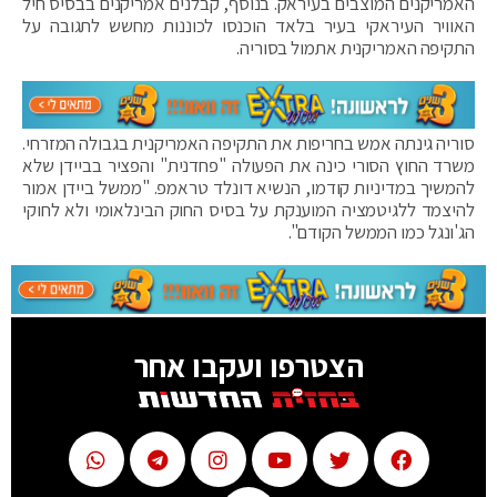
האמריקנים המוצבים בעיראק. בנוסף, קבלנים אמריקנים בבסיס חיל
האוויר העיראקי בעיר בלאד הוכנסו לכוננות מחשש לתגובה על
התקיפה האמריקנית אתמול בסוריה.
סוריה גינתה אמש בחריפות את התקיפה האמריקנית בגבולה המזרחי.
משרד החוץ הסורי כינה את הפעולה "פחדנית" והפציר בביידן שלא
להמשיך במדיניות קודמו, הנשיא דונלד טראמפ. "ממשל ביידן אמור
להיצמד ללגיטמציה המוענקת על בסיס החוק הבינלאומי ולא לחוקי
הג'ונגל כמו הממשל הקודם".
הצטרפו ועקבו אחר