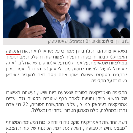
ג'ו ביידן
| צילום:
Stratos Brilakis, שאטרסטוק
נשיא ארצות הברית ג'ו ביידן אמר כי על איראן לראות את
התקיפה
האמריקנית בסוריה
כאזהרה ועליה לצפות שיהיו השלכות אם תתמוך
במיליציות שמאיימות על אמריקנים ועל אינטרסים של ארה"ב. "אתה
לא יכול לפעול ולצפות לחמוק מכך ללא עונש. היזהרו", אמר ביידן
לכתבים בטקסס ששאלו אותו איזה מסר רצה להעביר לאיראן
כשהורה על התקיפה.
התקיפה האמריקאית בסוריה שאירעה ביום שישי, נעשתה באישורו
של הנשיא ביידן והגיעה לאחר רצף שיגורים רקטיים נגד יעדים
אמריקאים בעיראק. כמו כן, על פי התקשורת הסורית, 22 בני אדם
נהרגו במהלכה, כולם מארגון הטרור "גדודי חיזבאללה".
רשת החדשות האמריקנית פוקס ניוז דיווחה כי כוח המשימה המשותף
"מבצע נחישות טבועה", העלה את רמת הכוננות של כוחות הצבא