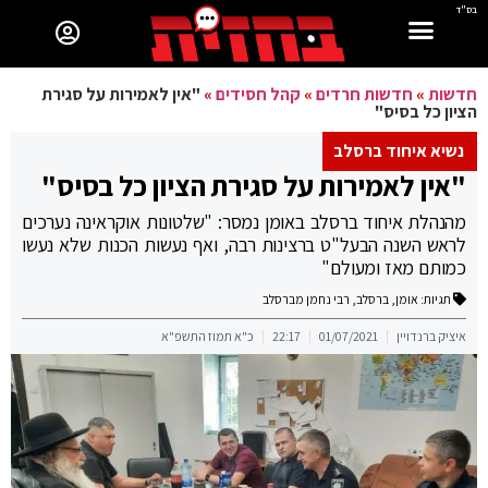
בס"ד
חדשות
»
חדשות חרדים
»
קהל חסידים
»
"אין לאמירות על סגירת
הציון כל בסיס"
נשיא איחוד ברסלב
"אין לאמירות על סגירת הציון כל בסיס"
מהנהלת איחוד ברסלב באומן נמסר: "שלטונות אוקראינה נערכים
לראש השנה הבעל"ט ברצינות רבה, ואף נעשות הכנות שלא נעשו
כמותם מאז ומעולם"
תגיות:
אומן
,
ברסלב
,
רבי נחמן מברסלב
איציק ברנדויין
01/07/2021
22:17
כ"א תמוז התשפ"א