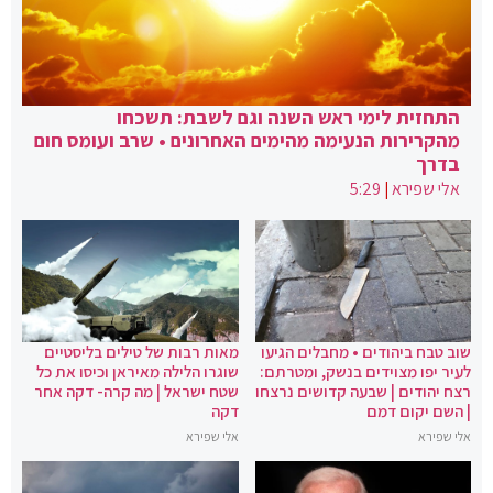
התחזית לימי ראש השנה וגם לשבת: תשכחו
מהקרירות הנעימה מהימים האחרונים • שרב ועומס חום
בדרך
אלי שפירא
|
5:29
שוב טבח ביהודים • מחבלים הגיעו
מאות רבות של טילים בליסטיים
לעיר יפו מצוידים בנשק, ומטרתם:
שוגרו הלילה מאיראן וכיסו את כל
רצח יהודים | שבעה קדושים נרצחו
שטח ישראל | מה קרה- דקה אחר
| השם יקום דמם
דקה
אלי שפירא
אלי שפירא