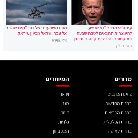
עיתונאי מצרי: "מי שסייע
מטח משמעותי של כטב"מים שוגרו
להיווצרות התנאים לטבח שבעה
אל עבר ישראל מכיוון עיראק
באוקטובר- היו הדמוקרטים וביידן"
אלי שפירא
מאיר קרליץ
מדורים
המיוחדים
צ'אט הכתבים
וידאו
בחזית החדשות
מגזין
בחזית הבריאות
דעות
בחזית הכלכלית
גלריות
בחזית לאישה
המטבחון