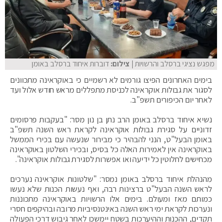
מפגש נציגי ברסלב והרשויות
| צילום:
דוברות איחוד ברסלב באומן
בימים האחרונים הפיצו גורמים לא רשמיים כי באוקראינה מתכוונים
לסגור את גבולות אוקראינה לכניסת מתפללים מראש חודש אלול ועד
לאחר יום הכיפורים תשפ"ב.
נשיא איחוד ברסלב באומן הרב נתן בן נון מסר: "בעקבות פרסומים
זדוניים על סגירת גבולות אוקראינה לקראת ראש השנה תשפ"ב
באומן הבעל"ט, הנני להבהיר כי מבירור שנעשה עם בכירי הממשל
באוקראינה אין לאמירות האלה כל בסיס, ובכירי השלטון באוקראינה
מכחישים לחלוטין כל ידיעה ואו אפשרות לסגירת גבולות אוקראינה".
מהנהלת איחוד ברסלב באומן נמסר: "שלטונות אוקראינה נערכים
לראש השנה הבעל"ט ברצינות רבה, ואף נעשות הכנות שלא נעשו
כמותם מאז ומעולם. בימים אלו הרשויות באוקראינה מתכוננות
ונערכות לקראת ימי ראש השנה באינטנסיביות מרובה ובהיקפים חסרי
תקדים, ההכנות וההיערכות בשטח יימשכו לאחר גיבוש דרכי הפעולה