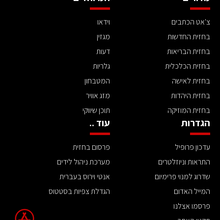
צ'אט הכתבים
וידאו
בחזית החדשות
מגזין
בחזית הבריאות
דעות
בחזית הכלכלית
גלריות
בחזית לאישה
המטבחון
בחזית היהדות
מזג אוויר
בחזית המוזיקה
תוכן שיווקי
הגדרות
עוד ..
עדכון פרופיל
פרסום בחזית
התראות וניוזלטרים
מערכת ניהול לידים
שדרוג למנוי פרימיום
אנטי וירוס בעברית
המייל האדום
הגדלת צפיות בסטטוס
פרסמו אצלנו