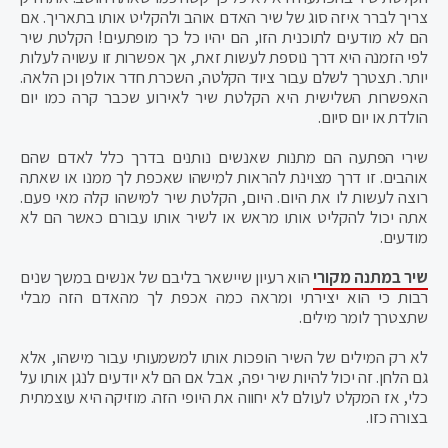
צריך לברר איזה סוג של שיר האדם אוהב ולהקליט אותו בתאריך. אם
הם לא מודעים לתוכנית הזו, הם יהיו כל כך מופתעים! הקלטת שיר
לפי הזמנה היא דרך נוספת לעשות זאת, אך אפשרות זו עשויה לעלות
יותר. תצטרך לשלם עבור ציוד הקלטה, השכרת חדר אולפן וכן הלאה.
האפשרות השלישית היא הקלטת שיר לאירוע שכבר קרה כמו יום
הולדת או יום סיום.
שירי הפתעה הם מתנות שאנשים נותנים בדרך כלל לאדם שהם
אוהבים. זו דרך מצוינת להראות למישהו שאכפת לך ממנו או שאתה
רוצה לעשות לו את היום. היום, הקלטת שיר למישהו קלה מאי פעם.
אתה יכול להקליט אותו מראש או לשיר אותו עבורם כאשר הם לא
מודעים.
שיר במתנה מקורי
הוא רעיון שיישאר בליבם של אנשים במשך שנים
רבות כי הוא יצירתי ומראה כמה אכפת לך מהאדם הזה מבלי
שתצטרך לומר מילים.
לא רק המילים של השיר הופכות אותו למשמעותי עבור מישהו, אלא
גם הלחן. זה יכול להיות שיר יפה, אבל אם הם לא יודעים לנגן אותו על
כלי, אז המקלט לעולם לא יחווה את היופי הזה. מוזיקה היא עוצמתית
בצורה כזו.