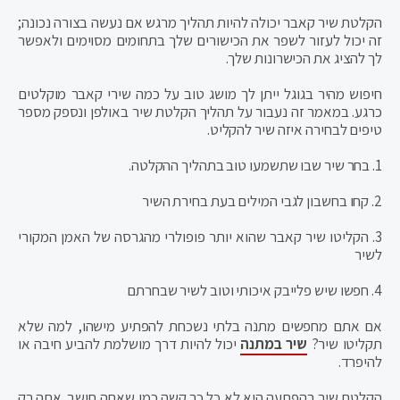
הקלטת שיר קאבר יכולה להיות תהליך מרגש אם נעשה בצורה נכונה;
זה יכול לעזור לשפר את הכישורים שלך בתחומים מסוימים ולאפשר
לך להציג את הכישרונות שלך.
חיפוש מהיר בגוגל ייתן לך מושג טוב על כמה שירי קאבר מוקלטים
כרגע. במאמר זה נעבור על תהליך הקלטת שיר באולפן ונספק מספר
טיפים לבחירה איזה שיר להקליט.
1. בחר שיר שבו שתשמעו טוב בתהליך ההקלטה.
2. קחו בחשבון לגבי המילים בעת בחירת השיר
3. הקליטו שיר קאבר שהוא יותר פופולרי מהגרסה של האמן המקורי
לשיר
4. חפשו שיש פלייבק איכותי וטוב לשיר שבחרתם
אם אתם מחפשים מתנה בלתי נשכחת להפתיע מישהו, למה שלא
תקליטו שיר?
שיר במתנה
יכול להיות דרך מושלמת להביע חיבה או
להיפרד.
הקלטת שיר בהפתעה היא לא כל כך קשה כמו שאתה חושב. אתה רק