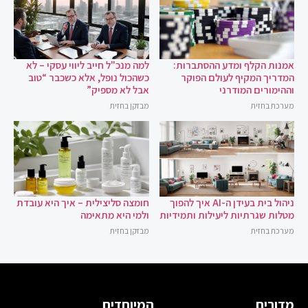
אמנות הקלף ומדע ההסתברות:
למה מנכ"ל חייב ליווי עסקי – לא
המדריך המקיף לעולם הפוקר
כשהכול נופל, אלא כשכבר “טוב
וההימורים המודרני
אבל לא מספיק”
מערכת בחזית
מבזקן בחזית
ניהול בית בעידן ה-AI איך להפוך
חומצה סליצילית – איך היא עובדת
מטלות שגרתיות ליעילות ותמידיות
ולמי היא מתאימה
מערכת בחזית
מבזקן בחזית
מדורים
המיוחדים