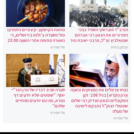
הגרב"ד פוברסקי הספיד בבכי
מחאת הקישקע: קיצוניים התפרעו
תמרורים את הגאון רבי אברהם
מול מסעדת צ'ולנט בירושלים, כי
שמואלביץ זצ"ל, מרבני ישיבת מיר
נשארה פתוחה אחרי השעה 23:00
מבזקן בחזית
אלי שפירא
נִצְּחוּ אֶרְאֶלִּים אֶת הַמְּצוּקִים וְנִשְׁבָּה
סערה סביב דבריו של מרן הגר"י
אֲרוֹן הַקֹּדֶשׁ | בגיל 106: זקן
יוסף: "שופטים שלא יודעים דף
המקובלים הגאון הצדיק רבי שלום
גמרא, מה הם יודעים מהחיים
שמואלי זצוק”ל נתבקש לישיבה
שלהם"
של מעלה
אלי שפירא
אלי שפירא