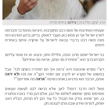
הרב יעקב גולדברג
| צילום:
בחזית מדיה
שעותיו האחרונות של משה רבנו מתקרבות. היציאה מהמדבר והכניסה
לארץ ישראל אף הן ממש כאן מעבר לאופק. בדיוק ברגע המרגש הזה
פונה משה רבנו בדברי נבואה לישראל על שיקרה איתם באחרית
הימים.
בני ישראל ישמנו מרוב טובה, וחלילה וחס, יבעטו. או אז אומר עליהם
הקדוש ברוך הוא: "אסתירה פני מהם, אראה מה אחריתם".
רש"י מפרש שהכוונה היא 'נראה איך הם יסתדרו כשהם לבד'. אבל
בפשוטו של מקרא יש להבין: אם יסתיר הקב"ה את פניו
ולא יראה
אותנו, הכיצד הוא מדגיש באותה נשימה "
אראה
מה אחריתם"?
משל למה הדבר דומה? לאב שלא הרשה לבנו לעשות מעשים
מסוימים מתוך שחשש לשלומו של הבן. אולם הבן מרד באביו והתגרה
בו, תוך שהוא בודק את הגבול. כל עוד הבן לא הגזים, הבליג האב
ושתק, למרות שידע שבנו גורם לעצמו נזק.