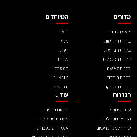
מדורים
המיוחדים
צ'אט הכתבים
וידאו
בחזית החדשות
מגזין
בחזית הבריאות
דעות
בחזית הכלכלית
גלריות
בחזית לאישה
המטבחון
בחזית היהדות
מזג אוויר
בחזית המוזיקה
תוכן שיווקי
הגדרות
עוד ..
עדכון פרופיל
פרסום בחזית
התראות וניוזלטרים
מערכת ניהול לידים
שדרוג למנוי פרימיום
אנטי וירוס בעברית