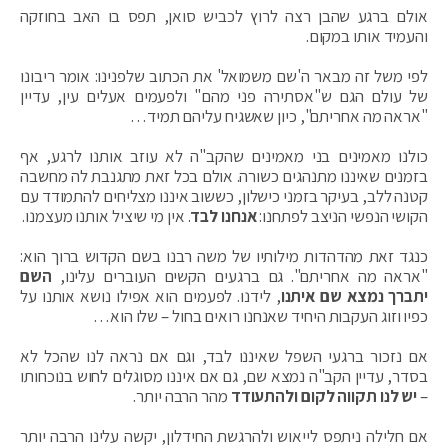
אולם ברגע שהבן רצה לרוץ לכביש סואן, תפס בו האב בחוזקה
והעמיד אותו במקום.
לפי משל זה מבאר ה'שם משמואל' את הכתוב שלפנינו: אומר ריבונו
של עולם הגם ש"אסתירה פני מהם" ולפעמים אעלים עין, עדיין
"אראה מה אחריתם", כיון שאשגיח עליהם תמיד…
כולנו מאמינים בני מאמינים שהקב"ה לא עוזב אותנו לרגע, אף
בזמנים שאיננו מתנהגים כשורה. אולם בכל זאת מתגנבת לה מחשבה
קטנה ללב, בעיקר בזמני כישלון, כששוב איננו מצליחים להתמודד עם
הקושי הנפשי הניצב לפתחנו:
אנחנו לבד
. אין מי שיציל אותנו מעצמנו.
כנגד זאת מהדהדות מילותיו של משה רבנו בשם הקדוש ברוך הוא:
"אראה מה אחריתם". גם ברגעים הקשים העוברים עלינו,
השם
יתברך נמצא שם איתנו
, לידנו. לפעמים הוא אפילו נושא אותנו על
כפיו וזוג העקבות היחיד שאנחנו רואים בחול – שלו הוא…
אם נזכור ברגעי השפל שאיננו לבד, וגם אם נראה לנו שהכל לא
בסדר, עדיין הקב"ה נמצא שם, גם אם איננו מסוגלים לחוש בנוכחותו
–
יש לנו תקווה לקום ולהתעודד
מהר הרבה יותר.
אם חלילה ניתפס לייאוש ולהרגשת החידלון, יקשה עלינו הרבה יותר