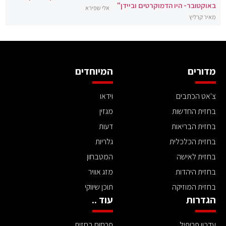
באוקטובר- היו הדמוקרטים וביידן"
אלי שפירא
מאיר קרליץ
מדורים
המיוחדים
צ'אט הכתבים
וידאו
בחזית החדשות
מגזין
בחזית הבריאות
דעות
בחזית הכלכלית
גלריות
בחזית לאישה
המטבחון
בחזית היהדות
מזג אוויר
בחזית המוזיקה
תוכן שיווקי
הגדרות
עוד ..
עדכון פרופיל
פרסום בחזית