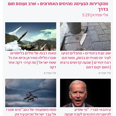
מהקרירות הנעימה מהימים האחרונים • שרב ועומס חום
בדרך
אלי שפירא
|
5:29
שוב טבח ביהודים • מחבלים הגיעו
מאות רבות של טילים בליסטיים
לעיר יפו מצוידים בנשק, ומטרתם:
שוגרו הלילה מאיראן וכיסו את כל
רצח יהודים | שבעה קדושים נרצחו
שטח ישראל | מה קרה- דקה אחר
| השם יקום דמם
דקה
אלי שפירא
אלי שפירא
עיתונאי מצרי: "מי שסייע
מטח משמעותי של כטב"מים שוגרו
להיווצרות התנאים לטבח שבעה
אל עבר ישראל מכיוון עיראק