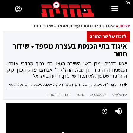
בס"ד
יהדות
»
איגוד בתי הכנסת בעצרת מספד • שידור חוזר
לזכרו של שר התורה
איגוד בתי הכנסת בעצרת מספד • שידור
חוזר
ישאו דברים: מרן ראש הישיבה הגאון רבי ברוך מרדכי אזרחי,
המשגיח הרה"ג ר' דן סגל, הרה"ג ר' אברהם יצחק הכהן קוק,
הרה"ג ר' שמעון גלאי ונכדו של מרן, ר' יעקב ישראל
תגיות:
הגר"ח קנייבסקי
,
הרב ברוך מרדכי אזרחי
,
הרב יעקב קנייבסקי
,
הרב שמעון גלאי
ישראל שושן
23/03/2022
20:42
כ' אדר ב' התשפ"ב