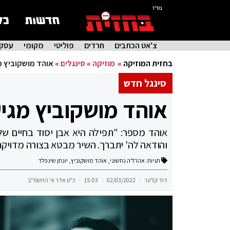
בס"ד
צ'אט הכתבים
חרדים
פוליטי
מקומי
עסקי
בחזית המוזיקה
»
מוזיקה
»
סינגלים
»
אוהד מושקוביץ 
סינגל חדש
אוהד מושקוביץ מגי
אוהד מספר: "תפילה היא אבן יסוד בחיים של
והודאה לה' יתברך. השיר מבטא בצורה מדויק
תגיות:
אהרל'ה נחשוני
,
אוהד מושקוביץ
,
יונתן שינפלד
דוד קליגר
02/03/2022
15:03
כ"ט אדר א' התשפ"ב