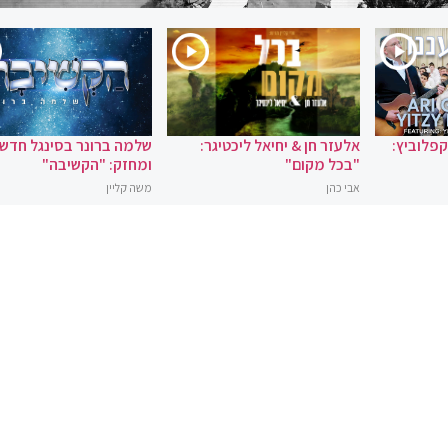
 קפלוביץ:
אלעזר חן & יחיאל ליכטיגר:
שלמה ברונר בסינגל חדש
"בכל מקום"
ומחזק: "הקשיבה"
אבי כהן
משה קליין