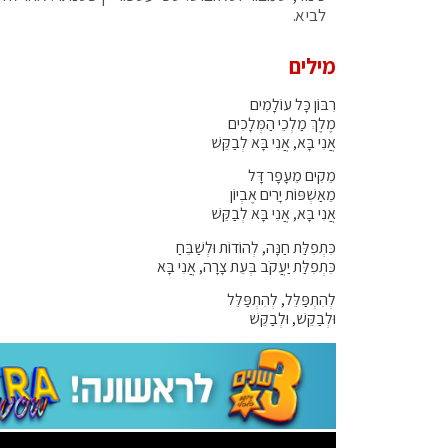
לביא.
מילים
רִבּוֹן כָּל עוֹלָמִים
מֶלֶךְ מַלְכֵי הַמְּלָכִים
אֲנִי בָּא, אֲנִי בָּא לְבַקֵּשׁ
מֵקִים מֵעָפָר דָּל
מֵאַשְׁפּוֹת יָרִים אֶבְיוֹן
אֲנִי בָּא, אֲנִי בָּא לְבַקֵּשׁ
כִּתְפִלַּת חַנָּה, לְהוֹדוֹת וּלְשַׁבֵּחַ
כִּתְפִלַּת יַעֲקֹב בְּעֵת צָרָה, אֲנִי בָּא
לְהִתְפַּלֵּל, לְהִתְפַּלֵּל
וּלְבַקֵּשׁ, וּלְבַקֵּשׁ