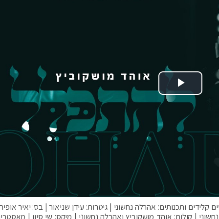
Play Video
ם קלידים ותכנותים: אהרלה נחשוני | גיטרות: עידן שניאור | בס: יאיר אופיר 
שוני | קולות: אוהד מושקוביץ ואהרלה נחשוני | מיקס: שי סיון | מאסטרינ