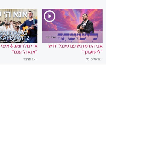
אבי הס מרגש עם סינגל חדש:
ארי גולדוואג & איצי
"לישועתך"
"אנא ה' עננו"
ישראל מונק
יואל פרבר