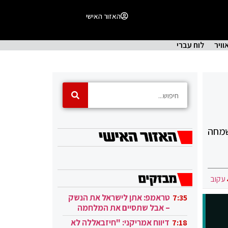
האזור האישי
וויר
לוח עברי
שמחה
עקוב
טראמפ: אתן לישראל את הנשק
7:35
– אבל שתסיים את המלחמה
בעזה
דיווח אמריקני: "חיזבאללה לא
7:18