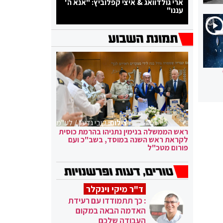
ארי גולדוואג & איצי קפלוביץ: "אנא ה'
עננו"
צילום:
קובי גדעון / לע"מ
ראש הממשלה בנימין נתניהו בהרמת כוסית
לקראת ראש השנה במוסד, בשב"כ ועם
פורום מטכ"ל
ד"ר מיקי וינקלר
: כך תתמודדו עם רעידת
האדמה הבאה במקום
העבודה שלכם