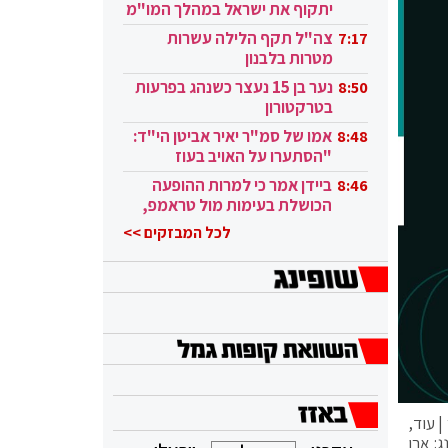
יתקוף את ישראל במהלך המו"מ
בקטאר"
צה"ל תקף הלילה עשרות
7:17
מטרות בלבנון
נער בן 15 נעצר כשנהג בפרעות
8:50
בטרקטורון
אמו של סמ"ר יאיר אביטן הי"ד:
8:48
"הסתערו על האויב בעוז
ובגבורה"
ביידן אמר כי למרות ההופעה
8:46
הכושלת בעימות מול טראמפ,
הוא ממשיך
לכל המבזקים >>
| עוד,
ג: ארן