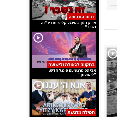
ברוח התקופה
אריק חנוך בסינגל קליפ יחודי: "זה
נשבר"
בתקווה לגאולה ולישועה
אבי הס מרגש עם סינגל חדש:
"לישועתך"
תפילה מרגשת