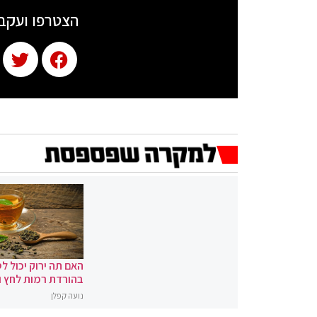
הצטרפו ועקב
האם תה ירוק יכול לס
בהורדת רמות לחץ 
נועה קפלן