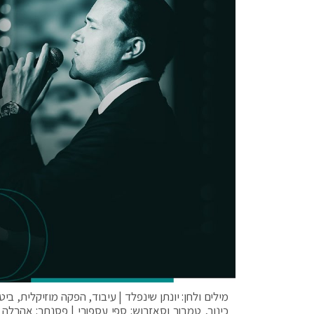
מילים ולחן: יונתן שינפלד | עיבוד, הפקה מוזיקלית, ביטי
כינור, טמבור וסאזבוש: ספי עספורי | פסנתר: אהרלה נח