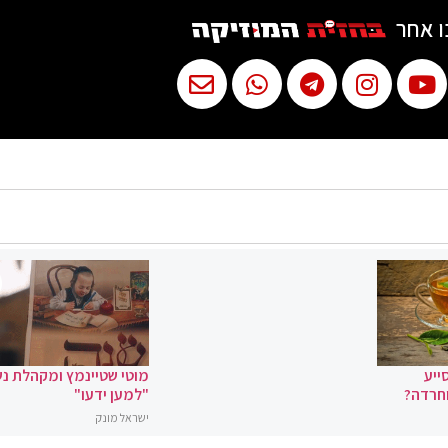
ו אחר
ייע
מוטי שטיינמץ ומקהלת נ
וחרדה?
"למען ידעו"
ישראל מונק