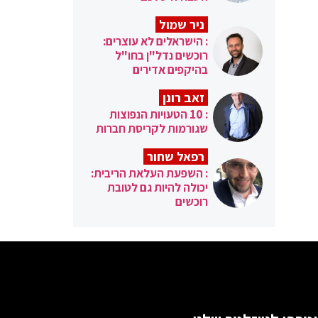
ניר שמול
: הישראלים לא עוצרים:
רוכשים נדל"ן בחו"ל
בהיקפים אדירים
זאב רונן
: 10 הטעויות הנפוצות
שגורמות לקריסת חברות
רפאל שחור
: השפעת העלאת הריבית:
יכולה להיות גם לטובת
רוכשים