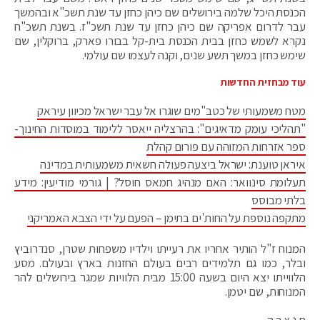
הכנסת היכל שלמה בירושלים שם כיהן כחזן עד שנת תשכ"א ובהמשך
עבר לדרום אפריקה שם כיהן כחזן עד שנת תשכ"ז. בשנת תשכ"ח
נקרא לשמש כחזן בבית הכנסת בית-קל בבורו פארק, ברוקלין, שם
שימש כחזן במשך תשע שנים, וקנה לעצמו שם עולמי.
עוד מבחזית החדשות
מטח משמעותי של כטב"מים שוגרו אל עבר ישראל מכיוון עיראק
"תהליכי עומק מדאיגים": בהרצליה ייאסר ללימוד במוסדות החינוך-
ספר אזרחות המזוהה עם פורום קהלת
איראן טוענת: ישראל ביצעה פעולה חשאית משמעותית במדינה
תעלומת סינוואר: האם מנהיג חמאס חוסל? | גורמי מודיעין: מידע
בלתי מבוסס
מתקפה נוספת על החות'ים בתימן – הפעם על ידי הצבא האמריקני
המנוח ז"ל הותיר אחריו את רעייתו וילדיו משפחות שטרן, סנדרוביץ
ובלר, כמו גם תלמידים רבים בעולם החזנות בארץ ובעולם. מסע
הלווייתו יצא היום בשעה 15:00 מבית הלוויות שמגר בירושלים להר
המנוחות, שם יטמן.
ת.נ.צ.ב.ה