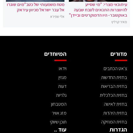
עיתונאי מצרי: "מי שסייע
מטח משמעותי של כטב"מים שוגרו
להיווצרות התנאים לטבח שבעה
אל עבר ישראל מכיוון עיראק
באוקטובר- היו הדמוקרטים וביידן"
אלי שפירא
מאיר קרליץ
מדורים
המיוחדים
צ'אט הכתבים
וידאו
בחזית החדשות
מגזין
בחזית הבריאות
דעות
בחזית הכלכלית
גלריות
בחזית לאישה
המטבחון
בחזית היהדות
מזג אוויר
בחזית המוזיקה
תוכן שיווקי
הגדרות
עוד ..