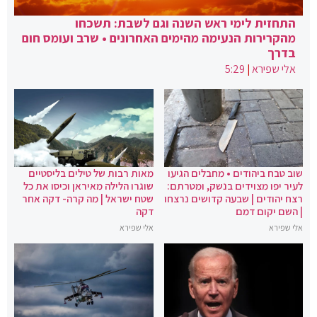
התחזית לימי ראש השנה וגם לשבת: תשכחו
מהקרירות הנעימה מהימים האחרונים • שרב ועומס חום
בדרך
אלי שפירא
|
5:29
שוב טבח ביהודים • מחבלים הגיעו
מאות רבות של טילים בליסטיים
לעיר יפו מצוידים בנשק, ומטרתם:
שוגרו הלילה מאיראן וכיסו את כל
רצח יהודים | שבעה קדושים נרצחו
שטח ישראל | מה קרה- דקה אחר
| השם יקום דמם
דקה
אלי שפירא
אלי שפירא