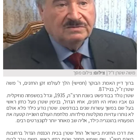
משה שטרן ז"ל
| צילום:
צילום מסך
ברוך דיין האמת: הבוקר (חמישי) הלך לעולמו זקן החזנים, ר' משה
שטרן ז"ל, בגיל 87.
שטרן נולד בבודפשט בשנת תרצ"ה, 1935, וגדל במשפחה מוזיקלית.
גם אביו ואחיו היו חזנים, אחיו הגדול, בנימין שטרן פעל כחזן ראשי
בעל שם במשך עשרות שנים בבודפשט. שטרן נודע כילד פלא אולם
לא נותרו עדויות מוקלטות מילדותו. מלחמת העולם השנייה קטעה את
הופעותיו בהונגריה כילד, אליה שב מאוחר יותר לקונצרטים רבים.
את דרכו החזנית בישראל החל שטרן בבית הכנסת הגדול ברחובות
בשנת תשי"ג, שם שימש מספר שנים כחזן ראשי. משם עבר לבית