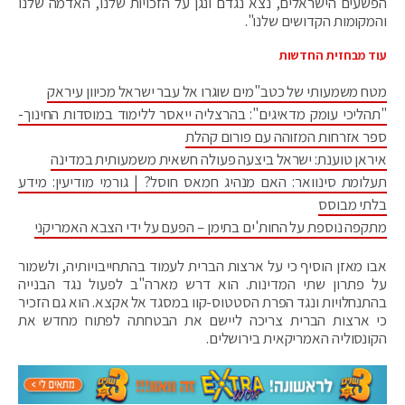
הפשעים הישראלים, נצא נגדם ונגן על הזכויות שלנו, האדמה שלנו
והמקומות הקדושים שלנו".
עוד מבחזית החדשות
מטח משמעותי של כטב"מים שוגרו אל עבר ישראל מכיוון עיראק
"תהליכי עומק מדאיגים": בהרצליה ייאסר ללימוד במוסדות החינוך-
ספר אזרחות המזוהה עם פורום קהלת
איראן טוענת: ישראל ביצעה פעולה חשאית משמעותית במדינה
תעלומת סינוואר: האם מנהיג חמאס חוסל? | גורמי מודיעין: מידע
בלתי מבוסס
מתקפה נוספת על החות'ים בתימן – הפעם על ידי הצבא האמריקני
אבו מאזן הוסיף כי על ארצות הברית לעמוד בהתחייבויותיה, ולשמור
על פתרון שתי המדינות. הוא דרש מארה"ב לפעול נגד הבנייה
בהתנחלויות ונגד הפרת הסטטוס-קוו במסגד אל אקצא. הוא גם הזכיר
כי ארצות הברית צריכה ליישם את הבטחתה לפתוח מחדש את
הקונסוליה האמריקאית בירושלים.