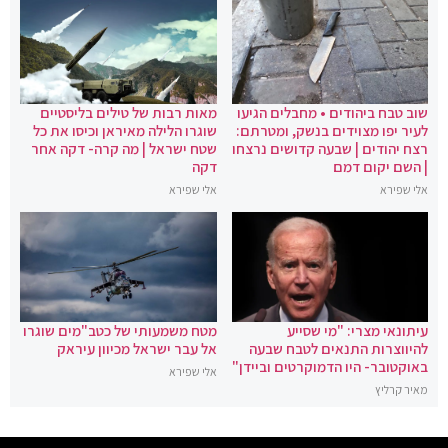
שוב טבח ביהודים • מחבלים הגיעו
מאות רבות של טילים בליסטיים
לעיר יפו מצוידים בנשק, ומטרתם:
שוגרו הלילה מאיראן וכיסו את כל
רצח יהודים | שבעה קדושים נרצחו
שטח ישראל | מה קרה- דקה אחר
| השם יקום דמם
דקה
אלי שפירא
אלי שפירא
עיתונאי מצרי: "מי שסייע
מטח משמעותי של כטב"מים שוגרו
להיווצרות התנאים לטבח שבעה
אל עבר ישראל מכיוון עיראק
באוקטובר- היו הדמוקרטים וביידן"
אלי שפירא
מאיר קרליץ