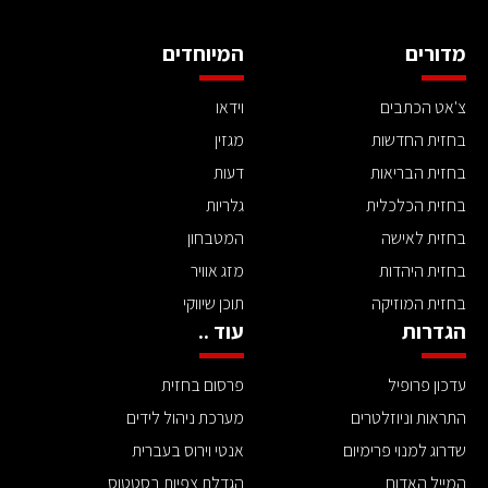
מדורים
המיוחדים
צ'אט הכתבים
וידאו
בחזית החדשות
מגזין
בחזית הבריאות
דעות
בחזית הכלכלית
גלריות
בחזית לאישה
המטבחון
בחזית היהדות
מזג אוויר
בחזית המוזיקה
תוכן שיווקי
הגדרות
עוד ..
עדכון פרופיל
פרסום בחזית
התראות וניוזלטרים
מערכת ניהול לידים
שדרוג למנוי פרימיום
אנטי וירוס בעברית
המייל האדום
הגדלת צפיות בסטטוס