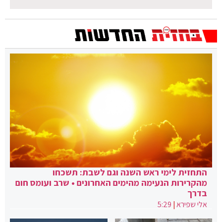
התחזית לימי ראש השנה וגם לשבת: תשכחו
מהקרירות הנעימה מהימים האחרונים • שרב ועומס חום
בדרך
אלי שפירא
|
5:29