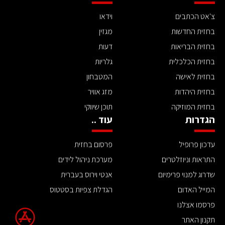
צ'אט הכתבים
וידאו
בחזית החדשות
מגזין
בחזית הבריאות
דעות
בחזית הכלכלית
גלריות
בחזית לאישה
המטבחון
בחזית היהדות
מזג אוויר
בחזית המוזיקה
תוכן שיווקי
הגדרות
עוד ..
עדכון פרופיל
פרסום בחזית
התראות וניוזלטרים
מערכת ניהול לידים
שדרוג למנוי פרימיום
אנטי וירוס בעברית
המייל האדום
הגדלת צפיות בסטטוס
פרסמו אצלנו
תקנון האתר