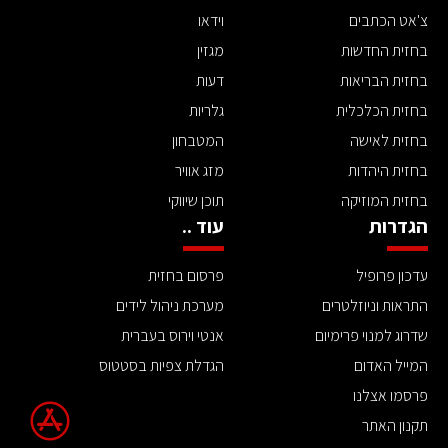
צ'אט הכתבים
וידאו
בחזית החדשות
מגזין
בחזית הבריאות
דעות
בחזית הכלכלית
גלריות
בחזית לאישה
המטבחון
בחזית היהדות
מזג אוויר
בחזית המוזיקה
תוכן שיווקי
הגדרות
עוד ..
עדכון פרופיל
פרסום בחזית
התראות וניוזלטרים
מערכת ניהול לידים
שדרוג למנוי פרימיום
אנטי וירוס בעברית
המייל האדום
הגדלת צפיות בסטטוס
פרסמו אצלנו
תקנון האתר